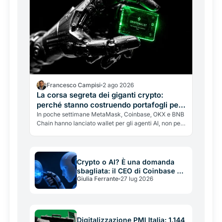
Francesco Campisi
2 ago 2026
La corsa segreta dei giganti crypto:
perché stanno costruendo portafogli per
le AI, non per te
In poche settimane MetaMask, Coinbase, OKX e BNB
Chain hanno lanciato wallet per gli agenti AI, non per
gli umani. Perché i giganti corrono a costruire i binari
di un'economia che ancora non esiste, e quali rischi
nasconde l'entusiasmo.
Crypto o AI? È una domanda
sbagliata: il CEO di Coinbase ha
Giulia Ferrante
27 lug 2026
ragione, ma non è un arbitro
neutrale
Digitalizzazione PMI Italia: 1.144