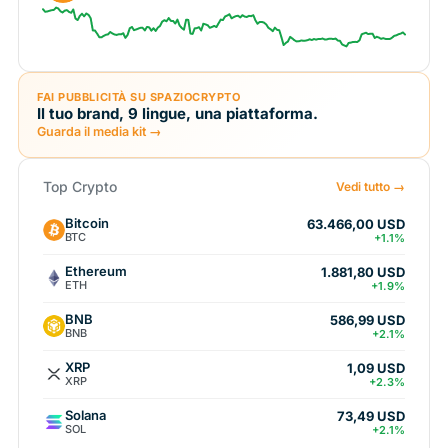
FAI PUBBLICITÀ SU SPAZIOCRYPTO
Il tuo brand, 9 lingue, una piattaforma.
Guarda il media kit →
Top Crypto
Vedi tutto →
Bitcoin
63.466,00 USD
BTC
+1.1%
Ethereum
1.881,80 USD
ETH
+1.9%
BNB
586,99 USD
BNB
+2.1%
XRP
1,09 USD
XRP
+2.3%
Solana
73,49 USD
SOL
+2.1%