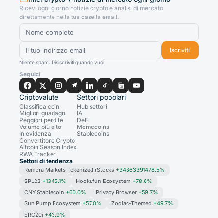
Ricevi ogni giorno notizie crypto e analisi di mercato
direttamente nella tua casella email.
Iscriviti
Niente spam. Disiscriviti quando vuoi.
Seguici
Criptovalute
Settori popolari
Classifica coin
Hub settori
Migliori guadagni
IA
Peggiori perdite
DeFi
Volume più alto
Memecoins
In evidenza
Stablecoins
Convertitore Crypto
Altcoin Season Index
RWA Tracker
Settori di tendenza
Remora Markets Tokenized rStocks
+34363391478.5%
SPL22
+1345.1%
Hookr.fun Ecosystem
+78.6%
CNY Stablecoin
+60.0%
Privacy Browser
+59.7%
Sun Pump Ecosystem
+57.0%
Zodiac-Themed
+49.7%
ERC20i
+43.9%