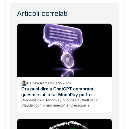
Articoli correlati
Hamza Ahmed
2 ago 2026
Ora puoi dire a ChatGPT comprami
questo e lui lo fa: MoonPay porta i
pagamenti crypto dentro la chat
Con PayBox di MoonPay puoi dire a ChatGPT o
Claude "comprami questo" e lui esegue la
transazione, con soldi veri, senza mai darle le chiavi
del tuo portafoglio. Come funziona, perché OpenAI
aveva fallito, e i rischi da conoscere.