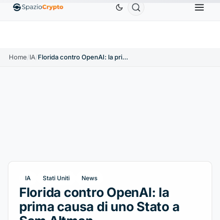
Ethereum
1.880,58 USD
Tether
0,9991 USD
B
↑1.10%
ETH
↑1.90%
USDT
↑0.00%
Home
/
IA
/
Florida contro OpenAI: la prima causa di uno Stato a Sam Altman
IA
Stati Uniti
News
Florida contro OpenAI: la
prima causa di uno Stato a