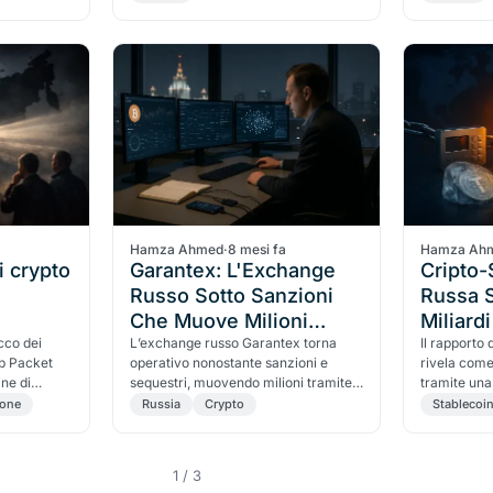
soffocarne la liquidità.
Hamza Ahmed
·
8 mesi fa
Hamza Ah
i crypto
Garantex: L'Exchange
Cripto-
Russo Sotto Sanzioni
Russa S
Che Muove Milioni
Miliardi
occo dei
Sottotraccia
L’exchange russo Garantex torna
Il rapporto 
p Packet
operativo nonostante sanzioni e
rivela come
ine di
sequestri, muovendo milioni tramite
tramite una 
elettiva
mixing, cross-chain e stablecoin di
fuggitivo Il
ione
Russia
Crypto
Stablecoi
ontrollo del
Stato.
movimentato
asset digita
occidentali
1 / 3
stablecoin