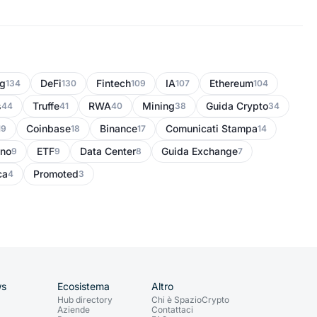
ng
DeFi
Fintech
IA
Ethereum
134
130
109
107
104
s
Truffe
RWA
Mining
Guida Crypto
44
41
40
38
34
Coinbase
Binance
Comunicati Stampa
19
18
17
14
no
ETF
Data Center
Guida Exchange
9
9
8
7
ca
Promoted
4
3
ws
Ecosistema
Altro
Hub directory
Chi è SpazioCrypto
Aziende
Contattaci