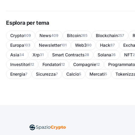
Esplora per tema
Crypto
News
Bitcoin
Blockchain
R
609
409
265
257
Europa
Newsletter
Web3
Hack
Exch
103
101
90
87
Asia
Xrp
Smart Contracts
Solana
NFT
34
31
28
26
2
Investitori
Fondatori
Compagnie
Programmato
12
12
12
Energia
Sicurezza
Calcio
Mercati
Tokenizz
7
7
5
5