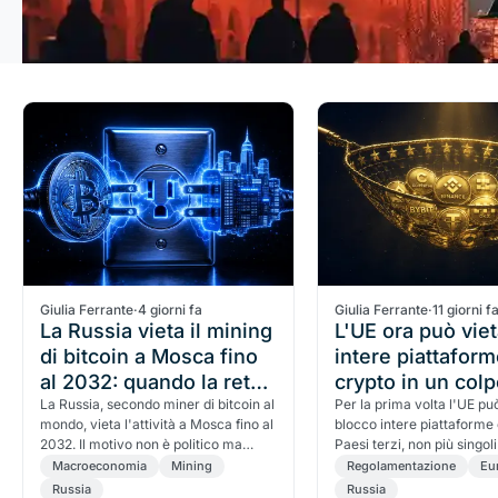
Giulia Ferrante
·
4 giorni fa
Giulia Ferrante
·
11 giorni f
La Russia vieta il mining
L'UE ora può vie
di bitcoin a Mosca fino
intere piattafor
al 2032: quando la rete
crypto in un colp
elettrica batte le crypto
La Russia, secondo miner di bitcoin al
l'arma nuova na
Per la prima volta l'UE può
mondo, vieta l'attività a Mosca fino al
blocco intere piattaforme 
nelle sanzioni al
2032. Il motivo non è politico ma
Paesi terzi, non più singoli 
Russia
energetico: la rete elettrica non
passaggio dalla lista dei n
Macroeconomia
Mining
Regolamentazione
Eu
regge. Cosa significa per l'hashrate
divieto per territorio, e c
Russia
Russia