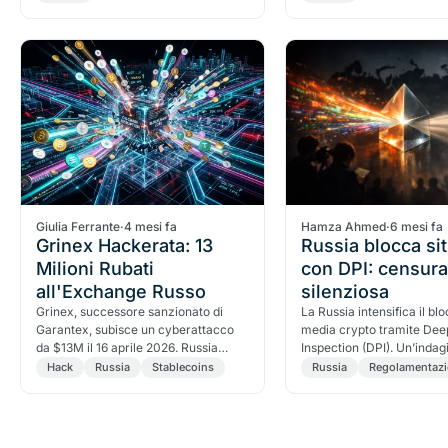
globale e la battaglia tra crypto ed
per gli operatori italiani.
energia.
Giulia Ferrante
·
4 mesi fa
Hamza Ahmed
·
6 mesi fa
Grinex Hackerata: 13
Russia blocca sit
Milioni Rubati
con DPI: censura
all'Exchange Russo
silenziosa
Grinex, successore sanzionato di
La Russia intensifica il bl
Garantex, subisce un cyberattacco
media crypto tramite Dee
da $13M il 16 aprile 2026. Russia
Inspection (DPI). Un’indag
punta il dito sull'Occidente, ma
Outset PR rivela censura s
Hack
Russia
Stablecoins
Russia
Regolamentaz
Chainalysis ed Elliptic raccontano
imposta dagli ISP sotto il c
un'altra storia.
Roskomnadzor.