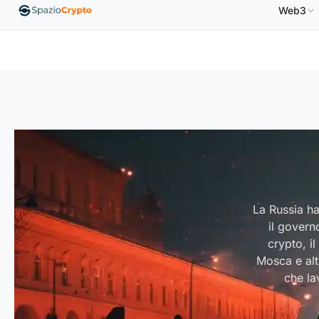
Web3
USD
Ethereum
1.880,58 USD
Tether
0,9991 USD
↑1.10%
ETH
↑1.90%
USDT
↑0.00%
La Russia ha
il govern
crypto, i
Mosca e alt
che la