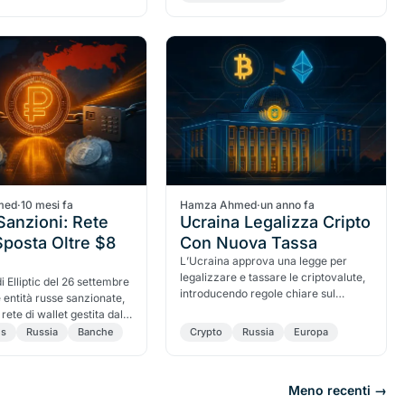
med
·
10 mesi fa
Hamza Ahmed
·
un anno fa
Sanzioni: Rete
Ucraina Legalizza Cripto
posta Oltre $8
Con Nuova Tassa
L’Ucraina approva una legge per
legalizzare e tassare le criptovalute,
di Elliptic del 26 settembre
introducendo regole chiare sul
 entità russe sanzionate,
mercato digitale.
rete di wallet gestita dal
an Shor, abbiano
ns
Russia
Banche
Crypto
Russia
Europa
 più di $8 miliardi in
li, aggirando le restrizioni
 e facendo affidamento su
Meno recenti →
 come USDT.