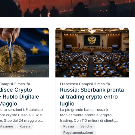
Campisi
·
3 mesi fa
Francesco Campisi
·
3 mesi fa
disce Crypto
Russia: Sberbank pronta
 Rublo Digitale
al trading crypto entro
 Maggio
luglio
hetto sanzioni UE colpisce
La più grande banca russa è
ttore crypto russo, RUBx e
tecnicamente pronta al crypto
ale. Stop dal 24 maggio per
trading. Con 110 milioni di clienti,
E. Cosa cambia per gli
Sberbank attende solo il via libera
ntazione
Russia
Russia
Banche
della legge entro luglio 2026.
Regolamentazione