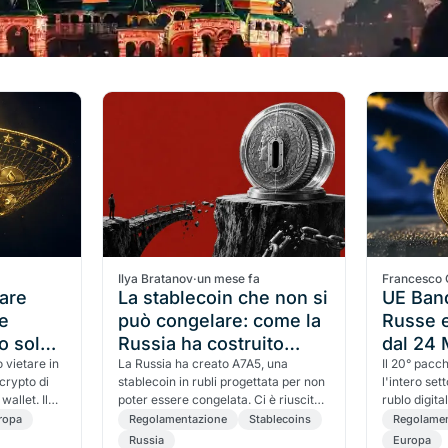
a
Ilya Bratanov
·
un mese fa
Francesco 
tare
La stablecoin che non si
UE Ban
me
può congelare: come la
Russe e
o solo:
Russia ha costruito
dal 24
scosta
 vietare in
A7A5, e perché sta
La Russia ha creato A7A5, una
Il 20° pacc
crypto di
stablecoin in rubli progettata per non
l'intero se
la
morendo lo stesso
wallet. Il
poter essere congelata. Ci è riuscita,
rublo digit
omi al
e sta morendo lo stesso. La lezione:
residenti U
ropa
Regolamentazione
Stablecoins
Regolame
osa cambia
non puoi congelare il token, ma puoi
italiani.
Russia
Europa