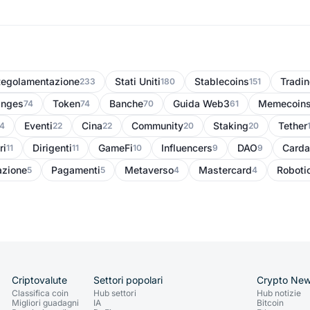
egolamentazione
Stati Uniti
Stablecoins
Tradi
233
180
151
anges
Token
Banche
Guida Web3
Memecoin
74
74
70
61
Eventi
Cina
Community
Staking
Tether
4
22
22
20
20
ri
Dirigenti
GameFi
Influencers
DAO
Carda
11
11
10
9
9
azione
Pagamenti
Metaverso
Mastercard
Roboti
5
5
4
4
Criptovalute
Settori popolari
Crypto Ne
Classifica coin
Hub settori
Hub notizie
Migliori guadagni
IA
Bitcoin