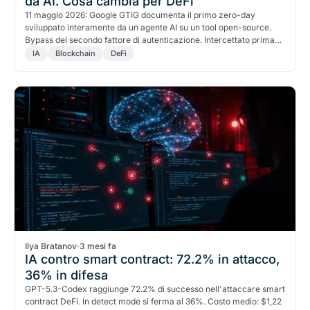
da AI. Cosa cambia per DeFi
11 maggio 2026: Google GTIG documenta il primo zero-day
sviluppato interamente da un agente AI su un tool open-source.
Bypass del secondo fattore di autenticazione. Intercettato prima
della distribuzione. Il confine tra sicurezza AI offensiva e difensiva
IA
Blockchain
DeFi
si è appena spostato.
Ilya Bratanov
·
3 mesi fa
IA contro smart contract: 72.2% in attacco,
36% in difesa
GPT-5.3-Codex raggiunge 72.2% di successo nell'attaccare smart
contract DeFi. In detect mode si ferma al 36%. Costo medio: $1,22