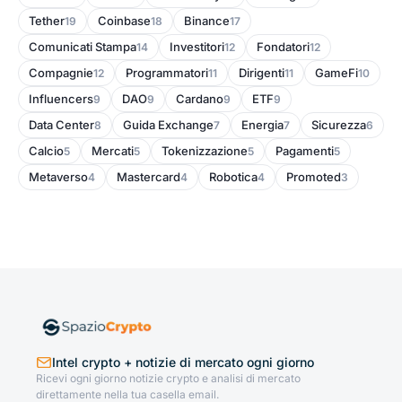
Tether
Coinbase
Binance
19
18
17
Comunicati Stampa
Investitori
Fondatori
14
12
12
Compagnie
Programmatori
Dirigenti
GameFi
12
11
11
10
Influencers
DAO
Cardano
ETF
9
9
9
9
Data Center
Guida Exchange
Energia
Sicurezza
8
7
7
6
Calcio
Mercati
Tokenizzazione
Pagamenti
5
5
5
5
Metaverso
Mastercard
Robotica
Promoted
4
4
4
3
Intel crypto + notizie di mercato ogni giorno
Ricevi ogni giorno notizie crypto e analisi di mercato
direttamente nella tua casella email.