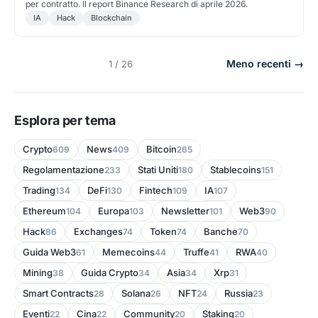
per contratto. Il report Binance Research di aprile 2026.
IA
Hack
Blockchain
Meno recenti →
1 / 26
Esplora per tema
Crypto
News
Bitcoin
609
409
265
Regolamentazione
Stati Uniti
Stablecoins
233
180
151
Trading
DeFi
Fintech
IA
134
130
109
107
Ethereum
Europa
Newsletter
Web3
104
103
101
90
Hack
Exchanges
Token
Banche
86
74
74
70
Guida Web3
Memecoins
Truffe
RWA
61
44
41
40
Mining
Guida Crypto
Asia
Xrp
38
34
34
31
Smart Contracts
Solana
NFT
Russia
28
26
24
23
Eventi
Cina
Community
Staking
22
22
20
20