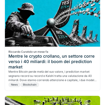
Riccardo Curatolo
·
un mese fa
Mentre le crypto crollano, un settore corre
verso i 40 miliardi: il boom dei prediction
market
Mentre Bitcoin perde metà del suo valore, i prediction market
segnano record su record e Kalshi tratta una valutazione da 40
miliardi. Dove stanno correndo attenzione e capitale, i due modelli
a confronto (Kalshi vs Polymarket) e dove sta l'opportunità reale,
News
Blockchain
senza nasconderne le trappole.