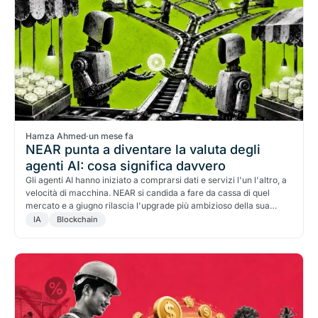
Hamza Ahmed
·
un mese fa
NEAR punta a diventare la valuta degli
agenti AI: cosa significa davvero
Gli agenti AI hanno iniziato a comprarsi dati e servizi l'un l'altro, a
velocità di macchina. NEAR si candida a fare da cassa di quel
mercato e a giugno rilascia l'upgrade più ambizioso della sua
storia. Cosa c'è di reale dietro la "valuta degli agenti", e cosa è
IA
Blockchain
ancora solo una scommessa.