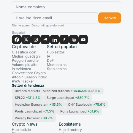
Iscriviti
Niente spam. Disiscriviti quando vuoi.
Seguici
Criptovalute
Settori popolari
Classifica coin
Hub settori
Migliori guadagni
IA
Peggiori perdite
DeFi
Volume più alto
Memecoins
In evidenza
Stablecoins
Convertitore Crypto
Altcoin Season Index
RWA Tracker
Settori di tendenza
Remora Markets Tokenized rStocks
+34363391478.5%
SPL22
+1314.3%
Surge Launchpad
+830.7%
Hookr.fun Ecosystem
+115.5%
CNY Stablecoin
+75.6%
Pools Launchpad
+71.5%
Pons Launchpad
+51.9%
Privacy Browser
+39.7%
Crypto News
Ecosistema
Hub notizie
Hub directory