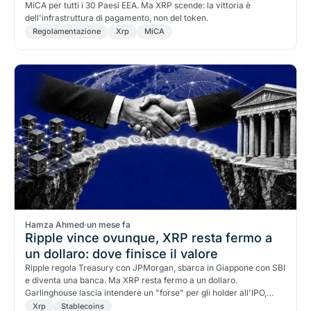
MiCA per tutti i 30 Paesi EEA. Ma XRP scende: la vittoria è
dell'infrastruttura di pagamento, non del token.
Regolamentazione
Xrp
MiCA
Hamza Ahmed
·
un mese fa
Ripple vince ovunque, XRP resta fermo a
un dollaro: dove finisce il valore
Ripple regola Treasury con JPMorgan, sbarca in Giappone con SBI
e diventa una banca. Ma XRP resta fermo a un dollaro.
Garlinghouse lascia intendere un "forse" per gli holder all'IPO,
mentre il valore vero finisce a RLUSD e al ledger. Ecco perché.
Xrp
Stablecoins