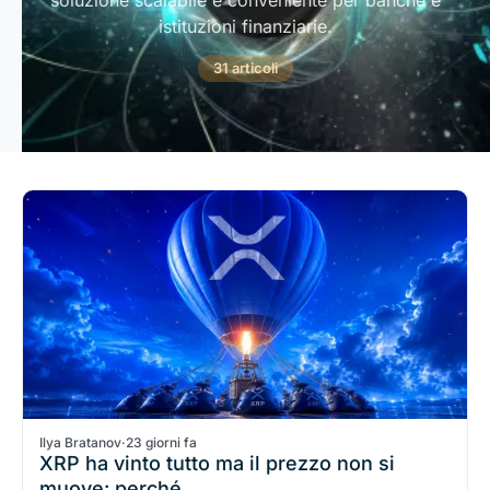
soluzione scalabile e conveniente per banche e
istituzioni finanziarie.
31 articoli
Ilya Bratanov
·
23 giorni fa
XRP ha vinto tutto ma il prezzo non si
muove: perché