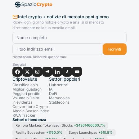
Intel crypto + notizie di mercato ogni giorno
Ricevi ogni giorno notizie crypto e analisi di mercato
direttamente nella tua casella email.
Iscriviti
Niente spam. Disiscriviti quando vuoi.
Seguici
Criptovalute
Settori popolari
Classifica coin
Hub settori
Migliori guadagni
IA
Peggiori perdite
DeFi
Volume più alto
Memecoins
In evidenza
Stablecoins
Convertitore Crypto
Altcoin Season Index
RWA Tracker
Settori di tendenza
Remora Markets Tokenized rStocks
+34361466660.7%
Reality Ecosystem
+1760.0%
Surge Launchpad
+910.8%