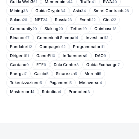
Guida Web3
Memecoins
Truffe
RWA
61
44
41
40
Mining
Guida Crypto
Asia
Smart Contracts
38
34
34
28
Solana
NFT
Russia
Eventi
Cina
26
24
23
22
22
Community
Staking
Tether
Coinbase
20
20
19
18
Binance
Comunicati Stampa
Investitori
17
14
12
Fondatori
Compagnie
Programmatori
12
12
11
Dirigenti
GameFi
Influencers
DAO
11
10
9
9
Cardano
ETF
Data Center
Guida Exchange
9
9
8
7
Energia
Calcio
Sicurezza
Mercati
7
5
5
5
Tokenizzazione
Pagamenti
Metaverso
5
5
4
Mastercard
Robotica
Promoted
4
4
3