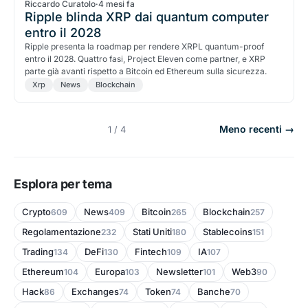
Riccardo Curatolo
·
4 mesi fa
Ripple blinda XRP dai quantum computer
entro il 2028
Ripple presenta la roadmap per rendere XRPL quantum-proof
entro il 2028. Quattro fasi, Project Eleven come partner, e XRP
parte già avanti rispetto a Bitcoin ed Ethereum sulla sicurezza.
Xrp
News
Blockchain
Meno recenti →
1 / 4
Esplora per tema
Crypto
News
Bitcoin
Blockchain
609
409
265
257
Regolamentazione
Stati Uniti
Stablecoins
232
180
151
Trading
DeFi
Fintech
IA
134
130
109
107
Ethereum
Europa
Newsletter
Web3
104
103
101
90
Hack
Exchanges
Token
Banche
86
74
74
70