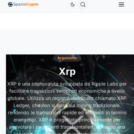
Ethereum
1.880,58 USD
Tether
0,9991 USD
BNB
.10%
ETH
↑1.90%
USDT
↑0.00%
Argomento
Xrp
XRP è una criptovaluta sviluppata da Ripple Labs per
facilitare transazioni veloci ed economiche a livello
globale. Utilizza un registro distribuito chiamato XRP
Ledger, che non si basa sul mining tradizionale,
rendendo le transazioni rapide ed efficienti in termini
energetici. XRP è progettato principalmente per
agevolare i pagamenti transfrontalieri, offrendo una