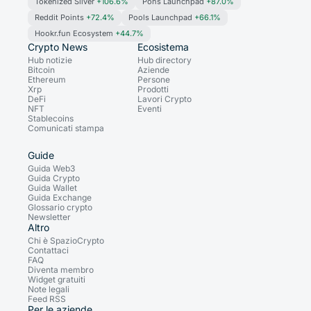
Tokenized Silver
+106.6%
Pons Launchpad
+87.0%
Reddit Points
+72.4%
Pools Launchpad
+66.1%
Hookr.fun Ecosystem
+44.7%
Crypto News
Ecosistema
Hub notizie
Hub directory
Bitcoin
Aziende
Ethereum
Persone
Xrp
Prodotti
DeFi
Lavori Crypto
NFT
Eventi
Stablecoins
Comunicati stampa
Guide
Guida Web3
Guida Crypto
Guida Wallet
Guida Exchange
Glossario crypto
Newsletter
Altro
Chi è SpazioCrypto
Contattaci
FAQ
Diventa membro
Widget gratuiti
Note legali
Feed RSS
Per le aziende