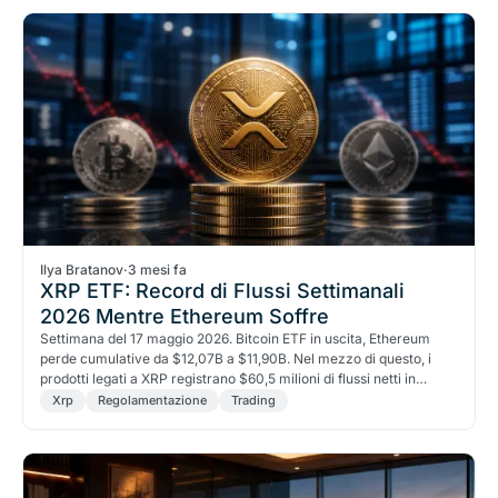
Ilya Bratanov
·
3 mesi fa
XRP ETF: Record di Flussi Settimanali
2026 Mentre Ethereum Soffre
Settimana del 17 maggio 2026. Bitcoin ETF in uscita, Ethereum
perde cumulative da $12,07B a $11,90B. Nel mezzo di questo, i
prodotti legati a XRP registrano $60,5 milioni di flussi netti in
entrata, il record settimanale del 2026. Anomalia o segnale di
Xrp
Regolamentazione
Trading
riallocazione strutturale?