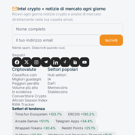
Intel crypto + notizie di mercato ogni giorno
Ricevi ogni giorno notizie crypto e analisi di mercato
direttamente nella tua casella email.
Iscriviti
Niente spam. Disiscriviti quando vuoi.
Seguici
Criptovalute
Settori popolari
Classifica coin
Hub settori
Migliori guadagni
IA
Peggiori perdite
DeFi
Volume più alto
Memecoins
In evidenza
Stablecoins
Convertitore Crypto
Altcoin Season Index
RWA Tracker
Settori di tendenza
Time.fun Ecosystem
+133.7%
ERC20i
+130.2%
Arcade Games
+51.1%
Telegram Apps
+34.4%
Wrapped-Tokens
+30.4%
Reddit Points
+25.1%