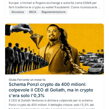
Europa: criminali si fingono exchange e autorità come ESMA per
farti trasferire le crypto su wallet fraudolenti. Come riconoscerle e
come verificare un operatore in Italia.
Sicurezza
MiCA
Regolamentazione
Giulia Ferrante
·
un mese fa
Schema Ponzi crypto da 400 milioni:
colpevole il CEO di Goliath, ma in crypto
c'era solo l'0,3%
Il CEO di Goliath Ventures si dichiara colpevole per lo schema
Ponzi crypto da 400 milioni. Il dettaglio chiave: solo l'0,3% dei