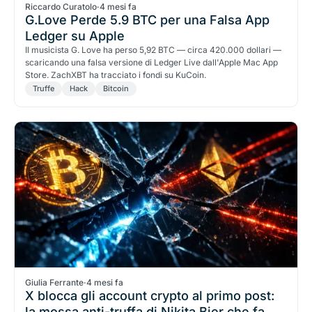
Riccardo Curatolo
·
4 mesi fa
G.Love Perde 5.9 BTC per una Falsa App
Ledger su Apple
Il musicista G. Love ha perso 5,92 BTC — circa 420.000 dollari —
scaricando una falsa versione di Ledger Live dall'Apple Mac App
Store. ZachXBT ha tracciato i fondi su KuCoin.
Truffe
Hack
Bitcoin
Giulia Ferrante
·
4 mesi fa
X blocca gli account crypto al primo post:
la mossa anti-truffa di Nikita Bier che fa