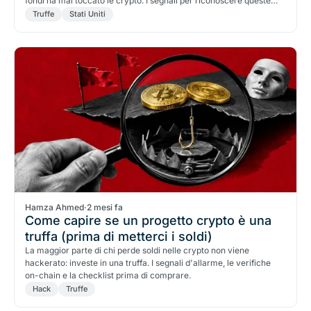
fondi ha mai toccato le crypto. I segnali per riconoscere queste
truffe.
Truffe
Stati Uniti
Hamza Ahmed
·
2 mesi fa
Come capire se un progetto crypto è una
truffa (prima di metterci i soldi)
La maggior parte di chi perde soldi nelle crypto non viene
hackerato: investe in una truffa. I segnali d'allarme, le verifiche
on-chain e la checklist prima di comprare.
Hack
Truffe