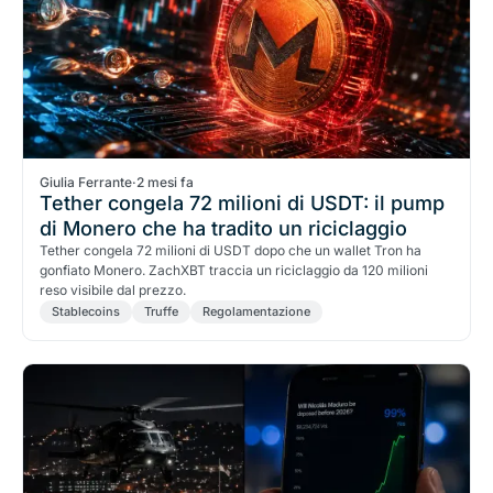
Giulia Ferrante
·
2 mesi fa
Tether congela 72 milioni di USDT: il pump
di Monero che ha tradito un riciclaggio
Tether congela 72 milioni di USDT dopo che un wallet Tron ha
gonfiato Monero. ZachXBT traccia un riciclaggio da 120 milioni
reso visibile dal prezzo.
Stablecoins
Truffe
Regolamentazione