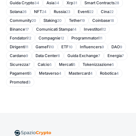
Guida Crypto
Asia
Xrp
Smart Contracts
34
34
31
28
Solana
NFT
Russia
Eventi
Cina
26
24
23
22
22
Community
Staking
Tether
Coinbase
20
20
19
18
Binance
Comunicati Stampa
Investitori
17
14
12
Fondatori
Compagnie
Programmatori
12
12
11
Dirigenti
GameFi
ETF
Influencers
DAO
11
10
10
9
9
Cardano
Data Center
Guida Exchange
Energia
9
8
7
7
Sicurezza
Calcio
Mercati
Tokenizzazione
7
5
5
5
Pagamenti
Metaverso
Mastercard
Robotica
5
4
4
4
Promoted
3