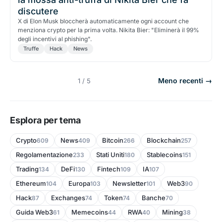
discutere
X di Elon Musk bloccherà automaticamente ogni account che
menziona crypto per la prima volta. Nikita Bier: "Eliminerà il 99%
degli incentivi al phishing".
Truffe
Hack
News
Meno recenti →
1 / 5
Esplora per tema
Crypto
News
Bitcoin
Blockchain
609
409
266
257
Regolamentazione
Stati Uniti
Stablecoins
233
180
151
Trading
DeFi
Fintech
IA
134
130
109
107
Ethereum
Europa
Newsletter
Web3
104
103
101
90
Hack
Exchanges
Token
Banche
87
74
74
70
Guida Web3
Memecoins
RWA
Mining
61
44
40
38