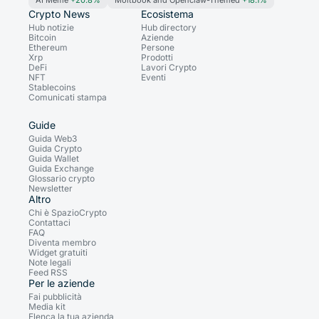
AI Meme
+20.8%
Moltbook and Openclaw-Themed
+18.1%
Crypto News
Ecosistema
Hub notizie
Hub directory
Bitcoin
Aziende
Ethereum
Persone
Xrp
Prodotti
DeFi
Lavori Crypto
NFT
Eventi
Stablecoins
Comunicati stampa
Guide
Guida Web3
Guida Crypto
Guida Wallet
Guida Exchange
Glossario crypto
Newsletter
Altro
Chi è SpazioCrypto
Contattaci
FAQ
Diventa membro
Widget gratuiti
Note legali
Feed RSS
Per le aziende
Fai pubblicità
Media kit
Elenca la tua azienda