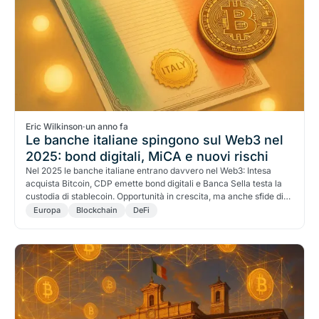
Eric Wilkinson
·
un anno fa
Le banche italiane spingono sul Web3 nel
2025: bond digitali, MiCA e nuovi rischi
Nel 2025 le banche italiane entrano davvero nel Web3: Intesa
acquista Bitcoin, CDP emette bond digitali e Banca Sella testa la
custodia di stablecoin. Opportunità in crescita, ma anche sfide di
compliance, capitale e reputazione sotto il nuovo quadro MiCA.
Europa
Blockchain
DeFi