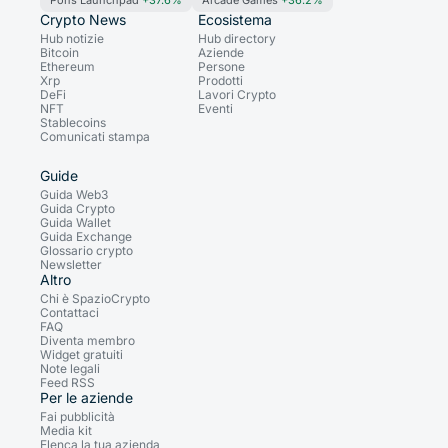
Pons Launchpad
+37.6%
Arcade Games
+36.2%
Crypto News
Ecosistema
Hub notizie
Hub directory
Bitcoin
Aziende
Ethereum
Persone
Xrp
Prodotti
DeFi
Lavori Crypto
NFT
Eventi
Stablecoins
Comunicati stampa
Guide
Guida Web3
Guida Crypto
Guida Wallet
Guida Exchange
Glossario crypto
Newsletter
Altro
Chi è SpazioCrypto
Contattaci
FAQ
Diventa membro
Widget gratuiti
Note legali
Feed RSS
Per le aziende
Fai pubblicità
Media kit
Elenca la tua azienda