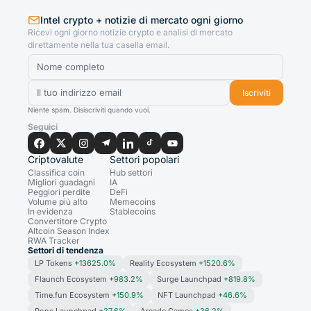
Intel crypto + notizie di mercato ogni giorno
Ricevi ogni giorno notizie crypto e analisi di mercato
direttamente nella tua casella email.
Iscriviti
Niente spam. Disiscriviti quando vuoi.
Seguici
Criptovalute
Settori popolari
Classifica coin
Hub settori
Migliori guadagni
IA
Peggiori perdite
DeFi
Volume più alto
Memecoins
In evidenza
Stablecoins
Convertitore Crypto
Altcoin Season Index
RWA Tracker
Settori di tendenza
LP Tokens
+13625.0%
Reality Ecosystem
+1520.6%
Flaunch Ecosystem
+983.2%
Surge Launchpad
+819.8%
Time.fun Ecosystem
+150.9%
NFT Launchpad
+46.6%