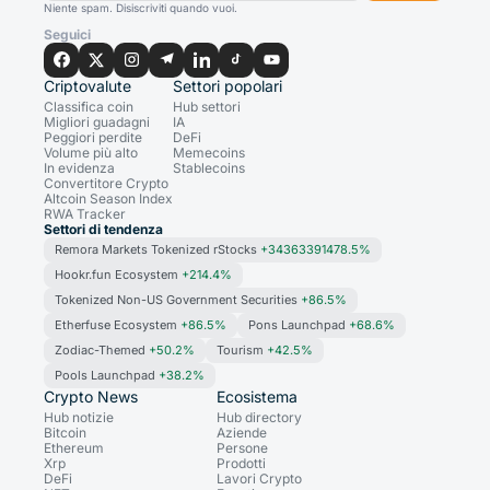
Niente spam. Disiscriviti quando vuoi.
Seguici
Criptovalute
Settori popolari
Classifica coin
Hub settori
Migliori guadagni
IA
Peggiori perdite
DeFi
Volume più alto
Memecoins
In evidenza
Stablecoins
Convertitore Crypto
Altcoin Season Index
RWA Tracker
Settori di tendenza
Remora Markets Tokenized rStocks
+34363391478.5%
Hookr.fun Ecosystem
+214.4%
Tokenized Non-US Government Securities
+86.5%
Etherfuse Ecosystem
+86.5%
Pons Launchpad
+68.6%
Zodiac-Themed
+50.2%
Tourism
+42.5%
Pools Launchpad
+38.2%
Crypto News
Ecosistema
Hub notizie
Hub directory
Bitcoin
Aziende
Ethereum
Persone
Xrp
Prodotti
DeFi
Lavori Crypto