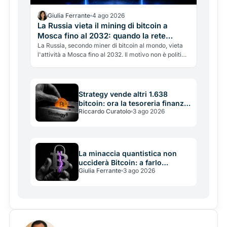
Giulia Ferrante
4 ago 2026
La Russia vieta il mining di bitcoin a
Mosca fino al 2032: quando la rete
elettrica batte le crypto
La Russia, secondo miner di bitcoin al mondo, vieta
l'attività a Mosca fino al 2032. Il motivo non è politico
ma energetico: la rete elettrica non regge. Cosa
significa per l'hashrate globale e la battaglia tra
crypto ed energia.
Strategy vende altri 1.638
bitcoin: ora la tesoreria finanzia
Riccardo Curatolo
3 ago 2026
se stessa
La minaccia quantistica non
ucciderà Bitcoin: a farlo
Giulia Ferrante
3 ago 2026
potrebbe essere la sua
incapacità di decidere in tempo