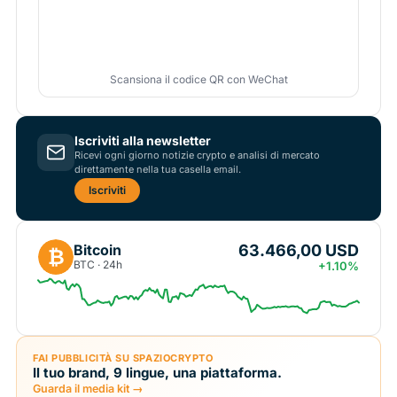
Scansiona il codice QR con WeChat
Iscriviti alla newsletter
Ricevi ogni giorno notizie crypto e analisi di mercato
direttamente nella tua casella email.
Iscriviti
63.466,00 USD
Bitcoin
₿
BTC · 24h
+1.10%
FAI PUBBLICITÀ SU SPAZIOCRYPTO
Il tuo brand, 9 lingue, una piattaforma.
Guarda il media kit →