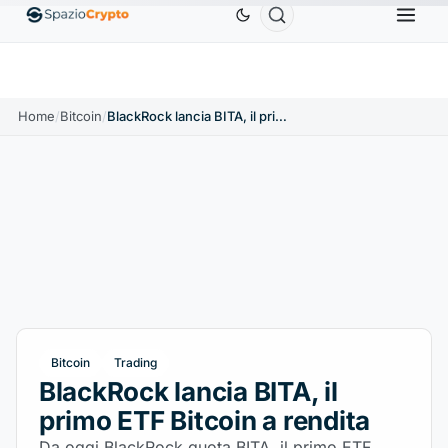
Ethereum
1.880,58 USD
Tether
0,9991 USD
B
↑1.10%
ETH
↑1.90%
USDT
↑0.00%
Home
/
Bitcoin
/
BlackRock lancia BITA, il primo ETF Bitcoin a rendita
Bitcoin
Trading
BlackRock lancia BITA, il
primo ETF Bitcoin a rendita
Da oggi BlackRock quota BITA, il primo ETF