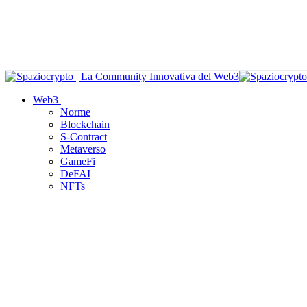
Web3
Norme
Blockchain
S-Contract
Metaverso
GameFi
DeFAI
NFTs