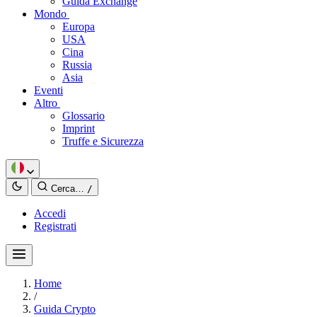
Guida Exchange
Mondo
Europa
USA
Cina
Russia
Asia
Eventi
Altro
Glossario
Imprint
Truffe e Sicurezza
Cerca…
/
Accedi
Registrati
Home
/
Guida Crypto