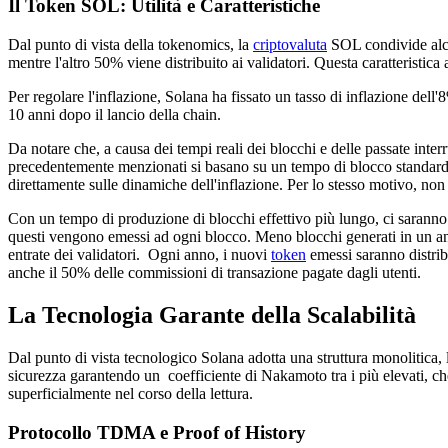
Il Token SOL: Utilità e Caratteristiche
Dal punto di vista della tokenomics, la
criptovaluta
SOL condivide alcu
mentre l'altro 50% viene distribuito ai validatori. Questa caratteristic
Per regolare l'inflazione, Solana ha fissato un tasso di inflazione dell
10 anni dopo il lancio della chain.
Da notare che, a causa dei tempi reali dei blocchi e delle passate interru
precedentemente menzionati si basano su un tempo di blocco standard d
direttamente sulle dinamiche dell'inflazione. Per lo stesso motivo, non
Con un tempo di produzione di blocchi effettivo più lungo, ci saranno
questi vengono emessi ad ogni blocco. Meno blocchi generati in un ann
entrate dei validatori. Ogni anno, i nuovi
token
emessi saranno distribu
anche il 50% delle commissioni di transazione pagate dagli utenti.
La Tecnologia Garante della Scalabilità
Dal punto di vista tecnologico Solana adotta una struttura monolitica, 
sicurezza garantendo un coefficiente di Nakamoto tra i più elevati, che
superficialmente nel corso della lettura.
Protocollo TDMA e Proof of History