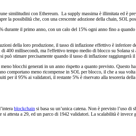
ne similitudini con Ethereum. La supply massima è illimitata ed è prev
a apre la possibilità che, con una crescente adozione della chain, SOL pos
'8% durante il primo anno, con un calo del 15% ogni anno fino a quando il
zioni della loro produzione, il tasso di inflazione effettivo è inferiore del
i 400 millisecondi, ma l'effettivo tempo medio di blocco su Solana si at
 si può stimare precisamente quando il tasso di inflazione raggiungerà il
 meno blocchi generati in un anno rispetto a quanto previsto. Questo ha 
o comportano meno ricompense in SOL per blocco, il che a sua volta rid
iti per il 95% ai validatori, il restante 5% è riservato alla tesoreria d
l’intera
blockchain
si basa su un’unica catena. Non è previsto l’uso di sh
 si attesta a 29, ed un parco di 1942 validatori. La scalabilità è invece