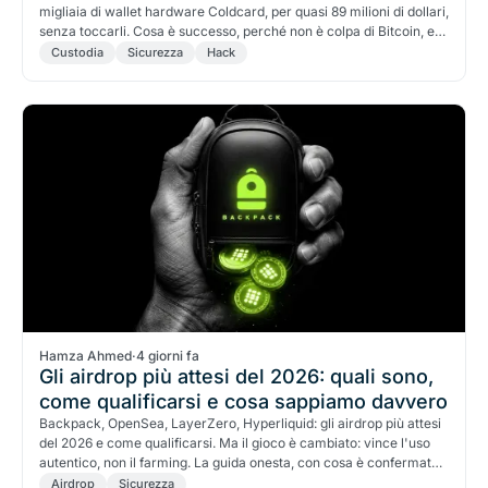
migliaia di wallet hardware Coldcard, per quasi 89 milioni di dollari,
senza toccarli. Cosa è successo, perché non è colpa di Bitcoin, e
come capire se sei a rischio.
Custodia
Sicurezza
Hack
Hamza Ahmed
·
4 giorni fa
Gli airdrop più attesi del 2026: quali sono,
come qualificarsi e cosa sappiamo davvero
Backpack, OpenSea, LayerZero, Hyperliquid: gli airdrop più attesi
del 2026 e come qualificarsi. Ma il gioco è cambiato: vince l'uso
autentico, non il farming. La guida onesta, con cosa è confermato
e cosa è solo speranza.
Airdrop
Sicurezza