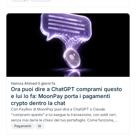
Hamza Ahmed
·
5 giorni fa
Ora puoi dire a ChatGPT comprami questo
e lui lo fa: MoonPay porta i pagamenti
crypto dentro la chat
Con PayBox di MoonPay puoi dire a ChatGPT o Claude
"comprami questo" e lui esegue la transazione, con soldi veri,
senza mai darle le chiavi del tuo portafoglio. Come funziona,
perché OpenAI aveva fallito, e i rischi da conoscere.
Pagamenti
IA