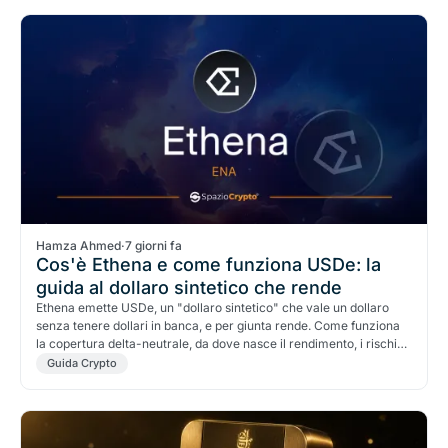
Hamza Ahmed
·
7 giorni fa
Cos'è Ethena e come funziona USDe: la
guida al dollaro sintetico che rende
Ethena emette USDe, un "dollaro sintetico" che vale un dollaro
senza tenere dollari in banca, e per giunta rende. Come funziona
la copertura delta-neutrale, da dove nasce il rendimento, i rischi
reali, ed è un altro Terra?
Guida Crypto