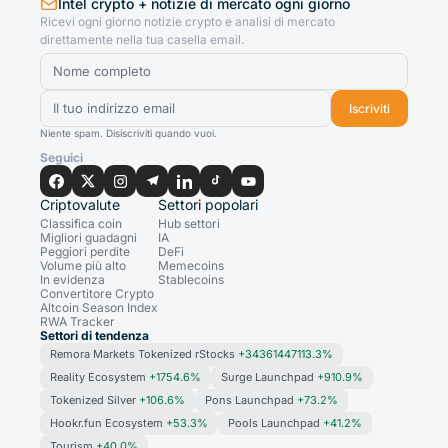
Intel crypto + notizie di mercato ogni giorno
Ricevi ogni giorno notizie crypto e analisi di mercato
direttamente nella tua casella email.
Iscriviti
Niente spam. Disiscriviti quando vuoi.
Seguici
Criptovalute
Settori popolari
Classifica coin
Hub settori
Migliori guadagni
IA
Peggiori perdite
DeFi
Volume più alto
Memecoins
In evidenza
Stablecoins
Convertitore Crypto
Altcoin Season Index
RWA Tracker
Settori di tendenza
Remora Markets Tokenized rStocks
+34361447113.3%
Reality Ecosystem
+1754.6%
Surge Launchpad
+910.9%
Tokenized Silver
+106.6%
Pons Launchpad
+73.2%
Hookr.fun Ecosystem
+53.3%
Pools Launchpad
+41.2%
Tourism
+40.0%