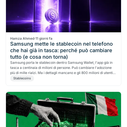
Hamza Ahmed
·
11 giorni fa
Samsung mette le stablecoin nel telefono
che hai già in tasca: perché può cambiare
tutto (e cosa non torna)
Samsung porta le stablecoin dentro Samsung Wallet, l'app già in
tasca a centinaia di milioni di persone. Può cambiare l'adozione
più di mille rialzi. Ma i dettagli mancano e gli 800 milioni di utenti
sono un numero gonfiato.
Stablecoins