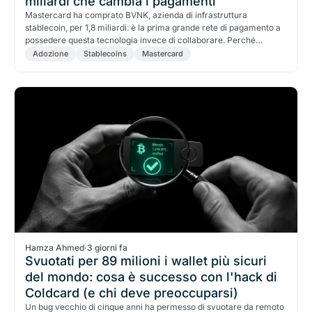
miliardi che cambia i pagamenti
Mastercard ha comprato BVNK, azienda di infrastruttura
stablecoin, per 1,8 miliardi: è la prima grande rete di pagamento a
possedere questa tecnologia invece di collaborare. Perché
"comprare" invece di "partnerizzare" cambia tutto.
Adozione
Stablecoins
Mastercard
Hamza Ahmed
·
3 giorni fa
Svuotati per 89 milioni i wallet più sicuri
del mondo: cosa è successo con l'hack di
Coldcard (e chi deve preoccuparsi)
Un bug vecchio di cinque anni ha permesso di svuotare da remoto