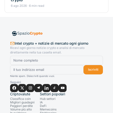
6 ago 2026 · 6 min read
Intel crypto + notizie di mercato ogni giorno
Ricevi ogni giorno notizie crypto e analisi di mercato
direttamente nella tua casella email.
Iscriviti
Niente spam. Disiscriviti quando vuoi.
Seguici
Criptovalute
Settori popolari
Classifica coin
Hub settori
Migliori guadagni
IA
Peggiori perdite
DeFi
Volume più alto
Memecoins
In evidenza
Stablecoins