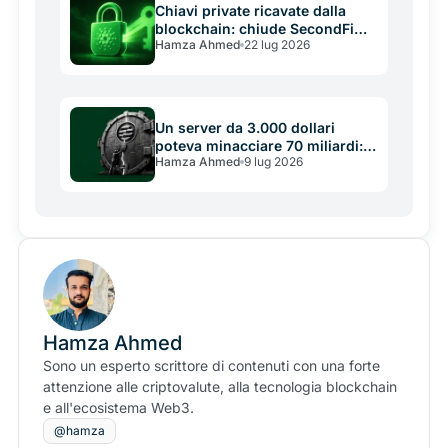
Chiavi private ricavate dalla
blockchain: chiude SecondFi
Hamza Ahmed
22 lug 2026
dopo il furto da 2,4 milioni, e la
lezione riguarda tutti
Un server da 3.000 dollari
poteva minacciare 70 miliardi: il
Hamza Ahmed
9 lug 2026
buco di Aptos e la lezione
scomoda sulla sicurezza crypto
Hamza Ahmed
Sono un esperto scrittore di contenuti con una forte
attenzione alle criptovalute, alla tecnologia blockchain
e all'ecosistema Web3.
@hamza