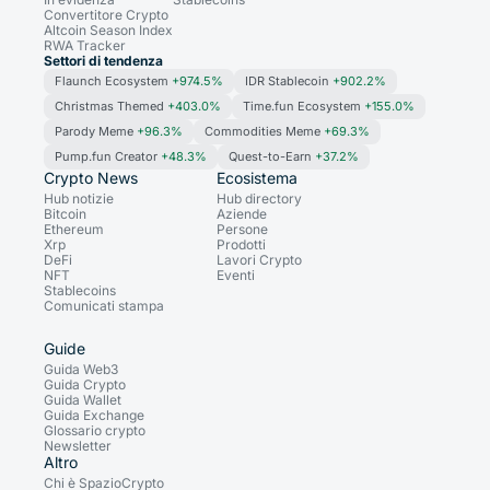
Convertitore Crypto
Altcoin Season Index
RWA Tracker
Settori di tendenza
Flaunch Ecosystem
+974.5%
IDR Stablecoin
+902.2%
Christmas Themed
+403.0%
Time.fun Ecosystem
+155.0%
Parody Meme
+96.3%
Commodities Meme
+69.3%
Pump.fun Creator
+48.3%
Quest-to-Earn
+37.2%
Crypto News
Ecosistema
Hub notizie
Hub directory
Bitcoin
Aziende
Ethereum
Persone
Xrp
Prodotti
DeFi
Lavori Crypto
NFT
Eventi
Stablecoins
Comunicati stampa
Guide
Guida Web3
Guida Crypto
Guida Wallet
Guida Exchange
Glossario crypto
Newsletter
Altro
Chi è SpazioCrypto