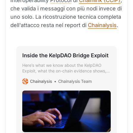
Interoperability
Protocol
di
Chainlink (CCIP)
,
che valida i messaggi con più nodi invece di
uno solo. La ricostruzione tecnica completa
dell'attacco resta nel report di
Chainalysis
.
Inside the KelpDAO Bridge Exploit
Here’s what we know about the KelpDAO
Exploit, what the on-chain evidence shows,
and why this class of exploit requires a
Chainalysis
Chainalysis Team
different kind of monitoring.