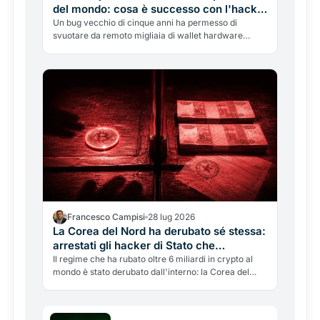
del mondo: cosa è successo con l'hack
di Coldcard (e chi deve preoccuparsi)
Un bug vecchio di cinque anni ha permesso di
svuotare da remoto migliaia di wallet hardware
Coldcard, per quasi 89 milioni di dollari, senza
toccarli. Cosa è successo, perché non è colpa di
Bitcoin, e come capire se sei a rischio.
Francesco Campisi
28 lug 2026
La Corea del Nord ha derubato sé stessa:
arrestati gli hacker di Stato che
riciclavano in crypto le banche del
Il regime che ha rubato oltre 6 miliardi in crypto al
mondo è stato derubato dall'interno: la Corea del
regime
Nord ha arrestato i suoi hacker d'élite, accusati di
aver svaligiato le banche di Stato e riciclato in
crypto. Come funziona.