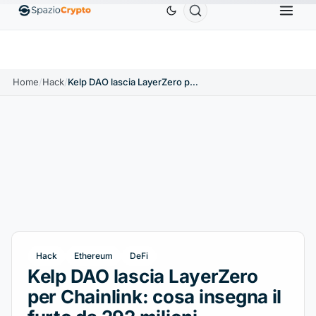
RP
1,09 USD
Solana
73,45 USD
TRON
0,3264 USD
XRP
↑2.30%
SOL
↑2.10%
TRX
↓0.
Home
/
Hack
/
Kelp DAO lascia LayerZero per Chainlink: cosa insegna il furto da 292 milioni
Hack
Ethereum
DeFi
Kelp DAO lascia LayerZero
per Chainlink: cosa insegna il