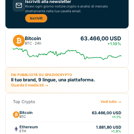
Iscriviti alla newsletter
Ricevi ogni giorno notizie crypto e analisi di mercato
direttamente nella tua casella email.
Iscriviti
63.466,00 USD
Bitcoin
₿
BTC · 24h
+1.10%
FAI PUBBLICITÀ SU SPAZIOCRYPTO
Il tuo brand, 9 lingue, una piattaforma.
Guarda il media kit →
Top Crypto
Vedi tutto →
Bitcoin
63.466,00 USD
BTC
+1.1%
Ethereum
1.881,80 USD
ETH
+1.9%