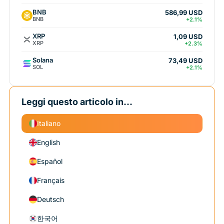
BNB
586,99 USD
BNB
+2.1%
XRP
1,09 USD
XRP
+2.3%
Solana
73,49 USD
SOL
+2.1%
Leggi questo articolo in...
Italiano
English
Español
Français
Deutsch
한국어