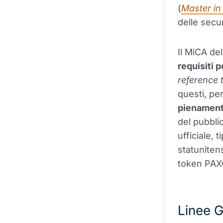
(
Master in
delle secur
Il MiCA de
requisiti 
reference 
questi, pe
pienament
del pubblic
ufficiale,
statuniten
token PAXG
Linee G