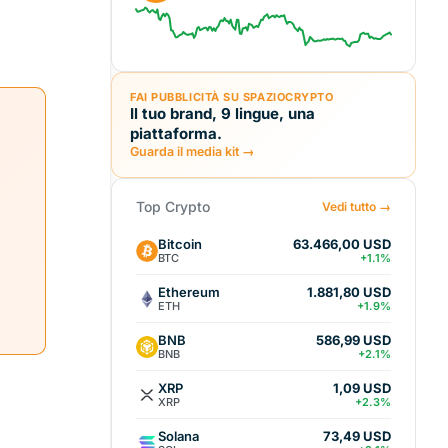
FAI PUBBLICITÀ SU SPAZIOCRYPTO
Il tuo brand, 9 lingue, una
piattaforma.
Guarda il media kit →
a
Top Crypto
Vedi tutto →
Bitcoin
63.466,00 USD
BTC
+1.1%
Ethereum
1.881,80 USD
ETH
+1.9%
BNB
586,99 USD
BNB
+2.1%
XRP
1,09 USD
XRP
+2.3%
Solana
73,49 USD