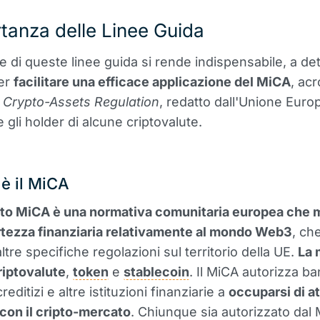
tanza delle Linee Guida
e di queste linee guida si rende indispensabile, a det
per
facilitare una efficace applicazione del MiCA
, ac
 Crypto-Assets Regulation
, redatto dall'Unione Euro
 gli holder di alcune criptovalute.
è il MiCA
tto MiCA è una normativa comunitaria europea che m
rtezza finanziaria relativamente al mondo Web3
, ch
tre specifiche regolazioni sul territorio della UE.
La 
riptovalute
,
token
e
stablecoin
. Il MiCA autorizza b
reditizi e altre istituzioni finanziarie a
occuparsi di at
con il cripto-mercato
. Chiunque sia autorizzato dal 