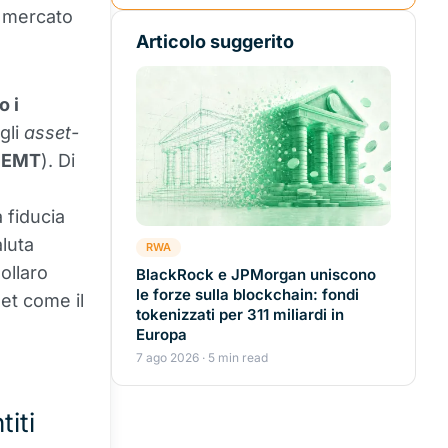
l mercato
Articolo suggerito
o i
gli
asset-
(
EMT
). Di
 fiducia
aluta
RWA
ollaro
BlackRock e JPMorgan uniscono
le forze sulla blockchain: fondi
et come il
tokenizzati per 311 miliardi in
Europa
7 ago 2026 · 5 min read
iti