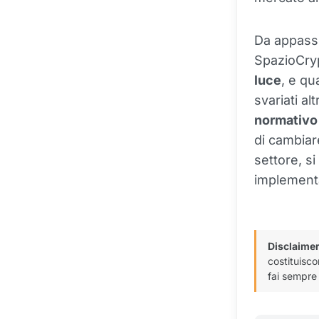
Da appassi
SpazioCry
luce
, e qu
svariati al
normativo
di cambiar
settore, s
implementa
Disclaimer
costituisco
fai sempre 