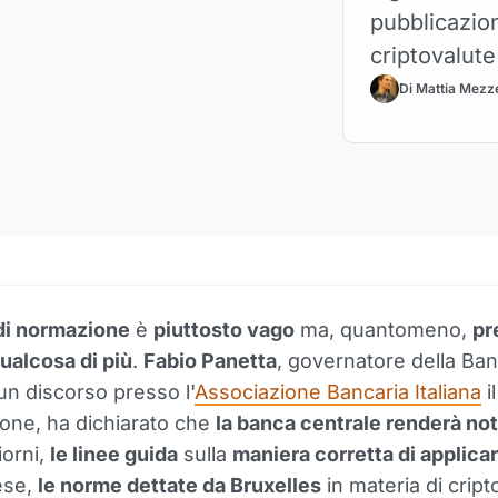
pubblicazion
criptovalute
Di Mattia Mezze
di normazione
è
piuttosto vago
ma, quantomeno,
pr
ualcosa di più
.
Fabio Panetta
, governatore della Banc
un discorso presso l'
Associazione Bancaria Italiana
il
ione, ha dichiarato che
la banca centrale renderà no
iorni,
le linee guida
sulla
maniera corretta di applica
ese,
le norme dettate da Bruxelles
in materia di cript