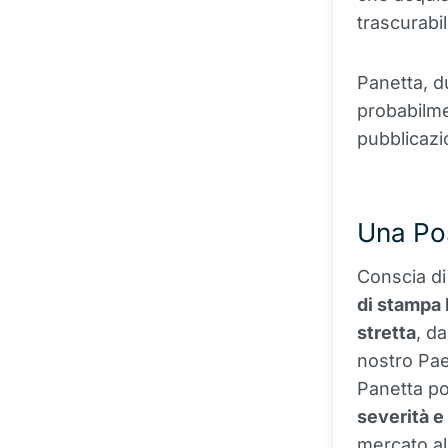
trascurabi
Panetta, d
probabilme
pubblicazi
Una Pos
Conscia di
di stampa 
stretta
, d
nostro Pae
Panetta po
severità e
mercato all