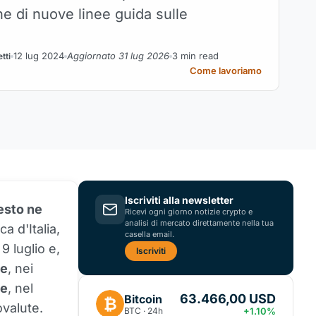
e di nuove linee guida sulle
12 lug 2024
Aggiornato 31 lug 2026
3 min read
tti
Come lavoriamo
Iscriviti alla newsletter
esto ne
Ricevi ogni giorno notizie crypto e
analisi di mercato direttamente nella tua
a d'Italia,
casella email.
 9 luglio e,
Iscriviti
te
, nei
re
, nel
63.466,00 USD
Bitcoin
₿
ovalute.
BTC · 24h
+1.10%