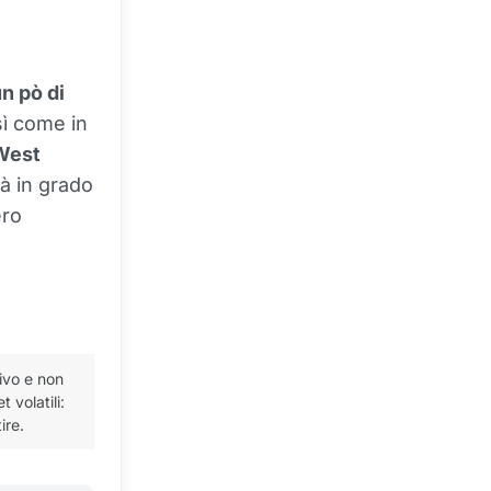
n pò di
osì come in
 West
à in grado
ero
ivo e non
 volatili:
ire.