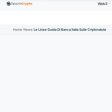
Web3
Ethereum
1.880,58 USD
Tether
0,9991 USD
BN
.10%
ETH
↑1.90%
USDT
↑0.00%
Home
/
News
/
Le Linee Guida Di Banca Italia Sulle Criptovalute