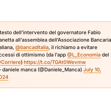
l testo dell’intervento del governatore Fabio
anetta all’assemblea dell’Associazione Bancari
aliana, ⁦
@bancaditalia
⁩, il richiamo a evitare
ccessi di ottimismo (da l’app ⁦
@L_Economia
⁩ del
Corriere
⁩)
https://t.co/TGAt0Wevmw
 daniele manca (@Daniele_Manca)
July 10,
024