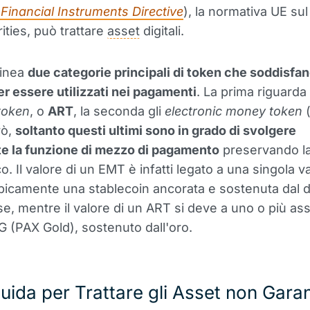
 Financial Instruments Directive
), la normativa UE su
ities, può trattare
asset
digitali.
linea
due categorie principali di token che soddisfan
per essere utilizzati nei pagamenti
. La prima riguarda 
token
, o
ART
, la seconda gli
electronic money token
rò,
soltanto questi ultimi sono in grado di svolgere
e la funzione di mezzo di pagamento
preservando la
o. Il valore di un EMT è infatti legato a una singola v
 tipicamente una stablecoin ancorata e sostenuta dal d
se, mentre il valore di un ART si deve a uno o più ass
 (PAX Gold), sostenuto dall'oro.
uida per Trattare gli Asset non Garant