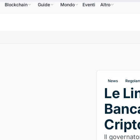
Blockchain
Guide
Mondo
Eventi
Altro
B
586,64 USD
USDC
0,9995 USD
XRP
1,09 USD
BNB
↑2.10%
USDC
↑0.00%
XRP
↑2.
News
Regolam
Le Li
Banca
Cript
Il governato