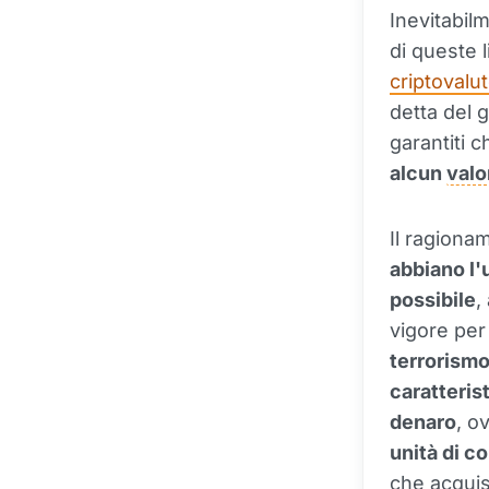
Inevitabil
di queste 
criptovalut
detta del 
garantiti c
alcun
valo
Il ragiona
abbiano l'
possibile
,
vigore pe
terrorism
caratteris
denaro
, o
unità di c
che acquis