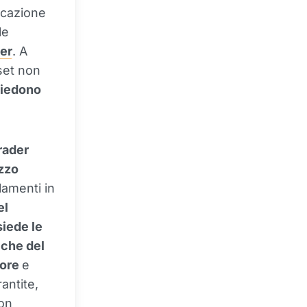
icazione
le
er
. A
set non
siedono
rader
ezzo
lamenti in
el
iede le
eche del
lore
e
rantite,
non