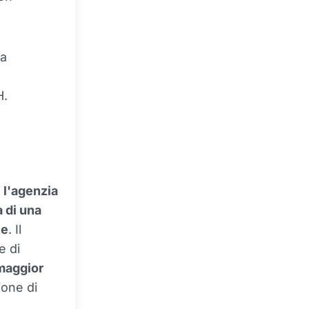
ca
H.
,
l'agenzia
à di una
te
. Il
e di
maggior
ione di