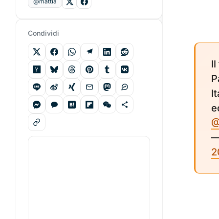
@mattia
Condividi
I
P
It
e
@
—
2