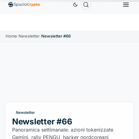
Ethereum
1.880,58 USD
Tether
0,9991 USD
B
↑1.10%
ETH
↑1.90%
USDT
↑0.00%
Home
/
Newsletter
/
Newsletter #66
Newsletter
Newsletter #66
Panoramica settimanale: azioni tokenizzate
Gemini, rally PENGU, hacker nordcoreani