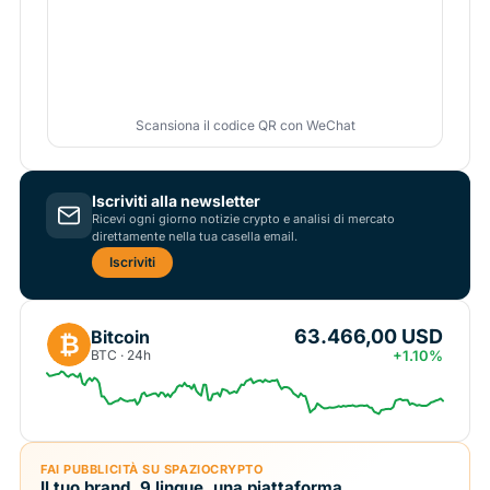
Scansiona il codice QR con WeChat
Iscriviti alla newsletter
Ricevi ogni giorno notizie crypto e analisi di mercato
direttamente nella tua casella email.
Iscriviti
63.466,00 USD
Bitcoin
₿
BTC · 24h
+1.10%
FAI PUBBLICITÀ SU SPAZIOCRYPTO
Il tuo brand, 9 lingue, una piattaforma.