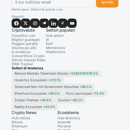
Iscriviti
Niente spam. Disiscriviti quando vuoi.
Seguici
Criptovalute
Settori popolari
Classifica coin
Hub settori
Migliori guadagni
IA
Peggiori perdite
DeFi
Volume più alto
Memecoins
In evidenza
Stablecoins
Convertitore Crypto
Altcoin Season Index
RWA Tracker
Settori di tendenza
Remora Markets Tokenized rStocks
+34363391478.5%
Hookr.fun Ecosystem
+272.1%
Tokenized Non-US Government Securities
+86.5%
Etherfuse Ecosystem
+86.5%
Pons Launchpad
+72.4%
Zodiac-Themed
+49.8%
Tourism
+49.2%
Reality Ecosystem
+43.3%
Crypto News
Ecosistema
Hub notizie
Hub directory
Bitcoin
Aziende
Ethereum
Persone