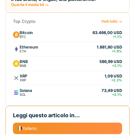
Guarda il media kit →
Top Crypto
Vedi tutto →
Bitcoin
63.466,00 USD
BTC
+1.1%
Ethereum
1.881,80 USD
ETH
+1.9%
BNB
586,99 USD
BNB
+2.1%
XRP
1,09 USD
XRP
+2.3%
Solana
73,49 USD
SOL
+2.1%
Leggi questo articolo in...
Italiano