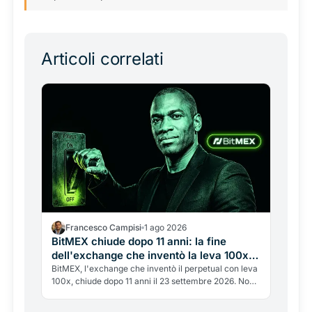
Articoli correlati
Francesco Campisi
1 ago 2026
BitMEX chiude dopo 11 anni: la fine
dell'exchange che inventò la leva 100x e
cambiò le crypto per sempre
BitMEX, l'exchange che inventò il perpetual con leva
100x, chiude dopo 11 anni il 23 settembre 2026. Non
lo uccide un hack, ma la regolamentazione e un
passato legale complicato. La fine di un'era, e cosa