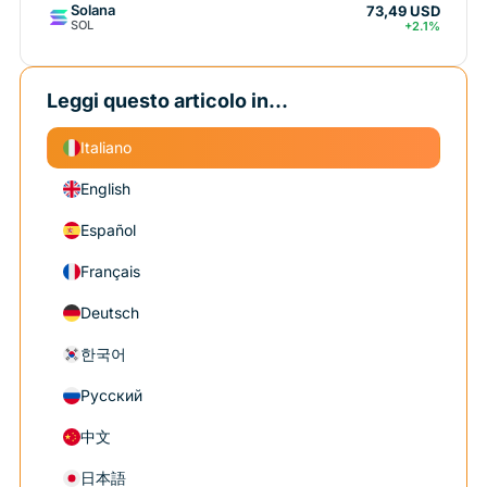
Solana
73,49 USD
SOL
+2.1%
Leggi questo articolo in...
Italiano
English
Español
Français
Deutsch
한국어
Русский
中文
日本語