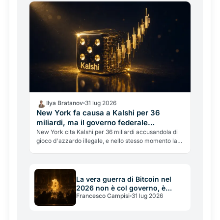
fare con i fondi.
Ilya Bratanov
31 lug 2026
New York fa causa a Kalshi per 36
miliardi, ma il governo federale
interviene per fermarla
New York cita Kalshi per 36 miliardi accusandola di
gioco d'azzardo illegale, e nello stesso momento la
CFTC federale interviene per bloccare lo Stato. La
guerra sui prediction market e su chi ha il diritto di
regolarli.
La vera guerra di Bitcoin nel
2026 non è col governo, è
Francesco Campisi
31 lug 2026
civile: Saylor dichiara le sue
regole una costituzione