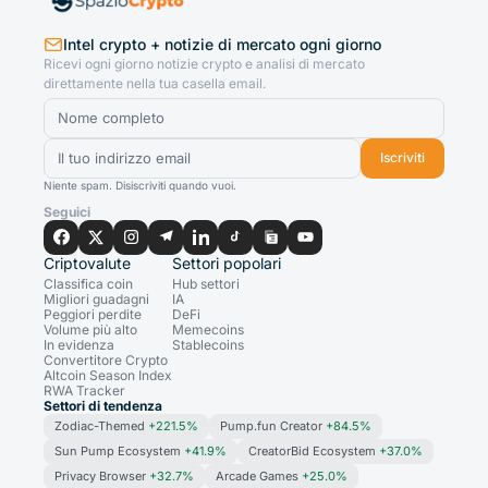
Intel crypto + notizie di mercato ogni giorno
Ricevi ogni giorno notizie crypto e analisi di mercato
direttamente nella tua casella email.
Iscriviti
Niente spam. Disiscriviti quando vuoi.
Seguici
Criptovalute
Settori popolari
Classifica coin
Hub settori
Migliori guadagni
IA
Peggiori perdite
DeFi
Volume più alto
Memecoins
In evidenza
Stablecoins
Convertitore Crypto
Altcoin Season Index
RWA Tracker
Settori di tendenza
Zodiac-Themed
+221.5%
Pump.fun Creator
+84.5%
Sun Pump Ecosystem
+41.9%
CreatorBid Ecosystem
+37.0%
Privacy Browser
+32.7%
Arcade Games
+25.0%