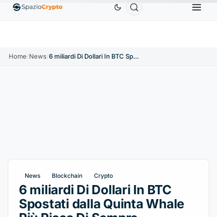
Ethereum
1.880,58 USD
Tether
0,9991 USD
BN
1.10%
ETH
↑1.90%
USDT
↑0.00%
Home
/
News
/
6 miliardi Di Dollari In BTC Spostati dalla Quinta Whale Più Ricca Di Sempre
News
Blockchain
Crypto
6 miliardi Di Dollari In BTC
Spostati dalla Quinta Whale