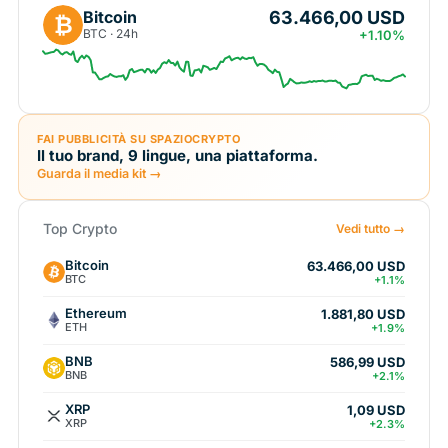
63.466,00 USD
Bitcoin
₿
BTC · 24h
+1.10%
FAI PUBBLICITÀ SU SPAZIOCRYPTO
Il tuo brand, 9 lingue, una piattaforma.
Guarda il media kit →
Top Crypto
Vedi tutto →
Bitcoin
63.466,00 USD
BTC
+1.1%
Ethereum
1.881,80 USD
ETH
+1.9%
BNB
586,99 USD
BNB
+2.1%
XRP
1,09 USD
XRP
+2.3%