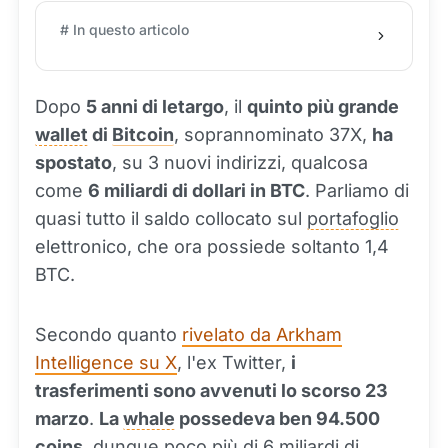
# In questo articolo
Dopo
5 anni di letargo
, il
quinto più grande
wallet
di
Bitcoin
, soprannominato 37X,
ha
spostato
, su 3 nuovi indirizzi, qualcosa
come
6 miliardi di dollari in BTC
. Parliamo di
quasi tutto il saldo collocato sul
portafoglio
elettronico, che ora possiede soltanto 1,4
BTC.
Secondo quanto
rivelato da Arkham
Intelligence su X
, l'ex Twitter,
i
trasferimenti sono avvenuti lo scorso 23
marzo
.
La
whale
possedeva ben 94.500
coins
, dunque poco più di 6 miliardi di