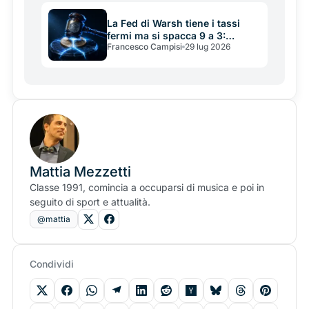
La Fed di Warsh tiene i tassi
fermi ma si spacca 9 a 3:
Francesco Campisi
29 lug 2026
perché per le crypto il sollievo
può durare poco
Mattia Mezzetti
Classe 1991, comincia a occuparsi di musica e poi in
seguito di sport e attualità.
@mattia
Condividi