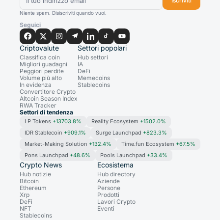
Iscriviti
Niente spam. Disiscriviti quando vuoi.
Seguici
Criptovalute
Settori popolari
Classifica coin
Hub settori
Migliori guadagni
IA
Peggiori perdite
DeFi
Volume più alto
Memecoins
In evidenza
Stablecoins
Convertitore Crypto
Altcoin Season Index
RWA Tracker
Settori di tendenza
LP Tokens
+13703.8%
Reality Ecosystem
+1502.0%
IDR Stablecoin
+909.1%
Surge Launchpad
+823.3%
Market-Making Solution
+132.4%
Time.fun Ecosystem
+67.5%
Pons Launchpad
+48.6%
Pools Launchpad
+33.4%
Crypto News
Ecosistema
Hub notizie
Hub directory
Bitcoin
Aziende
Ethereum
Persone
Xrp
Prodotti
DeFi
Lavori Crypto
NFT
Eventi
Stablecoins