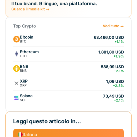
Il tuo brand, 9 lingue, una piattaforma.
Guarda il media kit →
Top Crypto
Vedi tutto →
Bitcoin
63.466,00 USD
BTC
+1.1%
Ethereum
1.881,80 USD
ETH
+1.9%
BNB
586,99 USD
BNB
+2.1%
XRP
1,09 USD
XRP
+2.3%
Solana
73,49 USD
SOL
+2.1%
Leggi questo articolo in...
Italiano