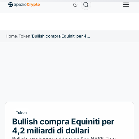
D
Ethereum
1.880,58 USD
Tether
0,9991 USD
B
↑1.10%
ETH
↑1.90%
USDT
↑0.00%
Home
/
Token
/
Bullish compra Equiniti per 4,2 miliardi di dollari
Token
Bullish compra Equiniti per
4,2 miliardi di dollari
Bullish, exchange guidato dall'ex NYSE Tom