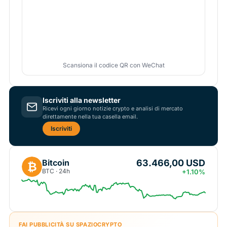
Scansiona il codice QR con WeChat
Iscriviti alla newsletter
Ricevi ogni giorno notizie crypto e analisi di mercato
direttamente nella tua casella email.
Iscriviti
63.466,00 USD
Bitcoin
₿
BTC · 24h
+1.10%
FAI PUBBLICITÀ SU SPAZIOCRYPTO