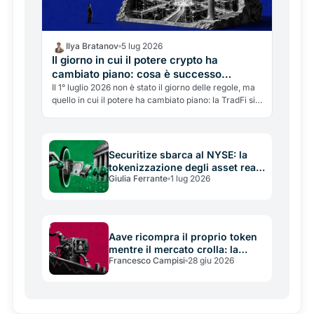
Ilya Bratanov
5 lug 2026
Il giorno in cui il potere crypto ha
cambiato piano: cosa è successo
davvero il 1° luglio 2026
Il 1° luglio 2026 non è stato il giorno delle regole, ma
quello in cui il potere ha cambiato piano: la TradFi si
prende i binari on-chain, il valore lascia gli emittenti
e passa alle infrastrutture. La lettura d'insieme.
Securitize sbarca al NYSE: la
tokenizzazione degli asset reali
Giulia Ferrante
1 lug 2026
si quota a Wall Street
Aave ricompra il proprio token
mentre il mercato crolla: la
Francesco Campisi
28 giu 2026
scommessa dei buyback
automatici