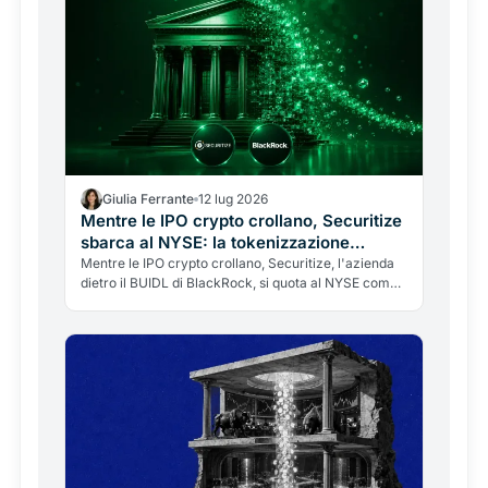
Giulia Ferrante
12 lug 2026
Mentre le IPO crypto crollano, Securitize
sbarca al NYSE: la tokenizzazione
diventa infrastruttura
Mentre le IPO crypto crollano, Securitize, l'azienda
dietro il BUIDL di BlackRock, si quota al NYSE come
SECZ. Non un exchange né un token, ma
l'infrastruttura della tokenizzazione. La sostanza
batte l'etichetta.