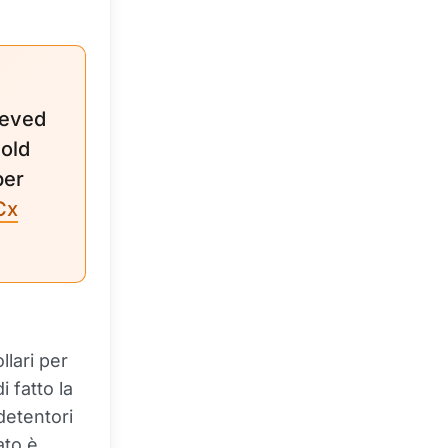
ieved
old
per
Cx
lari per
i fatto la
detentori
ato è