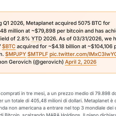
g Q1 2026, Metaplanet acquired 5075 BTC for
48 million at ~$79,898 per bitcoin and has ach
ield of 2.8%
YTD
2026. As of 03/31/2026, we h
7
$BTC
acquired for ~$4.18 billion at ~$104,106 
in.
$MPJPY
$MTPLF
pic.twitter.com/IMxC3lwY
on Gerovich (@gerovich)
April 2, 2026
comprati in tre mesi, a un prezzo medio di 79.898 dol
 un totale di 405,48 milioni di dollari. Metaplanet è d
nda non americana a entrare nel top 3 mondiale dei 
di Bitcoin, scalzando MARA Holdings. Il piano dichiar