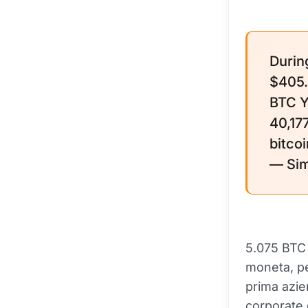
Durin
$405.
BTC Y
40,17
bitco
— Sim
5.075 BTC 
moneta, per
prima azie
corporate 