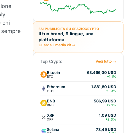
zione
ply
 chi
FAI PUBBLICITÀ SU SPAZIOCRYPTO
a sempre
Il tuo brand, 9 lingue, una
piattaforma.
Guarda il media kit →
Top Crypto
Vedi tutto →
Bitcoin
63.466,00 USD
BTC
+1.1%
Ethereum
1.881,80 USD
ETH
+1.9%
BNB
586,99 USD
BNB
+2.1%
XRP
1,09 USD
XRP
+2.3%
Solana
73,49 USD