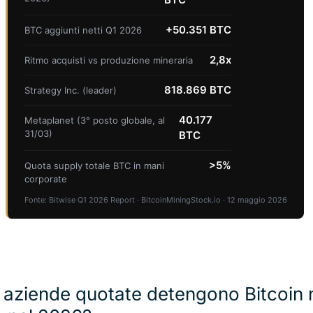
+50.351 BTC
BTC aggiunti netti Q1 2026
2,8x
Ritmo acquisti vs produzione mineraria
818.869 BTC
Strategy Inc. (leader)
40.177
Metaplanet (3° posto globale, al
31/03)
BTC
>5%
Quota supply totale BTC in mani
corporate
Fonte: Bitwise Q1 2026 Report · BitcoinMiningStock.io · 12 maggio 2026
aziende quotate detengono Bitcoin n