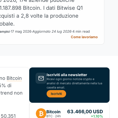
1.187.898 Bitcoin. I dati Bitwise Q1
quisti a 2,8 volte la produzione
obale.
17 mag 2026
Aggiornato 24 lug 2026
4 min read
ampisi
Come lavoriamo
Iscriviti alla newsletter
ono
Bitcoin
Ricevi ogni giorno notizie crypto e
analisi di mercato direttamente nella tua
 5% di
casella email.
l trend non
Iscriviti
63.466,00 USD
Bitcoin
₿
 50.351
BTC · 24h
+1.10%