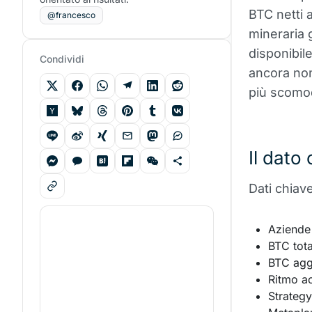
BTC netti a
@francesco
mineraria 
disponibil
Condividi
ancora non
più scomo
Il dato
Dati chiav
Aziende 
BTC tota
BTC agg
Ritmo ac
Strategy