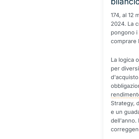
bilanci
174, al 12
2024. La c
pongono i 
comprare B
La logica 
per diversi
d'acquisto
obbligazio
rendiment
Strategy, 
e un guadag
dell'anno.
correggend