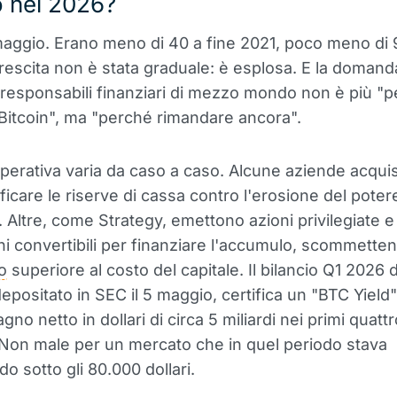
o nel 2026?
 maggio. Erano meno di 40 a fine 2021, poco meno di 
rescita non è stata graduale: è esplosa. E la domand
responsabili finanziari di mezzo mondo non è più "
itcoin", ma "perché rimandare ancora".
operativa varia da caso a caso. Alcune aziende acqu
ficare le riserve di cassa contro l'erosione del poter
. Altre, come Strategy, emettono azioni privilegiate e
ni convertibili per finanziare l'accumulo, scommette
o
superiore al costo del capitale. Il bilancio Q1 2026 d
depositato in SEC il 5 maggio, certifica un "BTC Yield
no netto in dollari di circa 5 miliardi nei primi quatt
 Non male per un mercato che in quel periodo stava
o sotto gli 80.000 dollari.