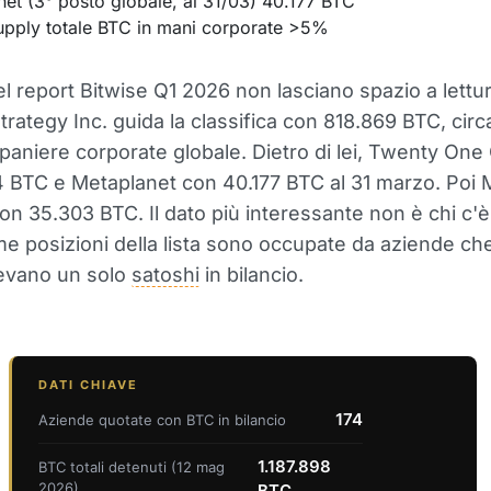
et (3° posto globale, al 31/03) 40.177 BTC
upply totale BTC in mani corporate >5%
el report Bitwise Q1 2026 non lasciano spazio a lettur
rategy Inc. guida la classifica con 818.869 BTC, circ
 paniere corporate globale. Dietro di lei, Twenty One 
 BTC e Metaplanet con 40.177 BTC al 31 marzo. Poi
on 35.303 BTC. Il dato più interessante non è chi c'è
ime posizioni della lista sono occupate da aziende che
vevano un solo
satoshi
in bilancio.
DATI CHIAVE
174
Aziende quotate con BTC in bilancio
1.187.898
BTC totali detenuti (12 mag
2026)
BTC