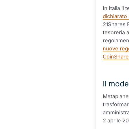
In Italia i
dichiarato 
21Shares 
tesoreria 
regolament
nuove rego
CoinShares
Il mode
Metaplanet
trasformar
amministra
2 aprile 20