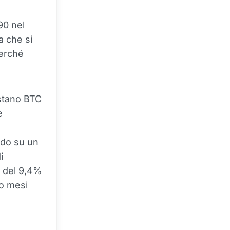
90 nel
a che si
perché
istano BTC
e
ndo su un
i
" del 9,4%
ro mesi