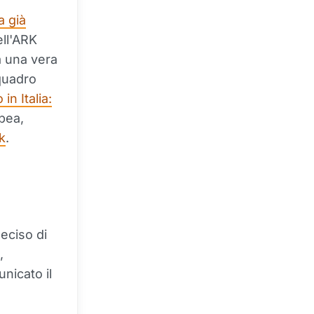
a già
ell'ARK
a una vera
 quadro
in Italia:
opea,
k
.
eciso di
,
nicato il