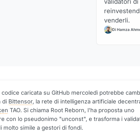
validatori di
reinvestend
venderli.
Di Hamza Ahm
i codice caricata su GitHub mercoledì potrebbe camb
 di
Bittensor
, la rete di intelligenza artificiale decentr
ken
TAO. Si chiama Root Reborn, l'ha proposta uno
re con lo pseudonimo "unconst", e trasforma i validat
 molto simile a gestori di fondi.