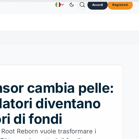
Accedi
Registrati
Solana
73,45 USD
TRON
0,3264 USD
Dogecoin
Pubblicità
Contatti
About Us
30%
SOL
↑2.10%
TRX
↓0.30%
DO
nsor cambia pelle:
idatori diventano
ri di fondi
 Root Reborn vuole trasformare i