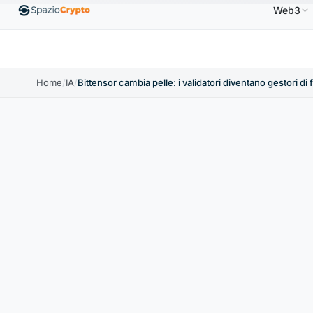
Web3
Ethereum
1.880,58 USD
Tether
0,9991 USD
BN
1.10%
ETH
↑1.90%
USDT
↑0.00%
Home
/
IA
/
Bittensor cambia pelle: i validatori diventano gestori di 