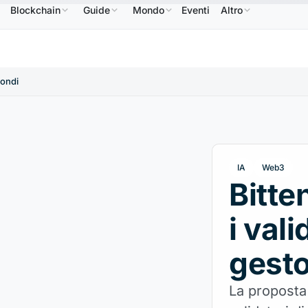
Blockchain
Guide
Mondo
Eventi
Altro
B
586,64 USD
USDC
0,9995 USD
XRP
1,09 USD
BNB
↑2.10%
USDC
↑0.00%
XRP
↑2.
fondi
IA
Web3
Bitte
i val
gesto
La proposta