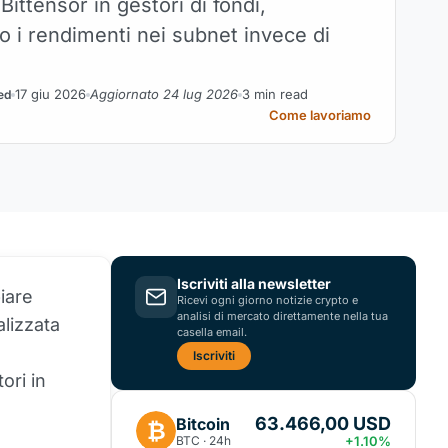
 Bittensor in gestori di fondi,
o i rendimenti nei subnet invece di
17 giu 2026
Aggiornato 24 lug 2026
3 min read
ed
Come lavoriamo
Iscriviti alla newsletter
iare
Ricevi ogni giorno notizie crypto e
analisi di mercato direttamente nella tua
alizzata
casella email.
Iscriviti
ori in
63.466,00 USD
Bitcoin
₿
BTC · 24h
+1.10%