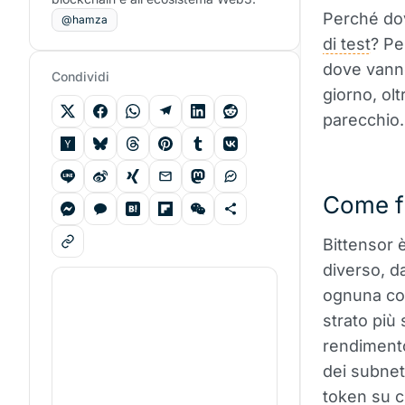
Perché dov
@hamza
di test
? Pe
dove vanno 
Condividi
giorno, olt
parecchio.
Come f
Bittensor 
diverso, da
ognuna con
strato più
rendimento
dei subnet 
token su c