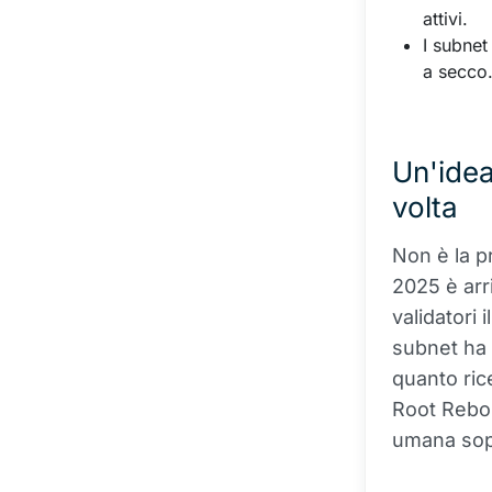
attivi.
I subnet 
a secco
Un'idea
volta
Non è la pr
2025 è arr
validatori 
subnet ha 
quanto ric
Root Rebor
umana sop