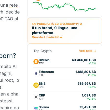
u una
rete
chi decide
00 TAO al
FAI PUBBLICITÀ SU SPAZIOCRYPTO
a
Il tuo brand, 9 lingue, una
piattaforma.
Guarda il media kit →
Top Crypto
Vedi tutto →
born?
Bitcoin
63.466,00 USD
BTC
+1.1%
mpito AI
Ethereum
1.881,80 USD
magini,
ETH
+1.9%
l root, lo
BNB
586,99 USD
el
BNB
+2.1%
ken alpha
XRP
1,09 USD
XRP
+2.3%
 stessi
Solana
 capire da
73,49 USD