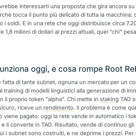
rebbe interessarti una proposta che gira ancora s
rché tocca il punto più delicato di tutta la macchina: 
i soldi. E in una rete che oggi distribuisce circa 7.2
re 1,8 milioni di dollari ai prezzi attuali, quel "chi" pes
unziona oggi, e cosa rompe Root Re
è fatta di tante subnet, ognuna un mercato per un co
l training di modelli linguistici alla generazione di im
 il proprio token "alpha". Chi mette in
staking
TAO su
 sicuro, riceve un
rendimento
. Il problema è come qu
 viene pagato: oggi la rete vende in automatico i to
e li converte in TAO. Risultato, vende di continuo gli
ui i subnet sono costruiti, e ne deprime i prezzi. Per