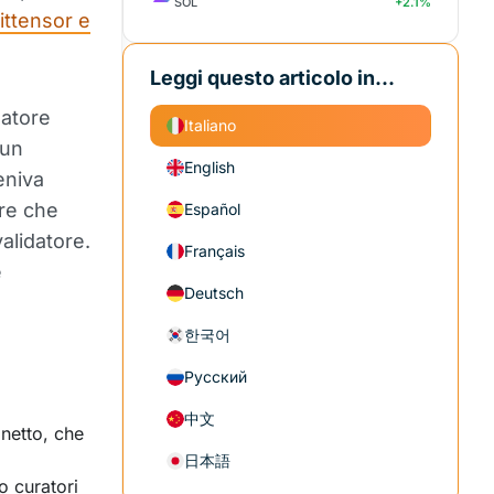
SOL
+2.1%
ittensor e
Leggi questo articolo in...
datore
Italiano
 un
English
eniva
ere che
Español
alidatore.
Français
e
Deutsch
한국어
Русский
中文
 netto, che
日本語
o curatori