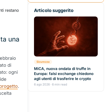
nti restano
Articolo suggerito
ata una
febbraio
Sicurezza
ato di
MiCA, nuova ondata di truffe in
ato: ogni
Europa: falsi exchange chiedono
agli utenti di trasferire le crypto
cide
6 ago 2026 · 6 min read
 progetto
.
scelta