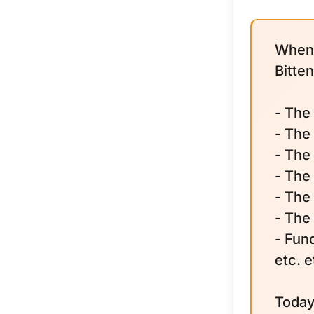
When 
Bitte
- The
- The
- The
- The
- The
- The 
- Fun
etc. e
Today