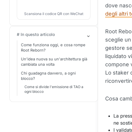
dove nasce
degli altri
Scansiona il codice QR con WeChat
Root Reborn
# In questo articolo
sceglie un
Come funziona oggi, e cosa rompe
gestore sel
Root Reborn?
liquidato 
Un'idea nuova su un'architettura già
compone va
cambiata una volta
Lo staker 
Chi guadagna davvero, a ogni
blocco?
riconverti
Come si divide l'emissione di TAO a
ogni blocco
Cosa cambi
La press
ne sosti
I valida