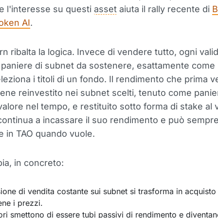
 l'interesse su questi
asset
aiuta il rally recente di
B
 token AI
.
 ribalta la logica. Invece di vendere tutto, ogni vali
 paniere di subnet da sostenere, esattamente come
eziona i titoli di un fondo. Il rendimento che prima v
viene reinvestito nei subnet scelti, tenuto come pani
lore nel tempo, e restituito sotto forma di stake al v
continua a incassare il suo rendimento e può sempr
re in TAO quando vuole.
a, in concreto:
ione di vendita costante sui subnet si trasforma in acquisto
ene i prezzi.
tori smettono di essere tubi passivi di rendimento e diventan