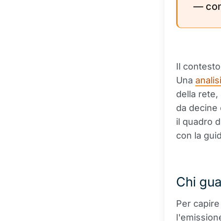
— con
Il contest
Una
analis
della rete
da decine 
il quadro 
con la gui
Chi gu
Per capire
l'emission