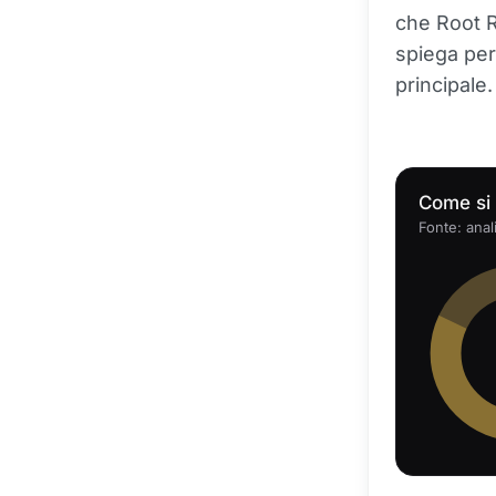
che Root R
spiega per
principale.
Come si 
Fonte: anal