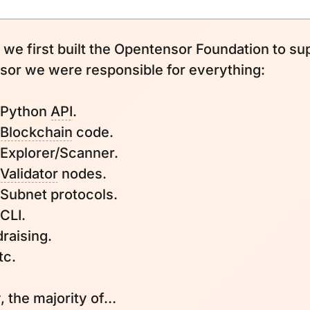
we first built the Opentensor Foundation to su
nsor we were responsible for everything:
 Python
API
.
Blockchain
code.
 Explorer/Scanner.
Validator
nodes.
 Subnet protocols.
CLI.
draising.
tc.
, the majority of…