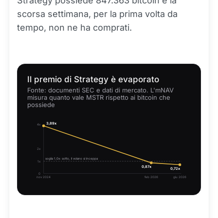
Strategy possiede 847.363 bitcoin e la
scorsa settimana, per la prima volta da
tempo, non ne ha comprati.
Il premio di Strategy è evaporato
Fonte: documenti SEC e dati di mercato. L'mNAV
misura quanto vale MSTR rispetto ai bitcoin che
possiede
3,89x
4x
2x
soglia 1,0x: sotto, il volano si inceppa
1x
0,87x
0,72x
0
nov 2024
feb 2026
giu 2026