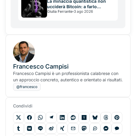
La minaccia quantistica non
ucciderà Bitcoin: a farlo
Giulia Ferrante
3 ago 2026
potrebbe essere la sua
incapacità di decidere in tempo
Francesco Campisi
Francesco Campisi è un professionista calabrese con
un approccio concreto, autentico e orientato ai risultati.
@francesco
Condividi