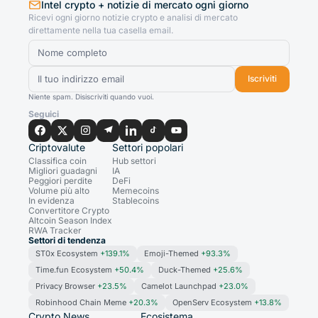
Intel crypto + notizie di mercato ogni giorno
Ricevi ogni giorno notizie crypto e analisi di mercato
direttamente nella tua casella email.
Iscriviti
Niente spam. Disiscriviti quando vuoi.
Seguici
Criptovalute
Settori popolari
Classifica coin
Hub settori
Migliori guadagni
IA
Peggiori perdite
DeFi
Volume più alto
Memecoins
In evidenza
Stablecoins
Convertitore Crypto
Altcoin Season Index
RWA Tracker
Settori di tendenza
ST0x Ecosystem
+139.1%
Emoji-Themed
+93.3%
Time.fun Ecosystem
+50.4%
Duck-Themed
+25.6%
Privacy Browser
+23.5%
Camelot Launchpad
+23.0%
Robinhood Chain Meme
+20.3%
OpenServ Ecosystem
+13.8%
Crypto News
Ecosistema