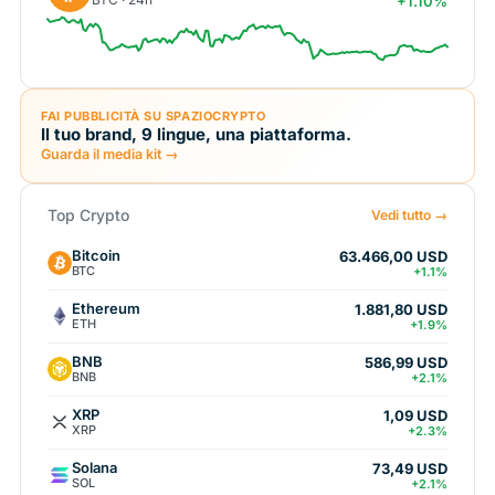
+1.10%
FAI PUBBLICITÀ SU SPAZIOCRYPTO
Il tuo brand, 9 lingue, una piattaforma.
Guarda il media kit →
Top Crypto
Vedi tutto →
Bitcoin
63.466,00 USD
BTC
+1.1%
Ethereum
1.881,80 USD
ETH
+1.9%
BNB
586,99 USD
BNB
+2.1%
XRP
1,09 USD
XRP
+2.3%
Solana
73,49 USD
SOL
+2.1%