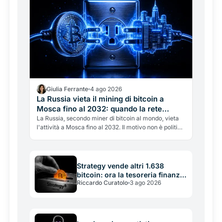
Giulia Ferrante
4 ago 2026
La Russia vieta il mining di bitcoin a
Mosca fino al 2032: quando la rete
elettrica batte le crypto
La Russia, secondo miner di bitcoin al mondo, vieta
l'attività a Mosca fino al 2032. Il motivo non è politico
ma energetico: la rete elettrica non regge. Cosa
significa per l'hashrate globale e la battaglia tra
crypto ed energia.
Strategy vende altri 1.638
bitcoin: ora la tesoreria finanzia
Riccardo Curatolo
3 ago 2026
se stessa