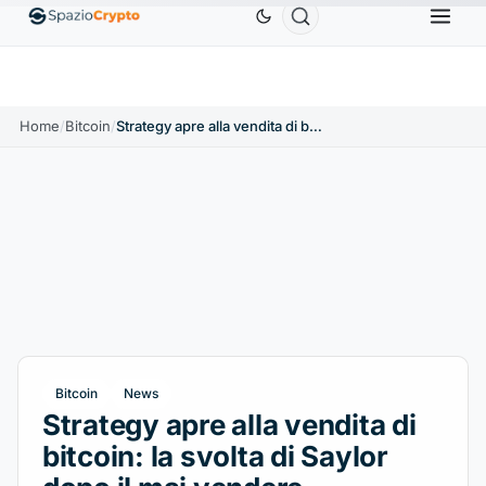
Ethereum
1.880,58 USD
Tether
0,9991 USD
BNB
10%
ETH
↑1.90%
USDT
↑0.00%
B
Home
/
Bitcoin
/
Strategy apre alla vendita di bitcoin: la svolta di Saylor dopo il mai vendere
Bitcoin
News
Strategy apre alla vendita di
bitcoin: la svolta di Saylor