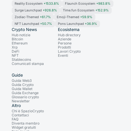
Reality Ecosystem
+1533.8%
Flaunch Ecosystem
+983.8%
Surge Launchpad
+926.8%
Time.fun Ecosystem
+152.9%
Zodiac-Themed
+61.7%
Emoji-Themed
+59.9%
NFT Launchpad
+50.7%
Pons Launchpad
+36.9%
Crypto News
Ecosistema
Hub notizie
Hub directory
Bitcoin
Aziende
Ethereum
Persone
Xrp
Prodotti
DeFi
Lavori Crypto
NFT
Eventi
Stablecoins
Comunicati stampa
Guide
Guida Web3
Guida Crypto
Guida Wallet
Guida Exchange
Glossario crypto
Newsletter
Altro
Chi è SpazioCrypto
Contattaci
FAQ
Diventa membro
Widget gratuiti