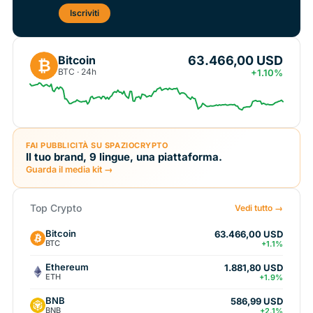
Iscriviti
63.466,00 USD
Bitcoin
₿
BTC · 24h
+1.10%
FAI PUBBLICITÀ SU SPAZIOCRYPTO
Il tuo brand, 9 lingue, una piattaforma.
Guarda il media kit →
Top Crypto
Vedi tutto →
Bitcoin
63.466,00 USD
BTC
+1.1%
Ethereum
1.881,80 USD
ETH
+1.9%
BNB
586,99 USD
BNB
+2.1%