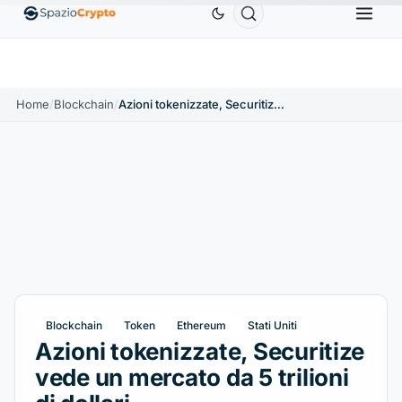
Ethereum
1.880,58 USD
Tether
0,9991 USD
B
↑1.10%
ETH
↑1.90%
USDT
↑0.00%
Home
/
Blockchain
/
Azioni tokenizzate, Securitize vede un mercato da 5 trilioni di dollari
Blockchain
Token
Ethereum
Stati Uniti
Azioni tokenizzate, Securitize
vede un mercato da 5 trilioni