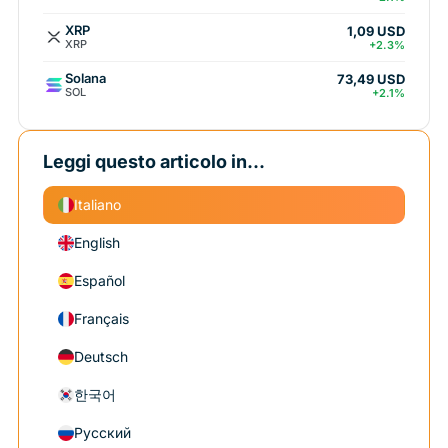
XRP
1,09 USD
XRP
+2.3%
Solana
73,49 USD
SOL
+2.1%
Leggi questo articolo in...
Italiano
English
Español
Français
Deutsch
한국어
Русский