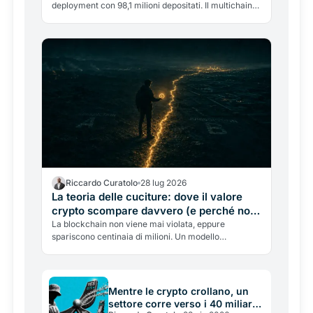
deployment con 98,1 milioni depositati. Il multichain
entra nella fase della selezione.
Riccardo Curatolo
28 lug 2026
La teoria delle cuciture: dove il valore
crypto scompare davvero (e perché non
è dove tutti guardano)
La blockchain non viene mai violata, eppure
spariscono centinaia di milioni. Un modello
proprietario SpazioCrypto per capire dove il valore
crypto si perde davvero, e per prevedere dove
colpiranno i prossimi furti.
Mentre le crypto crollano, un
settore corre verso i 40 miliardi: