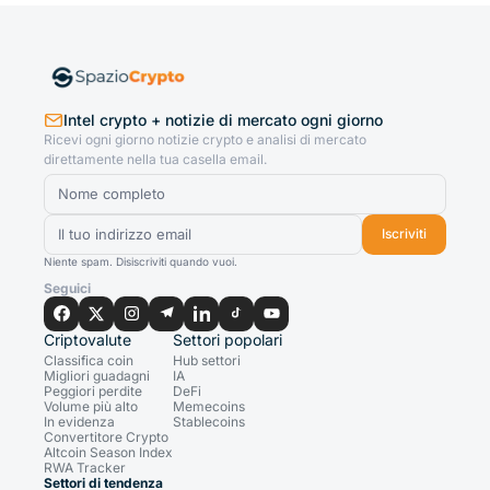
Intel crypto + notizie di mercato ogni giorno
Ricevi ogni giorno notizie crypto e analisi di mercato
direttamente nella tua casella email.
Iscriviti
Niente spam. Disiscriviti quando vuoi.
Seguici
Criptovalute
Settori popolari
Classifica coin
Hub settori
Migliori guadagni
IA
Peggiori perdite
DeFi
Volume più alto
Memecoins
In evidenza
Stablecoins
Convertitore Crypto
Altcoin Season Index
RWA Tracker
Settori di tendenza