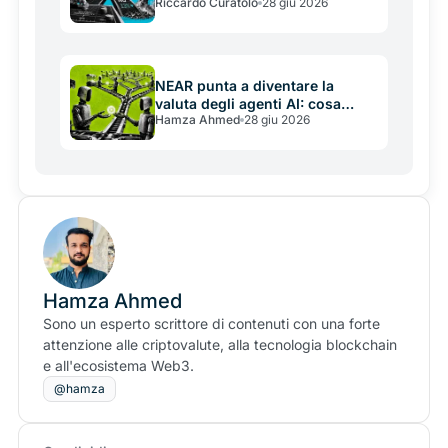
Riccardo Curatolo
28 giu 2026
il boom dei prediction market
NEAR punta a diventare la
valuta degli agenti AI: cosa
Hamza Ahmed
28 giu 2026
significa davvero
Hamza Ahmed
Sono un esperto scrittore di contenuti con una forte
attenzione alle criptovalute, alla tecnologia blockchain
e all'ecosistema Web3.
@hamza