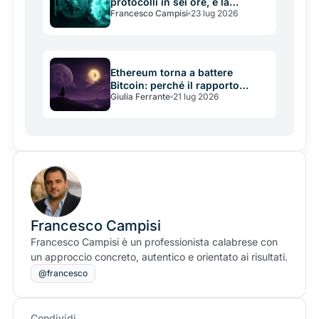
protocolli in sei ore, e la
Francesco Campisi
23 lug 2026
crittografia non c'entra nulla
Ethereum torna a battere
Bitcoin: perché il rapporto
Giulia Ferrante
21 lug 2026
ETH/BTC è il segnale che i
mercati guardano ora
Francesco Campisi
Francesco Campisi è un professionista calabrese con
un approccio concreto, autentico e orientato ai risultati.
@francesco
Condividi