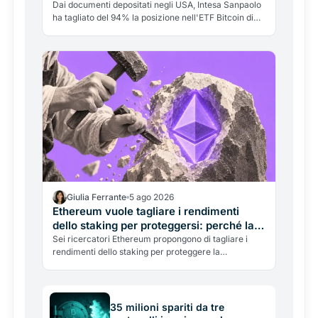
Dai documenti depositati negli USA, Intesa Sanpaolo
ha tagliato del 94% la posizione nell'ETF Bitcoin di
BlackRock e triplicato quella su Ethereum. Ma non è
"addio Bitcoin": è una banca italiana che gestisce le
crypto come tattica di portafoglio.
Giulia Ferrante
5 ago 2026
Ethereum vuole tagliare i rendimenti
dello staking per proteggersi: perché la
mossa divide la comunità
Sei ricercatori Ethereum propongono di tagliare i
rendimenti dello staking per proteggere la
decentralizzazione. Ma i critici, tra cui il fondatore di
Aave, avvertono: così si allontanano le istituzioni e si
penalizzano i piccoli. Il dilemma.
35 milioni spariti da tre