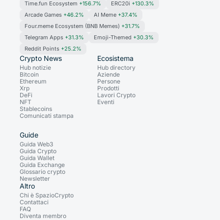
Time.fun Ecosystem
+156.7%
ERC20i
+130.3%
Arcade Games
+46.2%
AI Meme
+37.4%
Four.meme Ecosystem (BNB Memes)
+31.7%
Telegram Apps
+31.3%
Emoji-Themed
+30.3%
Reddit Points
+25.2%
Crypto News
Ecosistema
Hub notizie
Hub directory
Bitcoin
Aziende
Ethereum
Persone
Xrp
Prodotti
DeFi
Lavori Crypto
NFT
Eventi
Stablecoins
Comunicati stampa
Guide
Guida Web3
Guida Crypto
Guida Wallet
Guida Exchange
Glossario crypto
Newsletter
Altro
Chi è SpazioCrypto
Contattaci
FAQ
Diventa membro