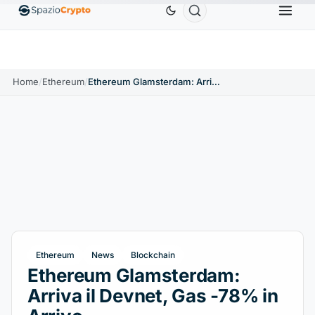
Ethereum
1.880,58 USD
Tether
0,9991 USD
BNB
5
ETH
↑1.90%
USDT
↑0.00%
BNB
Home
/
Ethereum
/
Ethereum Glamsterdam: Arriva il Devnet, Gas -78% in Arrivo
Ethereum
News
Blockchain
Ethereum Glamsterdam:
Arriva il Devnet, Gas -78% in