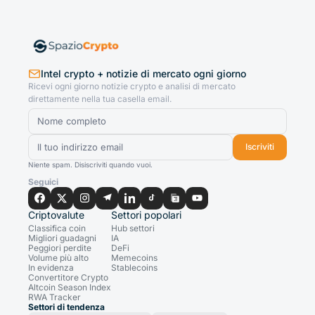
Intel crypto + notizie di mercato ogni giorno
Ricevi ogni giorno notizie crypto e analisi di mercato
direttamente nella tua casella email.
Iscriviti
Niente spam. Disiscriviti quando vuoi.
Seguici
Criptovalute
Settori popolari
Classifica coin
Hub settori
Migliori guadagni
IA
Peggiori perdite
DeFi
Volume più alto
Memecoins
In evidenza
Stablecoins
Convertitore Crypto
Altcoin Season Index
RWA Tracker
Settori di tendenza