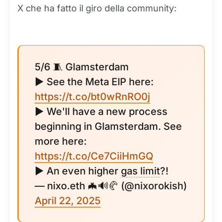
X che ha fatto il giro della community:
5/6 🧵 Glamsterdam
▶️ See the Meta EIP here:
https://t.co/bt0wRnRO0j
▶️ We'll have a new process
beginning in Glamsterdam. See
more here:
https://t.co/Ce7CiiHmGQ
▶️ An even higher
gas limit
?!
— nixo.eth 🦇🔊🥐 (@nixorokish)
April 22, 2025