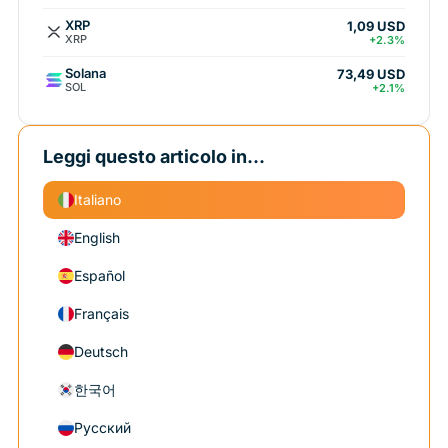
XRP
1,09 USD
XRP
+2.3%
Solana
73,49 USD
SOL
+2.1%
Leggi questo articolo in...
Italiano
English
Español
Français
Deutsch
한국어
Русский