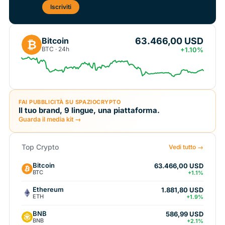
Iscriviti
63.466,00 USD
Bitcoin
₿
BTC · 24h
+1.10%
FAI PUBBLICITÀ SU SPAZIOCRYPTO
Il tuo brand, 9 lingue, una piattaforma.
Guarda il media kit →
Top Crypto
Vedi tutto →
Bitcoin
63.466,00 USD
BTC
+1.1%
Ethereum
1.881,80 USD
ETH
+1.9%
BNB
586,99 USD
BNB
+2.1%