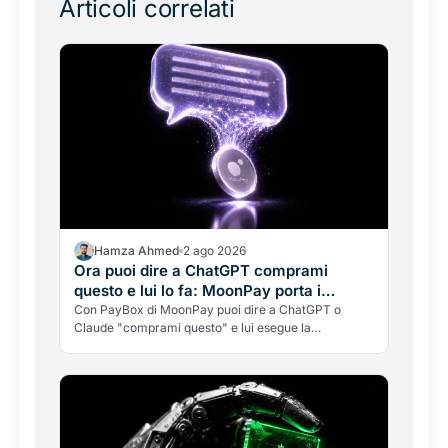
Articoli correlati
Hamza Ahmed
2 ago 2026
Ora puoi dire a ChatGPT comprami
questo e lui lo fa: MoonPay porta i
pagamenti crypto dentro la chat
Con PayBox di MoonPay puoi dire a ChatGPT o
Claude "comprami questo" e lui esegue la
transazione, con soldi veri, senza mai darle le chiavi
del tuo portafoglio. Come funziona, perché OpenAI
aveva fallito, e i rischi da conoscere.