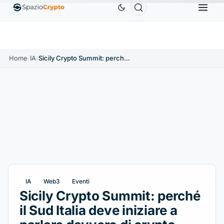
Ethereum
1.880,58 USD
Tether
0,9991 USD
BNB
%
ETH
↑1.90%
USDT
↑0.00%
BNB
Home
/
IA
/
Sicily Crypto Summit: perché il Sud Italia deve iniziare a parlare davvero di crypto, Web3 e AI
IA
Web3
Eventi
Sicily Crypto Summit: perché
il Sud Italia deve iniziare a