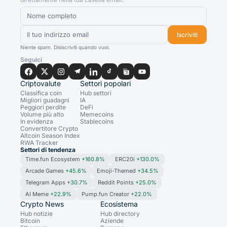
Iscriviti
Niente spam. Disiscriviti quando vuoi.
Seguici
Criptovalute
Settori popolari
Classifica coin
Hub settori
Migliori guadagni
IA
Peggiori perdite
DeFi
Volume più alto
Memecoins
In evidenza
Stablecoins
Convertitore Crypto
Altcoin Season Index
RWA Tracker
Settori di tendenza
Time.fun Ecosystem
+160.8%
ERC20i
+130.0%
Arcade Games
+45.6%
Emoji-Themed
+34.5%
Telegram Apps
+30.7%
Reddit Points
+25.0%
AI Meme
+22.9%
Pump.fun Creator
+22.0%
Crypto News
Ecosistema
Hub notizie
Hub directory
Bitcoin
Aziende