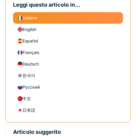
Leggi questo articolo in...
Italiano
English
Español
Français
Deutsch
한국어
Русский
中文
日本語
Articolo suggerito