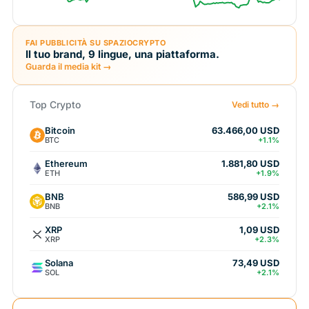
FAI PUBBLICITÀ SU SPAZIOCRYPTO
Il tuo brand, 9 lingue, una piattaforma.
Guarda il media kit →
Top Crypto
Vedi tutto →
Bitcoin
63.466,00 USD
BTC
+1.1%
Ethereum
1.881,80 USD
ETH
+1.9%
BNB
586,99 USD
BNB
+2.1%
XRP
1,09 USD
XRP
+2.3%
Solana
73,49 USD
SOL
+2.1%