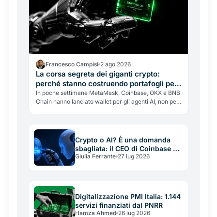
Francesco Campisi
2 ago 2026
La corsa segreta dei giganti crypto:
perché stanno costruendo portafogli per
le AI, non per te
In poche settimane MetaMask, Coinbase, OKX e BNB
Chain hanno lanciato wallet per gli agenti AI, non per
gli umani. Perché i giganti corrono a costruire i binari
di un'economia che ancora non esiste, e quali rischi
nasconde l'entusiasmo.
Crypto o AI? È una domanda
sbagliata: il CEO di Coinbase ha
Giulia Ferrante
27 lug 2026
ragione, ma non è un arbitro
neutrale
Digitalizzazione PMI Italia: 1.144
servizi finanziati dal PNRR
Hamza Ahmed
26 lug 2026