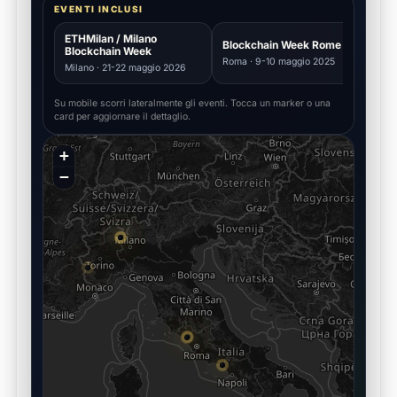
EVENTI INCLUSI
ETHMilan / Milano
Blockchain Week Rome
ctr
Blockchain Week
Roma · 9-10 maggio 2025
Nap
Milano · 21-22 maggio 2026
Su mobile scorri lateralmente gli eventi. Tocca un marker o una
card per aggiornare il dettaglio.
CARICAMENTO MAPPA ITALIA
+
−