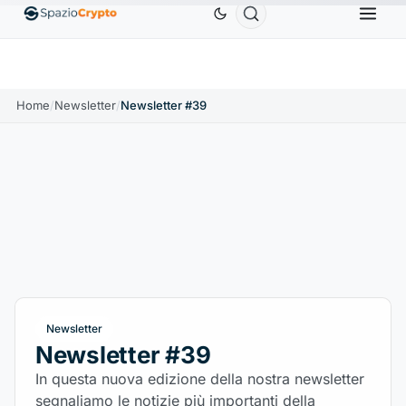
Ethereum
1.880,58 USD
Tether
0,9991 USD
BNB
10%
ETH
↑1.90%
USDT
↑0.00%
B
Home
/
Newsletter
/
Newsletter #39
Newsletter
Newsletter #39
In questa nuova edizione della nostra newsletter
segnaliamo le notizie più importanti della