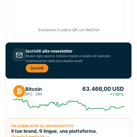
Scansiona il codice QR con WeChat
Iscriviti alla newsletter
Ricevi ogni giorno notizie crypto e analisi di mercato
direttamente nella tua casella email.
Iscriviti
63.466,00 USD
Bitcoin
₿
BTC · 24h
+1.10%
FAI PUBBLICITÀ SU SPAZIOCRYPTO
Il tuo brand, 9 lingue, una piattaforma.
Guarda il media kit →