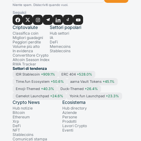
Niente spam. Disiscriviti quando vuoi.
Seguici
Criptovalute
Settori popolari
Classifica coin
Hub settori
Migliori guadagni
IA
Peggiori perdite
DeFi
Volume più alto
Memecoins
In evidenza
Stablecoins
Convertitore Crypto
Altcoin Season Index
RWA Tracker
Settori di tendenza
IDR Stablecoin
+909.1%
ERC 404
+528.0%
Time.fun Ecosystem
+50.6%
aarna Vault Tokens
+45.1%
Emoji-Themed
+40.3%
Duck-Themed
+26.4%
Camelot Launchpad
+24.6%
Yoink.fun Launchpad
+23.3%
Crypto News
Ecosistema
Hub notizie
Hub directory
Bitcoin
Aziende
Ethereum
Persone
Xrp
Prodotti
DeFi
Lavori Crypto
NFT
Eventi
Stablecoins
Comunicati stampa