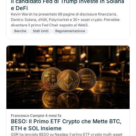
Il candidato Fed di Trump investe in Solana
e DeFi
Kevin Warsh ha presentato 69 pagine di disclosure finanziaria.
Dentro: Solana, dYdX, Polymarket e 30+ asset crypto. Potrebbe
diventare il primo Fed Chair esposto al Web3.
Banche
Stati Uniti
Regolamentazione
Francesco Campisi
·
4 mesi fa
BESO: Il Primo ETF Crypto che Mette BTC,
ETH e SOL Insieme
GSR ha lanciato BESO su Nasdaq: il primo ETF crypto multi-asset