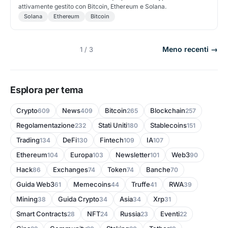
attivamente gestito con Bitcoin, Ethereum e Solana.
Solana
Ethereum
Bitcoin
Meno recenti →
1 / 3
Esplora per tema
Crypto
News
Bitcoin
Blockchain
609
409
265
257
Regolamentazione
Stati Uniti
Stablecoins
232
180
151
Trading
DeFi
Fintech
IA
134
130
109
107
Ethereum
Europa
Newsletter
Web3
104
103
101
90
Hack
Exchanges
Token
Banche
86
74
74
70
Guida Web3
Memecoins
Truffe
RWA
61
44
41
39
Mining
Guida Crypto
Asia
Xrp
38
34
34
31
Smart Contracts
NFT
Russia
Eventi
28
24
23
22