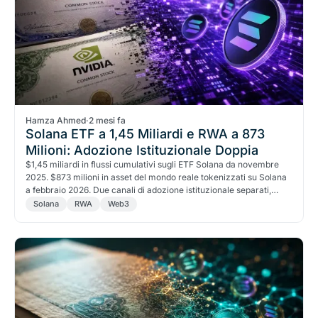
Hamza Ahmed
·
2 mesi fa
Solana ETF a 1,45 Miliardi e RWA a 873
Milioni: Adozione Istituzionale Doppia
$1,45 miliardi in flussi cumulativi sugli ETF Solana da novembre
2025. $873 milioni in asset del mondo reale tokenizzati su Solana
a febbraio 2026. Due canali di adozione istituzionale separati,
convergenti sulla stessa blockchain.
Solana
RWA
Web3