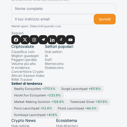
Iscriviti
Niente spam. Disiscriviti quando vuoi.
Seguici
Criptovalute
Settori popolari
Classifica coin
Hub settori
Migliori guadagni
IA
Peggiori perdite
DeFi
Volume più alto
Memecoins
In evidenza
Stablecoins
Convertitore Crypto
Altcoin Season Index
RWA Tracker
Settori di tendenza
Reality Ecosystem
+1717.5%
Surge Launchpad
+917.6%
Hookr.fun Ecosystem
+233.9%
Market-Making Solution
+128.9%
Tokenized Silver
+107.9%
Pons Launchpad
+52.6%
Pools Launchpad
+44.3%
Kumbaya Launchpad
+41.6%
Crypto News
Ecosistema
Hub notizie
Hub directory