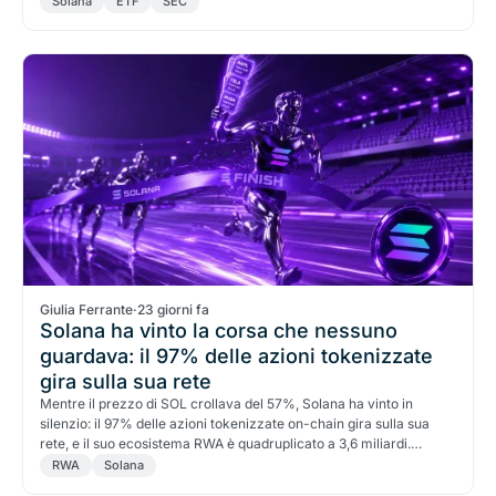
Solana
ETF
SEC
Giulia Ferrante
·
23 giorni fa
Solana ha vinto la corsa che nessuno
guardava: il 97% delle azioni tokenizzate
gira sulla sua rete
Mentre il prezzo di SOL crollava del 57%, Solana ha vinto in
silenzio: il 97% delle azioni tokenizzate on-chain gira sulla sua
rete, e il suo ecosistema RWA è quadruplicato a 3,6 miliardi.
Perché, e i limiti.
RWA
Solana