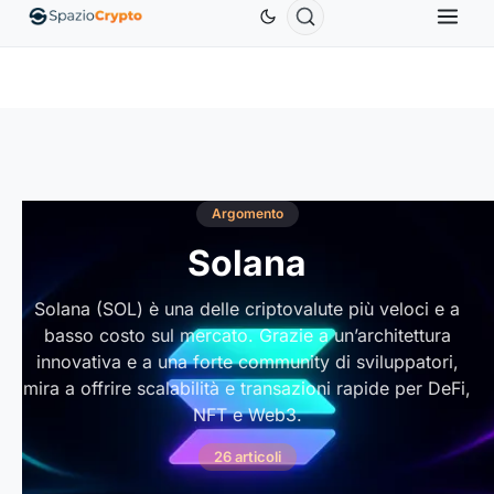
Ethereum
1.880,58 USD
Tether
0,9991 USD
BNB
ETH
↑1.90%
USDT
↑0.00%
BNB
Argomento
Solana
Solana (SOL) è una delle criptovalute più veloci e a
basso costo sul mercato. Grazie a un’architettura
innovativa e a una forte community di sviluppatori,
mira a offrire scalabilità e transazioni rapide per DeFi,
NFT e Web3.
26 articoli