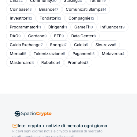
Cina
Community
Staking
Tether
22
20
20
19
Coinbase
Binance
Comunicati Stampa
18
17
14
Investitori
Fondatori
Compagnie
12
12
12
Programmatori
Dirigenti
GameFi
Influencers
11
11
10
9
DAO
Cardano
ETF
Data Center
9
9
9
8
Guida Exchange
Energia
Calcio
Sicurezza
7
7
5
5
Mercati
Tokenizzazione
Pagamenti
Metaverso
5
5
5
4
Mastercard
Robotica
Promoted
4
4
3
Intel crypto + notizie di mercato ogni giorno
Ricevi ogni giorno notizie crypto e analisi di mercato
direttamente nella tua casella email.