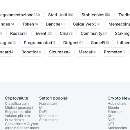
egolamentazione
Stati Uniti
Stablecoins
Tradi
230
180
150
anges
Token
Banche
Guida Web3
Memecoin
74
74
70
61
Russia
Eventi
Cina
Community
Staking
4
23
22
22
20
agnie
Programmatori
Dirigenti
GameFi
Influe
12
11
11
10
rcard
Robotica
Sicurezza
Mercati
Promoted
4
4
4
4
3
Criptovalute
Settori popolari
Crypto Ne
Classifica coin
Hub settori
Hub notizie
Migliori guadagni
IA
Bitcoin
Peggiori perdite
DeFi
Ethereum
Volume più alto
Memecoins
Xrp
In evidenza
Stablecoins
DeFi
Convertitore Crypto
NFT
Altcoin Season Index
Stablecoins