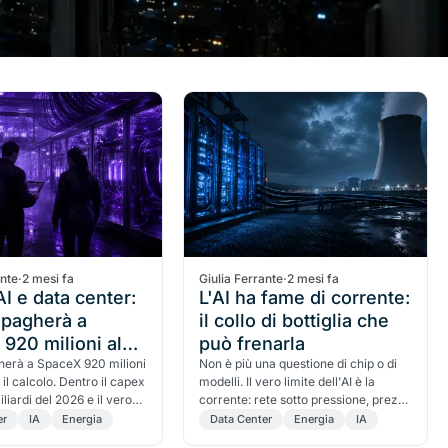
ante
·
2 mesi fa
Giulia Ferrante
·
2 mesi fa
I e data center:
L'AI ha fame di corrente:
 pagherà a
il collo di bottiglia che
920 milioni al
può frenarla
r il calcolo
herà a SpaceX 920 milioni
Non è più una questione di chip o di
il calcolo. Dentro il capex
modelli. Il vero limite dell'AI è la
liardi del 2026 e il vero
corrente: rete sotto pressione, prezzi
iglia: l'energia.
in salita, Europa che perde terreno.
er
IA
Energia
Data Center
Energia
IA
Ecco i numeri.