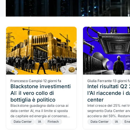
Francesco Campisi
·
12 giorni fa
Giulia Ferrante
·
13 giorni f
Blackstone investimenti
Intel risultati Q2
AI: il vero collo di
l’AI riaccende i d
bottiglia è politico
center
Blackstone guadagna dalla corsa ai
Intel cresce del 25% nel tr
data center AI, ma il limite si sposta
segmento Data Center an
da capitale ed energia al consenso
accelera del 59%. Restano
delle comunità e ai permessi.
contabili e una sfida produ
Data Center
IA
Fintech
Data Center
IA
Ene
enorme.