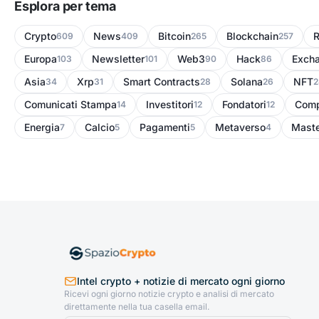
Esplora per tema
Crypto
News
Bitcoin
Blockchain
R
609
409
265
257
Europa
Newsletter
Web3
Hack
Exch
103
101
90
86
Asia
Xrp
Smart Contracts
Solana
NFT
34
31
28
26
2
Comunicati Stampa
Investitori
Fondatori
Comp
14
12
12
Energia
Calcio
Pagamenti
Metaverso
Maste
7
5
5
4
Intel crypto + notizie di mercato ogni giorno
Ricevi ogni giorno notizie crypto e analisi di mercato
direttamente nella tua casella email.