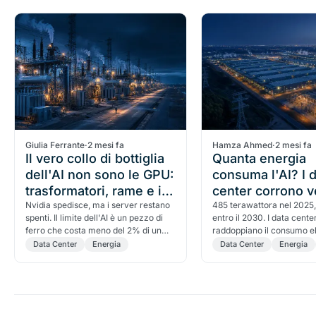
Giulia Ferrante
·
2 mesi fa
Hamza Ahmed
·
2 mesi fa
Il vero collo di bottiglia
Quanta energia
dell'AI non sono le GPU:
consuma l'AI? I 
trasformatori, rame e il
center corrono v
monopolio cinese
Nvidia spedisce, ma i server restano
950 TWh
485 terawattora nel 2025,
spenti. Il limite dell'AI è un pezzo di
entro il 2030. I data cente
ferro che costa meno del 2% di un
raddoppiano il consumo ele
campus e si aspetta cinque anni.
cinque anni e l'AI è il moto
Data Center
Energia
Data Center
Energia
IEA, la corsa al nucleare, 
si riconvertono e la doma
chi controlla la potenza.