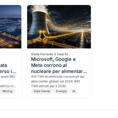
miner. Il mispricing è la storia.
Giulia Ferrante
·
2 mesi fa
Microsoft, Google e
data
Meta corrono al
erso i
nucleare per alimentare
 quasi 950
l'AI. Il dato che spiega
415 TWh di elettricità consumati dai
r
data center globali nel 2024. 945
l'urgenza
ttrico in
TWh stimati per il 2030.
re. Le cifre
Mining
Data Center
Energia
IA
i miner che
nda vera: