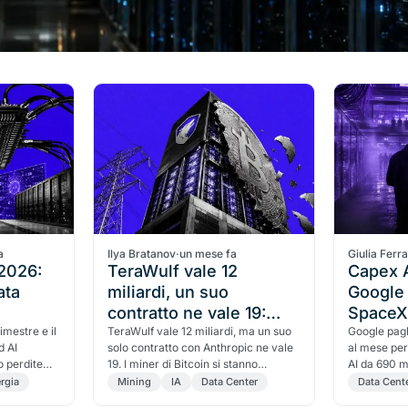
a
Ilya Bratanov
·
un mese fa
Giulia Ferr
 2026:
TeraWulf vale 12
Capex A
ata
miliardi, un suo
Google
contratto ne vale 19:
SpaceX 
imestre e il
come i miner di Bitcoin
TeraWulf vale 12 miliardi, ma un suo
mese pe
Google pag
d AI
solo contratto con Anthropic ne vale
al mese per 
sono diventati i padroni
 perdite
19. I miner di Bitcoin si stanno
AI da 690 mi
dell'energia per l'AI
ttiva
trasformando in data center per l'AI,
collo di bott
rgia
Mining
IA
Data Center
Data Cent
e il mercato li prezza ancora come