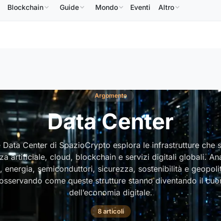
Blockchain
Guide
Mondo
Eventi
Altro
BNB
586,64 USD
USDC
0,9995 USD
XRP
1,09 USD
BNB
↑2.10%
USDC
↑0.00%
XRP
Argomento
Data Center
 Data Center di SpazioCrypto esplora le infrastrutture che
nza artificiale, cloud, blockchain e servizi digitali globali. A
, energia, semiconduttori, sicurezza, sostenibilità e geopoli
 osservando come queste strutture stanno diventando il cuor
dell’economia digitale.
8 articoli