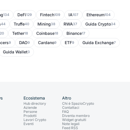
ng
DeFi
Fintech
IA
Ethereum
134
129
109
107
104
s
Truffe
Mining
RWA
Guida Crypto
44
40
38
37
34
Tether
Coinbase
Binance
20
18
18
17
ncers
DAO
Cardano
ETF
Guida Exchange
9
9
9
9
7
Guida Wallet
3
ws
Ecosistema
Altro
Hub directory
Chi è SpazioCrypto
Aziende
Contattaci
Persone
FAQ
Prodotti
Diventa membro
Lavori Crypto
Widget gratuiti
Eventi
Note legali
Feed RSS