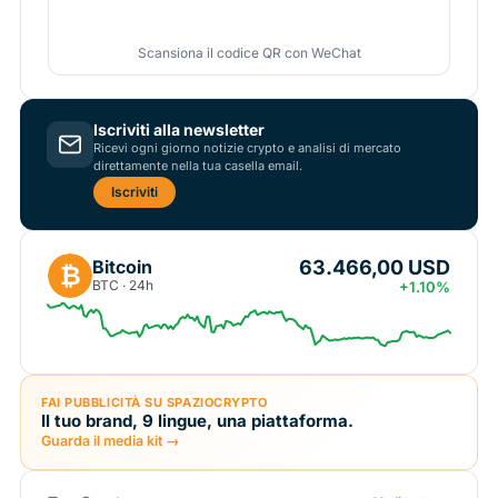
Scansiona il codice QR con WeChat
Iscriviti alla newsletter
Ricevi ogni giorno notizie crypto e analisi di mercato
direttamente nella tua casella email.
Iscriviti
63.466,00 USD
Bitcoin
₿
BTC · 24h
+1.10%
FAI PUBBLICITÀ SU SPAZIOCRYPTO
Il tuo brand, 9 lingue, una piattaforma.
Guarda il media kit →