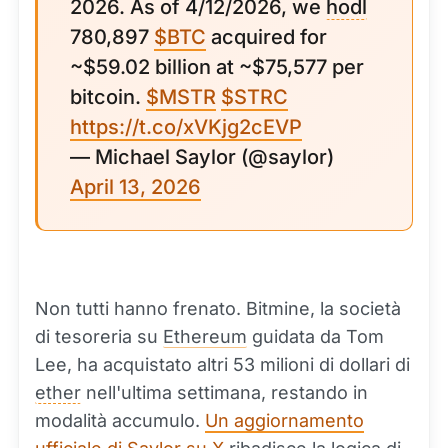
2026. As of 4/12/2026, we
hodl
780,897
$BTC
acquired for
~$59.02 billion at ~$75,577 per
bitcoin.
$MSTR
$STRC
https://t.co/xVKjg2cEVP
— Michael Saylor (@saylor)
April 13, 2026
Non tutti hanno frenato. Bitmine, la società
di tesoreria su
Ethereum
guidata da Tom
Lee, ha acquistato altri 53 milioni di dollari di
ether
nell'ultima settimana, restando in
modalità accumulo.
Un aggiornamento