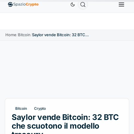
Ethereum
1.880,58 USD
Tether
0,9991 USD
BNB
%
ETH
↑1.90%
USDT
↑0.00%
BN
Home
/
Bitcoin
/
Saylor vende Bitcoin: 32 BTC che scuotono il modello treasury
Bitcoin
Crypto
Saylor vende Bitcoin: 32 BTC
che scuotono il modello