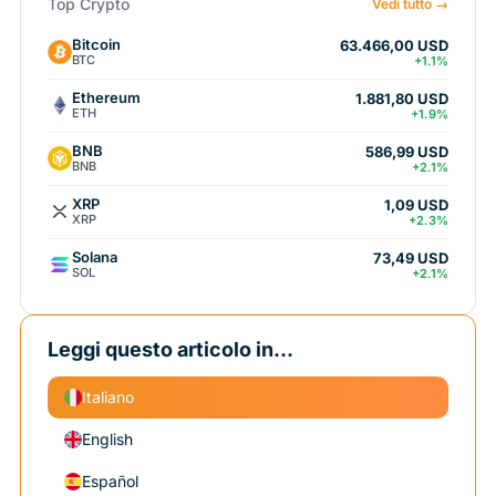
Top Crypto
Vedi tutto →
Bitcoin
63.466,00 USD
BTC
+1.1%
Ethereum
1.881,80 USD
ETH
+1.9%
BNB
586,99 USD
BNB
+2.1%
XRP
1,09 USD
XRP
+2.3%
Solana
73,49 USD
SOL
+2.1%
Leggi questo articolo in...
Italiano
English
Español