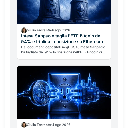
Giulia Ferrante
6 ago 2026
Intesa Sanpaolo taglia l'ETF Bitcoin del
94% e triplica la posizione su Ethereum
Dai documenti depositati negli USA, Intesa Sanpaolo
ha tagliato del 94% la posizione nell'ETF Bitcoin di
BlackRock e triplicato quella su Ethereum. Ma non è
"addio Bitcoin": è una banca italiana che gestisce le
crypto come tattica di portafoglio.
Giulia Ferrante
4 ago 2026