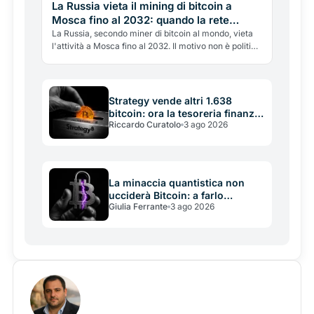
La Russia vieta il mining di bitcoin a
Mosca fino al 2032: quando la rete
elettrica batte le crypto
La Russia, secondo miner di bitcoin al mondo, vieta
l'attività a Mosca fino al 2032. Il motivo non è politico
ma energetico: la rete elettrica non regge. Cosa
significa per l'hashrate globale e la battaglia tra
crypto ed energia.
Strategy vende altri 1.638
bitcoin: ora la tesoreria finanzia
Riccardo Curatolo
3 ago 2026
se stessa
La minaccia quantistica non
ucciderà Bitcoin: a farlo
Giulia Ferrante
3 ago 2026
potrebbe essere la sua
incapacità di decidere in tempo