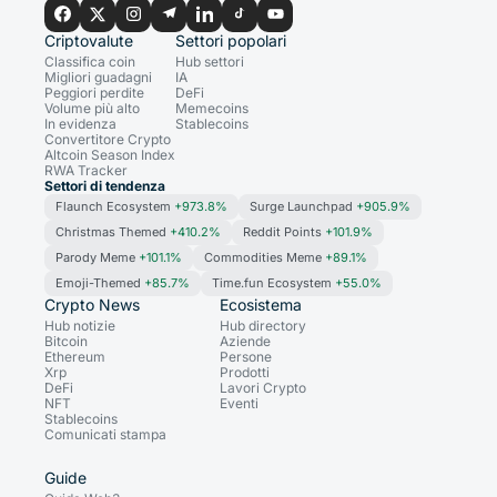
Criptovalute
Settori popolari
Classifica coin
Hub settori
Migliori guadagni
IA
Peggiori perdite
DeFi
Volume più alto
Memecoins
In evidenza
Stablecoins
Convertitore Crypto
Altcoin Season Index
RWA Tracker
Settori di tendenza
Flaunch Ecosystem
+973.8%
Surge Launchpad
+905.9%
Christmas Themed
+410.2%
Reddit Points
+101.9%
Parody Meme
+101.1%
Commodities Meme
+89.1%
Emoji-Themed
+85.7%
Time.fun Ecosystem
+55.0%
Crypto News
Ecosistema
Hub notizie
Hub directory
Bitcoin
Aziende
Ethereum
Persone
Xrp
Prodotti
DeFi
Lavori Crypto
NFT
Eventi
Stablecoins
Comunicati stampa
Guide