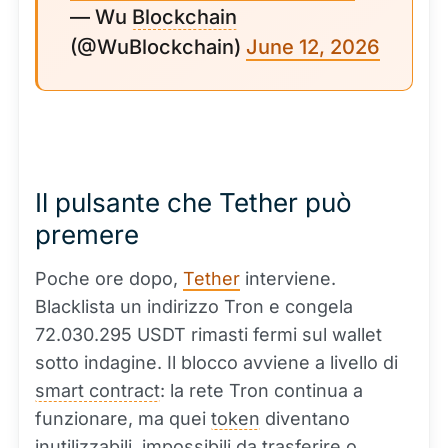
— Wu
Blockchain
(@WuBlockchain)
June 12, 2026
Il pulsante che Tether può
premere
Poche ore dopo,
Tether
interviene.
Blacklista un indirizzo Tron e congela
72.030.295 USDT rimasti fermi sul wallet
sotto indagine. Il blocco avviene a livello di
smart contract
: la rete Tron continua a
funzionare, ma quei
token
diventano
inutilizzabili, impossibili da trasferire o