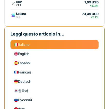
XRP
1,09 USD
XRP
+2.3%
Solana
73,49 USD
SOL
+2.1%
Leggi questo articolo in...
Italiano
English
Español
Français
Deutsch
한국어
Русский