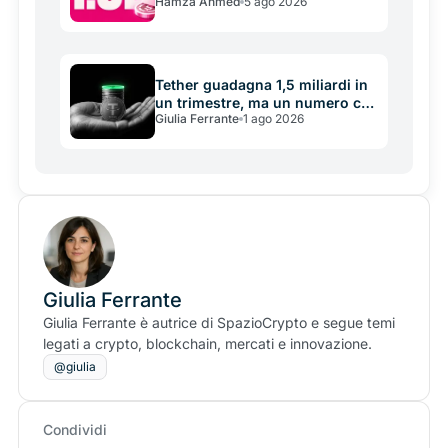
Hamza Ahmed
5 ago 2026
acquisizione da 1,8 miliardi che
cambia i pagamenti
Tether guadagna 1,5 miliardi in
un trimestre, ma un numero che
Giulia Ferrante
1 ago 2026
nessuno guarda si è dimezzato
Giulia Ferrante
Giulia Ferrante è autrice di SpazioCrypto e segue temi
legati a crypto, blockchain, mercati e innovazione.
@giulia
Condividi