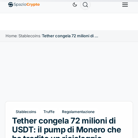
Ethereum
1.880,58 USD
Tether
0,9991 USD
BN
1.10%
ETH
↑1.90%
USDT
↑0.00%
Home
/
Stablecoins
/
Tether congela 72 milioni di USDT: il pump di Monero che ha tradito un riciclaggio
Stablecoins
Truffe
Regolamentazione
Tether congela 72 milioni di
USDT: il pump di Monero che