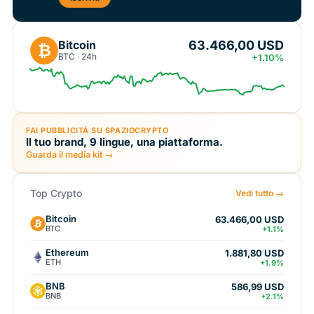
63.466,00 USD
Bitcoin
₿
BTC · 24h
+1.10%
FAI PUBBLICITÀ SU SPAZIOCRYPTO
Il tuo brand, 9 lingue, una piattaforma.
Guarda il media kit →
Top Crypto
Vedi tutto →
Bitcoin
63.466,00 USD
BTC
+1.1%
Ethereum
1.881,80 USD
ETH
+1.9%
BNB
586,99 USD
BNB
+2.1%