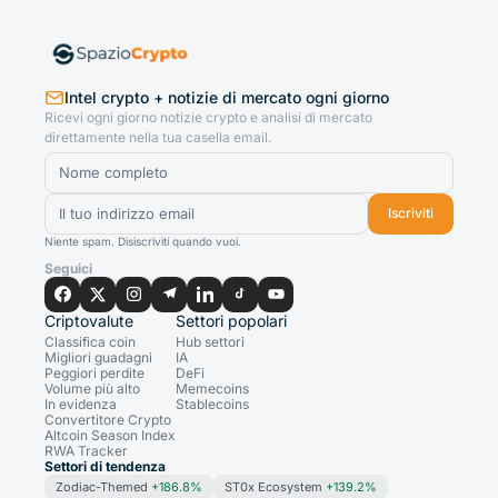
Intel crypto + notizie di mercato ogni giorno
Ricevi ogni giorno notizie crypto e analisi di mercato
direttamente nella tua casella email.
Iscriviti
Niente spam. Disiscriviti quando vuoi.
Seguici
Criptovalute
Settori popolari
Classifica coin
Hub settori
Migliori guadagni
IA
Peggiori perdite
DeFi
Volume più alto
Memecoins
In evidenza
Stablecoins
Convertitore Crypto
Altcoin Season Index
RWA Tracker
Settori di tendenza
Zodiac-Themed
+186.8%
ST0x Ecosystem
+139.2%