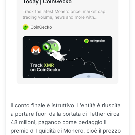
Today | CoinGecko
Track the latest Monero price, market cap,
trading volume, news and more with
CoinGecko’s live XMR/USD price chart and
CoinGecko
popular cryptocurrency price tracker.
Il conto finale è istruttivo. L'entità è riuscita
a portare fuori dalla portata di Tether circa
48 milioni, pagando come pedaggio il
premio di liquidità di Monero, cioè il prezzo