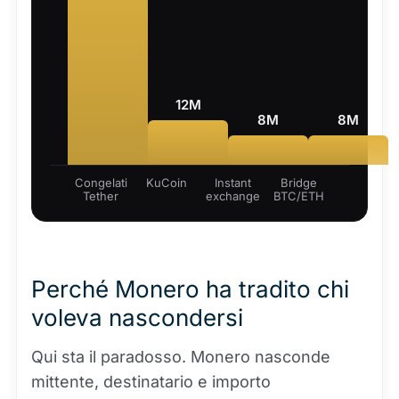
12M
8M
8M
Congelati
KuCoin
Instant
Bridge
Tether
exchange
BTC/ETH
Perché Monero ha tradito chi
voleva nascondersi
Qui sta il paradosso. Monero nasconde
mittente, destinatario e importo