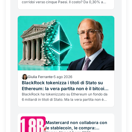
corridoi verso cinque Paesi. Il costo? Da 0,30% a
quasi il 9%. Ma la blockchain pesa solo lo 0,4%: il
vero costo è l'"ultimo miglio", cioè tutto ciò che sta
prima e dopo.
Giulia Ferrante
5 ago 2026
BlackRock tokenizza i titoli di Stato su
Ethereum: la vera partita non è il bitcoin,
sono le stablecoin
BlackRock ha tokenizzato su Ethereum un fondo da
6 miliardi in titoli di Stato. Ma la vera partita non è
scommettere sul bitcoin: è diventare il fornitore delle
riserve delle stablecoin, il business che tutti i giganti
si contendono.
Mastercard non collabora con
le stablecoin, le compra: