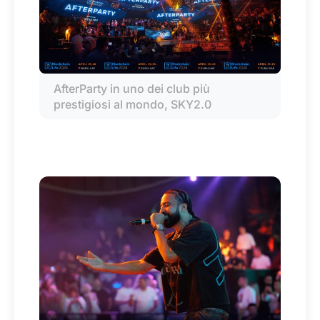
AfterParty in uno dei club più 
prestigiosi al mondo, SKY2.0