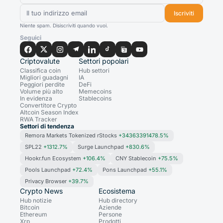
Iscriviti
Niente spam. Disiscriviti quando vuoi.
Seguici
Criptovalute
Settori popolari
Classifica coin
Hub settori
Migliori guadagni
IA
Peggiori perdite
DeFi
Volume più alto
Memecoins
In evidenza
Stablecoins
Convertitore Crypto
Altcoin Season Index
RWA Tracker
Settori di tendenza
Remora Markets Tokenized rStocks
+34363391478.5%
SPL22
+1312.7%
Surge Launchpad
+830.6%
Hookr.fun Ecosystem
+106.4%
CNY Stablecoin
+75.5%
Pools Launchpad
+72.4%
Pons Launchpad
+55.1%
Privacy Browser
+39.7%
Crypto News
Ecosistema
Hub notizie
Hub directory
Bitcoin
Aziende
Ethereum
Persone
Xrp
Prodotti