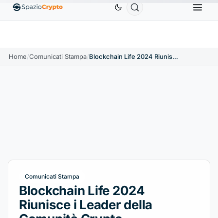
Ethereum
1.880,58 USD
Tether
0,9991 USD
BNB
58
ETH
↑1.90%
USDT
↑0.00%
BNB
Home
/
Comunicati Stampa
/
Blockchain Life 2024 Riunisce i Leader della Comunità Crypto
Comunicati Stampa
Blockchain Life 2024
Riunisce i Leader della