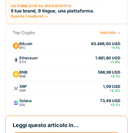
FAI PUBBLICITÀ SU SPAZIOCRYPTO
Il tuo brand, 9 lingue, una piattaforma.
Guarda il media kit →
Top Crypto
Vedi tutto →
Bitcoin
63.466,00 USD
BTC
+1.1%
Ethereum
1.881,80 USD
ETH
+1.9%
BNB
586,99 USD
BNB
+2.1%
XRP
1,09 USD
XRP
+2.3%
Solana
73,49 USD
SOL
+2.1%
Leggi questo articolo in...