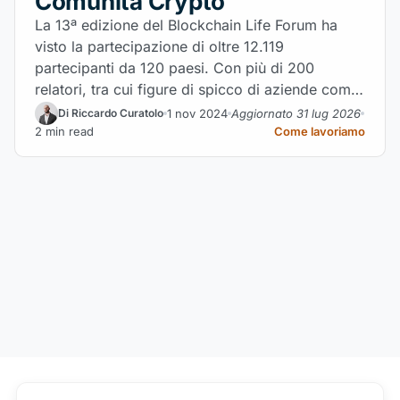
Comunità Crypto
La 13ª edizione del Blockchain Life Forum ha
visto la partecipazione di oltre 12.119
partecipanti da 120 paesi. Con più di 200
relatori, tra cui figure di spicco di aziende come
Binance e OKX, l'evento ha presentato 125 stand
1 nov 2024
Aggiornato 31 lug 2026
Di Riccardo Curatolo
delle principali aziende crypto.
2 min read
Come lavoriamo