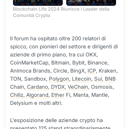
Blockchain Life 2024 Riunisce i Leader della 
Comunità Crypto
Il forum ha ospitato oltre 200 relatori di
spicco, con pionieri del settore e dirigenti di
aziende di primo piano, tra cui OKX,
CoinMarketCap, Bitmain, Bybit, Binance,
Animoca Brands, Circle, BingX,
ICP
, Kraken,
TON, Sandbox,
Polygon
,
Litecoin
,
Sui
,
BNB
Chain,
Cardano
,
DYDX
,
VeChain
, Osmosis,
Chiliz
,
Algorand
,
Ether
Fi, Manta, Mantle,
Delysium e molti altri.
L'esposizione delle aziende crypto ha
presentato 125 stand straordinariamente