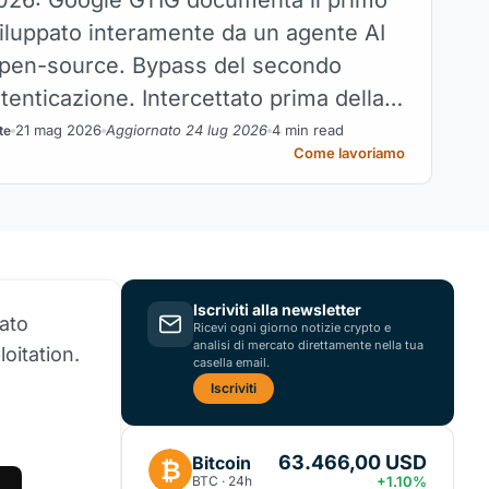
iluppato interamente da un agente AI
open-source. Bypass del secondo
utenticazione. Intercettato prima della
e. Il confine tra sicurezza AI offensiva
21 mag 2026
Aggiornato 24 lug 2026
4 min read
te
Come lavoriamo
si è appena spostato.
Iscriviti alla newsletter
pato
Ricevi ogni giorno notizie crypto e
analisi di mercato direttamente nella tua
oitation.
casella email.
Iscriviti
63.466,00 USD
Bitcoin
₿
BTC · 24h
+1.10%