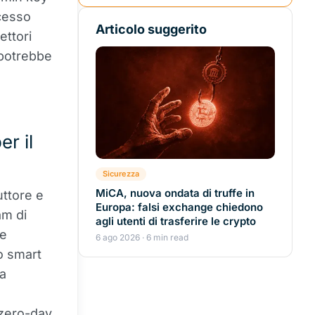
cesso
Articolo suggerito
vettori
 potrebbe
r il
Sicurezza
MiCA, nuova ondata di truffe in
uttore e
Europa: falsi exchange chiedono
am di
agli utenti di trasferire le crypto
se
6 ago 2026 · 6 min read
to smart
a
 zero-day