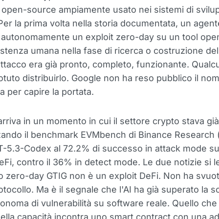
open-source ampiamente usato nei sistemi di svilu
Per la prima volta nella storia documentata, un agent
 autonomamente un exploit zero-day su un tool ope
stenza umana nella fase di ricerca o costruzione del 
attacco era già pronto, completo, funzionante. Qualc
tuto distribuirlo. Google non ha reso pubblico il nom
 per capire la portata.
arriva in un momento in cui il settore crypto stava già
zando il benchmark EVMbench di Binance Research (
-5.3-Codex al 72.2% di successo in attack mode su
eFi, contro il 36% in detect mode. Le due notizie si 
o zero-day GTIG non è un exploit DeFi. Non ha svuo
ocollo. Ma è il segnale che l'AI ha già superato la so
tonoma di vulnerabilità su software reale. Quello ch
lla capacità incontra uno smart contract con una a