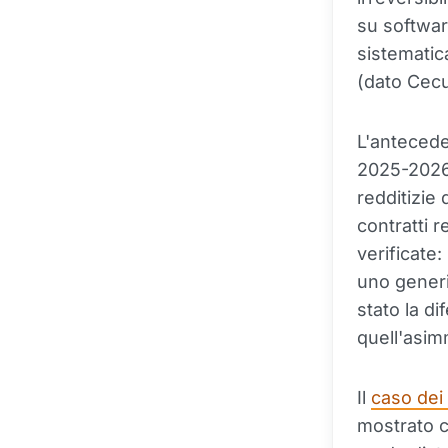
su softwar
sistematica
(dato Cecu
L'antecede
2025-2026 
redditizie 
contratti r
verificate:
uno generi
stato la d
quell'asim
Il
caso dei
mostrato c