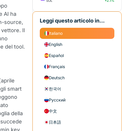
SOL
+2.1%
ppo
e AI ha
Leggi questo articolo in...
n-source,
vettore. Il
Italiano
uno
English
e del tool.
Español
Français
Deutsch
aprile
gli smart
한국어
leggono
Русский
tato
中文
glia della
e succede
日本語
dmin key