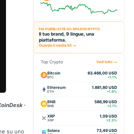
FAI PUBBLICITÀ SU SPAZIOCRYPTO
Il tuo brand, 9 lingue, una
piattaforma.
Guarda il media kit →
Top Crypto
Vedi tutto →
Bitcoin
63.466,00 USD
BTC
+1.1%
Ethereum
1.881,80 USD
ETH
+1.9%
BNB
586,99 USD
oinDesk ·
BNB
+2.1%
XRP
1,09 USD
XRP
+2.3%
Solana
73,49 USD
one su uno