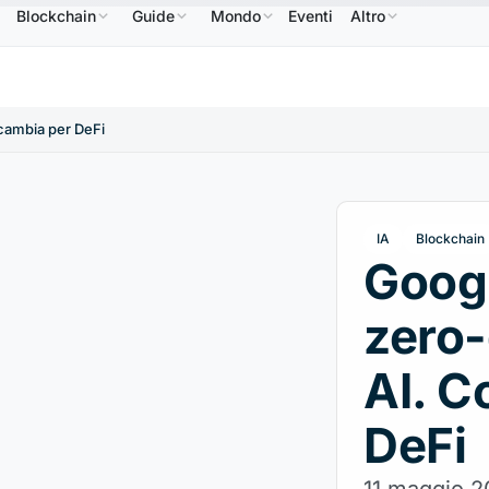
Blockchain
Guide
Mondo
Eventi
Altro
BNB
586,64 USD
USDC
0,9995 USD
XRP
1,09 USD
BNB
↑2.10%
USDC
↑0.00%
XRP
 cambia per DeFi
IA
Blockchain
Googl
zero-
AI. C
DeFi
11 maggio 2