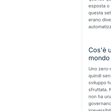
esposta o
questa se
erano dive
automatizz
Cos'è u
mondo 
Uno zero-d
quindi senz
sviluppo h
sfruttata.
non ha un
governance
irreversib