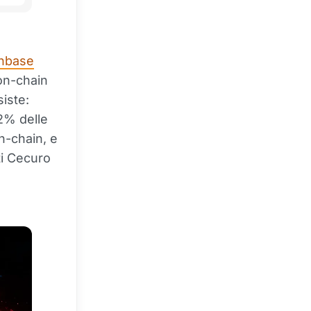
inbase
on-chain
iste:
92% delle
on-chain, e
ti Cecuro