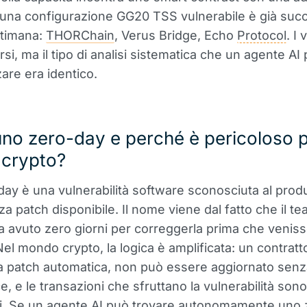
 una configurazione GG20 TSS vulnerabile è già suc
ttimana:
THORChain
, Verus Bridge, Echo
Protocol
. I 
rsi, ma il tipo di analisi sistematica che un agente AI
are era identico.
no zero-day e perché è pericoloso pe
crypto?
ay è una vulnerabilità software sconosciuta al prod
a patch disponibile. Il nome viene dal fatto che il te
a avuto zero giorni per correggerla prima che venis
 Nel mondo crypto, la logica è amplificata: un contrat
a patch automatica, non può essere aggiornato senz
, e le transazioni che sfruttano la vulnerabilità sono
ili. Se un agente AI può trovare autonomamente uno