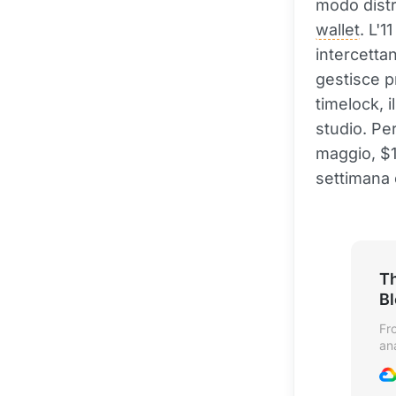
modo distr
wallet
. L'1
intercettan
gestisce p
timelock, 
studio. Pe
maggio, $10
settimana 
Th
B
Fr
an
se