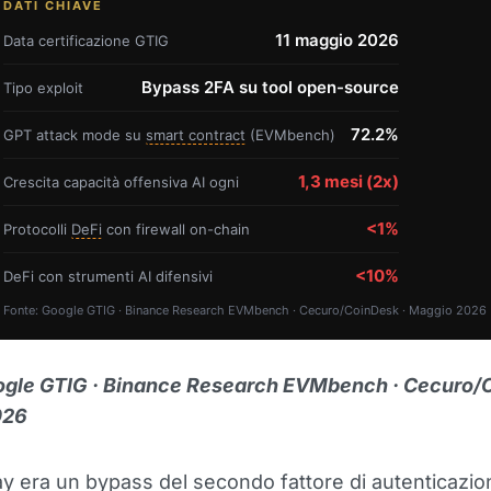
DATI CHIAVE
11 maggio 2026
Data certificazione GTIG
Bypass 2FA su tool open-source
Tipo exploit
72.2%
GPT attack mode su
smart contract
(EVMbench)
1,3 mesi (2x)
Crescita capacità offensiva AI ogni
<1%
Protocolli
DeFi
con firewall on-chain
<10%
DeFi con strumenti AI difensivi
Fonte: Google GTIG · Binance Research EVMbench · Cecuro/CoinDesk · Maggio 2026
ogle GTIG · Binance Research EVMbench · Cecuro/C
026
y era un bypass del secondo fattore di autenticazi