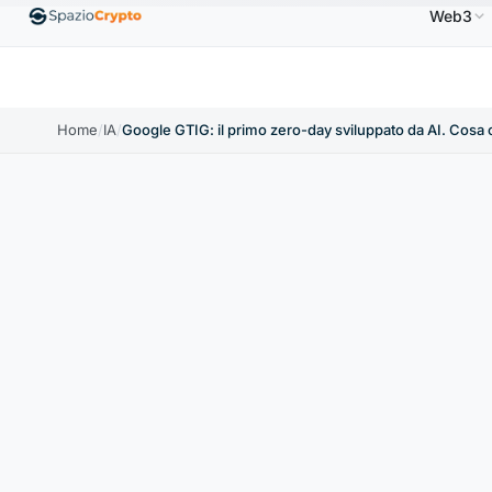
Web3
SD
Ethereum
1.880,58 USD
Tether
0,9991 USD
↑1.10%
ETH
↑1.90%
USDT
↑0.00%
Home
/
IA
/
Google GTIG: il primo zero-day sviluppato da AI. Cosa