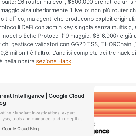
ibuito: 26 router malevoli, $500.000 drenati da un s
1 maggio alza ulteriormente il livello: non più router c
o traffico, ma agenti che producono exploit originali.
rotocolli DeFi con admin key singola senza multisig,
il modello Echo Protocol (19 maggio, $816.000) è già
r chi gestisce validatori con GG20 TSS, THORChain (
,8 milioni) è l'altro. L'analisi completa dei tre hack d
è nella nostra
sezione Hack
.
reat Intelligence | Google Cloud
log
ontline Mandiant investigations, expert
alysis, tools and guidance, and in-depth
curity research.
Google Cloud Blog