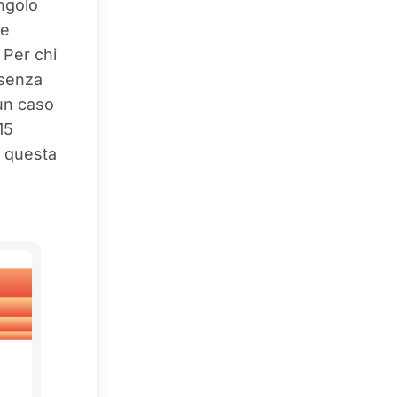
ingolo
he
 Per chi
 senza
 un caso
15
i questa