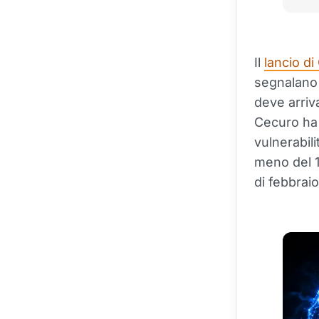
Il
lancio di
segnalano 
deve arriv
Cecuro ha 
vulnerabil
meno del 1
di febbrai