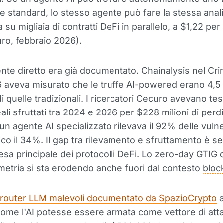
e standard, lo stesso agente può fare la stessa anali
 su migliaia di contratti DeFi in parallelo, a $1,22 per
ro, febbraio 2026).
nte diretto era già documentato. Chainalysis nel Cr
aveva misurato che le truffe AI-powered erano 4,5 
di quelle tradizionali. I ricercatori Cecuro avevano te
eali sfruttati tra 2024 e 2026 per $228 milioni di perd
 un agente AI specializzato rilevava il 92% delle vulner
co il 34%. Il gap tra rilevamento e sfruttamento è 
ifesa principale dei protocolli DeFi. Lo zero-day GTIG 
metria si sta erodendo anche fuori dal contesto
bloc
 router LLM malevoli documentato da SpazioCrypto
a
ome l'AI potesse essere armata come vettore di atta