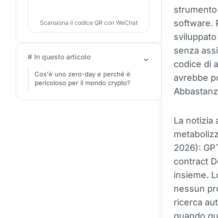
strumento 
software. 
Scansiona il codice QR con WeChat
sviluppato
senza assi
# In questo articolo
codice di 
Cos'è uno zero-day e perché è
avrebbe po
pericoloso per il mondo crypto?
Abbastanza
La notizia 
metaboliz
2026): GPT
contract D
insieme. L
nessun prot
ricerca au
quando que