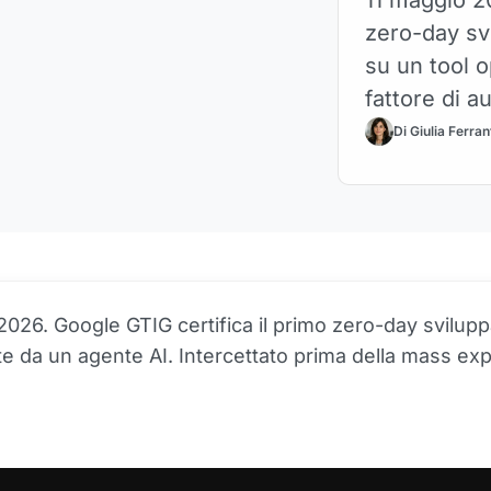
zero-day sv
su un tool 
fattore di a
distribuzion
Di Giulia Ferran
e difensiva 
2026. Google GTIG certifica il primo zero-day svilup
e da un agente AI. Intercettato prima della mass expl