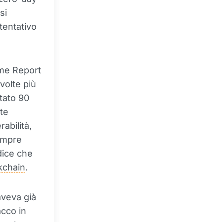
si
 tentativo
ime Report
volte più
stato 90
ite
abilità,
sempre
dice che
kchain
.
veva già
cco in