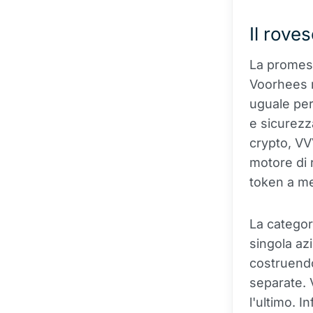
Il roves
La promess
Voorhees r
uguale per
e sicurezza
crypto, VV
motore di r
token a me
La categori
singola azi
costruendo
separate. 
l'ultimo. In