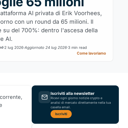
glie 65 milioni
iattaforma AI privata di Erik Voorhees,
orno con un round da 65 milioni. Il
 su del 700%: dentro l'ascesa della
e AI.
2 lug 2026
Aggiornato 24 lug 2026
3 min read
ed
Come lavoriamo
Iscriviti alla newsletter
corrente,
Ricevi ogni giorno notizie crypto e
analisi di mercato direttamente nella tua
e
casella email.
Iscriviti