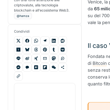
Venice, la
criptovalute, alla tecnologia
da
65 milio
blockchain e all'ecosistema Web3.
su del 700
@hamza
vale la pe
Condividi
Il caso
Fondata ne
di
Bitcoin
d
senza restr
conserva l
quanto filt