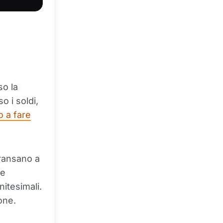
so la
 i soldi,
 a fare
transano a
me
itesimali.
one.