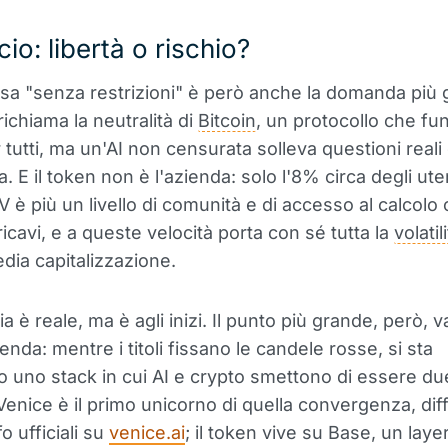
cio: libertà o rischio?
a "senza restrizioni" è però anche la domanda più 
ichiama la neutralità di
Bitcoin
, un protocollo che fu
 tutti, ma un'AI non censurata solleva questioni reali
. E il token non è l'azienda: solo l'8% circa degli ute
V è più un livello di comunità e di accesso al calcolo
icavi, e a queste velocità porta con sé tutta la
volatil
dia capitalizzazione.
a è reale, ma è agli inizi. Il punto più grande, però, va
enda: mentre i titoli fissano le candele rosse, si sta
 uno stack in cui AI e crypto smettono di essere du
Venice è il primo unicorno di quella convergenza, dif
fo ufficiali su
venice.ai
; il token vive su Base, un layer