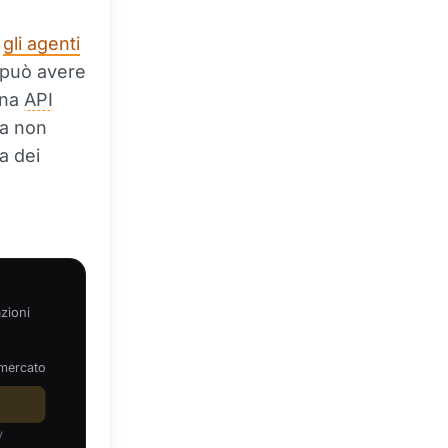
:
gli agenti
 può avere
Una
API
za non
a dei
zioni
 mercato
V