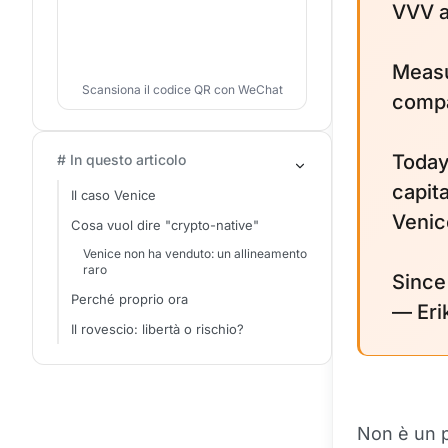
VVV a
Measu
Scansiona il codice QR con WeChat
compa
Today
# In questo articolo
capit
Il caso Venice
Venice
Cosa vuol dire "crypto-native"
Venice non ha venduto: un allineamento
raro
Since
Perché proprio ora
— Eri
Il rovescio: libertà o rischio?
Non è un pr