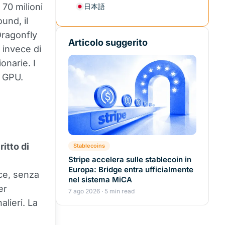
 70 milioni
日本語
ound, il
Dragonfly
Articolo suggerito
: invece di
onarie. I
e GPU.
ritto di
Stablecoins
Stripe accelera sulle stablecoin in
Europa: Bridge entra ufficialmente
ce, senza
nel sistema MiCA
er
7 ago 2026 · 5 min read
lieri. La