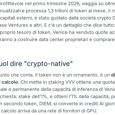
rofittevole nel primo trimestre 2026, viaggia su oltre
nnualizzati e processa 1,3 trilioni di token al mese. Il r
capitali esterni, è stato guidato dalla società crypto 
ase
Ventures e altri. E c'è un dettaglio che dice tutto
 proprio tesoro di token, Venice ha venduto quote azi
iranno a costruire data center proprietari e comprar
ol dire "crypto-native"
 punto che conta. Il token non è un ornamento, è un
di
 calcolo
. Chi mette in
staking
VVV ottiene una quota
ale e permanente della capacità di inferenza di Veni
chiesta: stake dell'1%, e ottieni l'1% della capacità, p
 secondo token, DIEM, si converte in crediti AI giorna
calcolo arriva da una rete di fornitori di GPU.