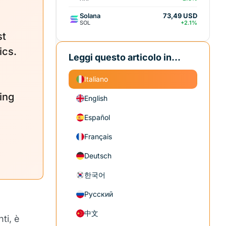
Solana
73,49 USD
SOL
+2.1%
st
ics.
Leggi questo articolo in...
Italiano
uing
English
Español
Français
Deutsch
한국어
Русский
中文
ti, è