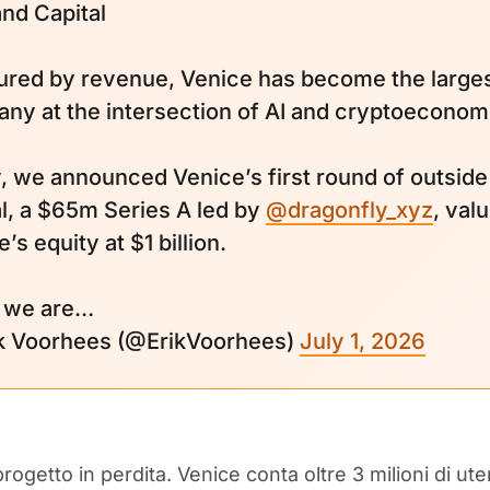
nd Capital
red by revenue, Venice has become the large
ny at the intersection of AI and cryptoeconom
, we announced Venice’s first round of outside
al, a $65m Series A led by
@dragonfly_xyz
, val
’s equity at $1 billion.
 we are…
k Voorhees (@ErikVoorhees)
July 1, 2026
ogetto in perdita. Venice conta oltre 3 milioni di uten