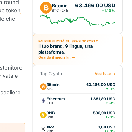
un round
63.466,00 USD
Bitcoin
₿
suo
token
BTC · 24h
+1.10%
le che
FAI PUBBLICITÀ SU SPAZIOCRYPTO
Il tuo brand, 9 lingue, una
piattaforma.
Guarda il media kit →
stenitore
Top Crypto
Vedi tutto →
rivata e
n
Bitcoin
63.466,00 USD
BTC
+1.1%
scegliere
Ethereum
1.881,80 USD
ETH
+1.9%
BNB
586,99 USD
BNB
+2.1%
XRP
1,09 USD
XRP
+2.3%