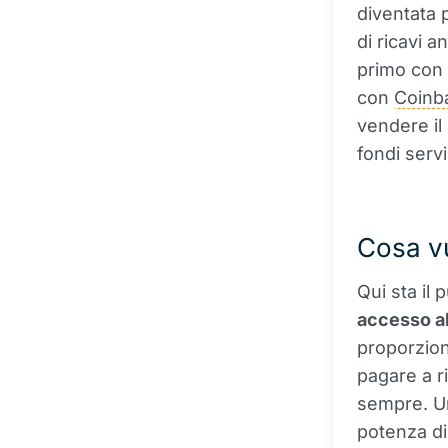
diventata p
di ricavi a
primo con 
con
Coinb
vendere il
fondi serv
Cosa vu
Qui sta il
accesso al
proporzion
pagare a ri
sempre. Un
potenza di 