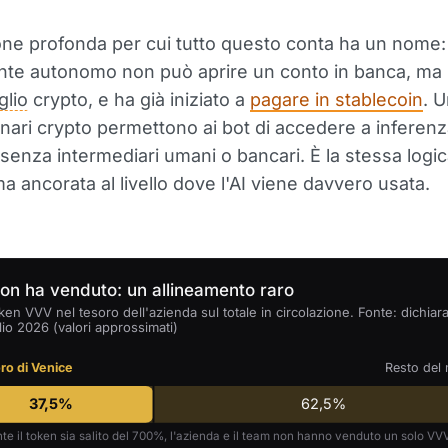
one profonda per cui tutto questo conta ha un nome
nte autonomo non può aprire un conto in banca, ma
glio
crypto, e ha già iniziato a
pagare in stablecoin
. 
inari crypto permettono ai bot di accedere a inferen
senza intermediari umani o bancari. È la stessa logic
ma ancorata al livello dove l'AI viene davvero usata.
on ha venduto: un allineamento raro
ken VVV nel tesoro dell'azienda sul totale in circolazione. Fonte: dichiara
lio 2026 (valori approssimati)
ro di Venice
Resto del
37,5%
62,5%
e il token sia salito del 700%, l'azienda e il team non hanno venduto un solo VV