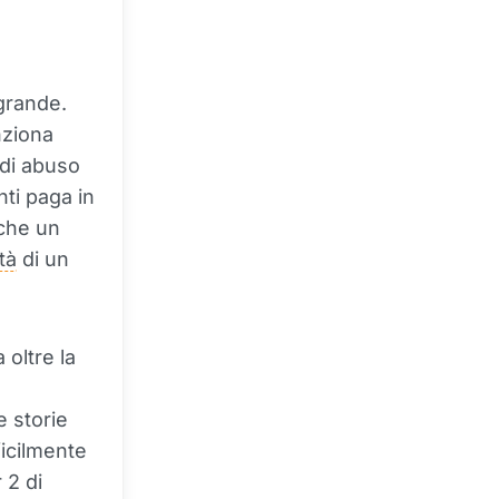
grande.
nziona
 di abuso
nti paga in
 che un
ità
di un
 oltre la
e storie
ficilmente
 2 di