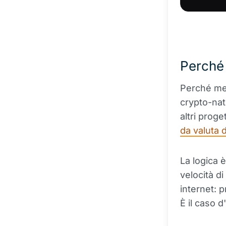
Perché 
Perché me
crypto-nat
altri prog
da valuta d
La logica è
velocità d
internet: 
È il caso d