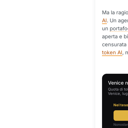
Ma la ragi
AI
. Un age
un
portafo
aperta e b
censurata 
token AI
, 
Venice n
Quota di to
Venice, lug
Nel teso
Nonostant