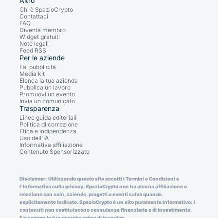
Altro
Chi è SpazioCrypto
Contattaci
FAQ
Diventa membro
Widget gratuiti
Note legali
Feed RSS
Per le aziende
Fai pubblicità
Media kit
Elenca la tua azienda
Pubblica un lavoro
Promuovi un evento
Invia un comunicato
Trasparenza
Linee guida editoriali
Politica di correzione
Etica e indipendenza
Uso dell'IA
Informativa affiliazione
Contenuto Sponsorizzato
Disclaimer: Utilizzando questo sito accetti i Termini e Condizioni e
l'Informativa sulla privacy. SpazioCrypto non ha alcuna affiliazione o
relazione con coin, aziende, progetti o eventi salvo quando
esplicitamente indicato. SpazioCrypto è un sito puramente informativo: i
contenuti non costituiscono consulenza finanziaria o di investimento.
Fai sempre le tue ricerche prima di investire.