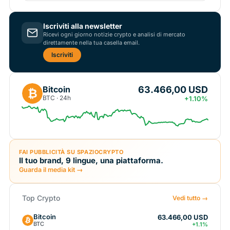
Iscriviti alla newsletter
Ricevi ogni giorno notizie crypto e analisi di mercato
direttamente nella tua casella email.
Iscriviti
63.466,00 USD
Bitcoin
₿
BTC · 24h
+1.10%
FAI PUBBLICITÀ SU SPAZIOCRYPTO
Il tuo brand, 9 lingue, una piattaforma.
Guarda il media kit →
Top Crypto
Vedi tutto →
Bitcoin
63.466,00 USD
BTC
+1.1%