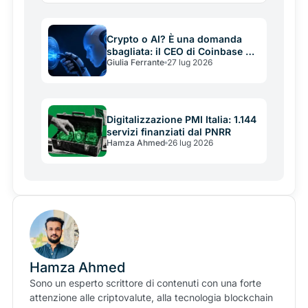
di un'economia che ancora non esiste, e quali rischi
nasconde l'entusiasmo.
Crypto o AI? È una domanda
sbagliata: il CEO di Coinbase ha
Giulia Ferrante
27 lug 2026
ragione, ma non è un arbitro
neutrale
Digitalizzazione PMI Italia: 1.144
servizi finanziati dal PNRR
Hamza Ahmed
26 lug 2026
Hamza Ahmed
Sono un esperto scrittore di contenuti con una forte
attenzione alle criptovalute, alla tecnologia blockchain