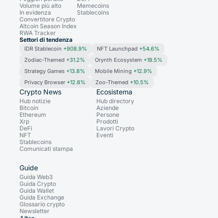
Volume più alto
Memecoins
In evidenza
Stablecoins
Convertitore Crypto
Altcoin Season Index
RWA Tracker
Settori di tendenza
IDR Stablecoin
+908.9%
NFT Launchpad
+54.6%
Zodiac-Themed
+31.2%
Orynth Ecosystem
+18.5%
Strategy Games
+13.8%
Mobile Mining
+12.9%
Privacy Browser
+12.8%
Zoo-Themed
+10.5%
Crypto News
Ecosistema
Hub notizie
Hub directory
Bitcoin
Aziende
Ethereum
Persone
Xrp
Prodotti
DeFi
Lavori Crypto
NFT
Eventi
Stablecoins
Comunicati stampa
Guide
Guida Web3
Guida Crypto
Guida Wallet
Guida Exchange
Glossario crypto
Newsletter