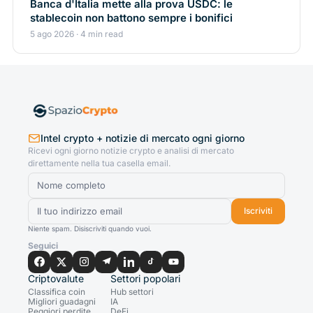
Banca d'Italia mette alla prova USDC: le
stablecoin non battono sempre i bonifici
5 ago 2026 · 4 min read
Intel crypto + notizie di mercato ogni giorno
Ricevi ogni giorno notizie crypto e analisi di mercato
direttamente nella tua casella email.
Iscriviti
Niente spam. Disiscriviti quando vuoi.
Seguici
Criptovalute
Settori popolari
Classifica coin
Hub settori
Migliori guadagni
IA
Peggiori perdite
DeFi