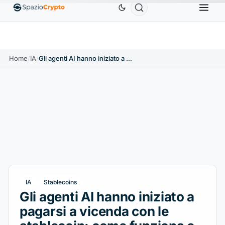
Ethereum
1.880,58 USD
Tether
0,9991 USD
BNB
0%
ETH
↑1.90%
USDT
↑0.00%
B
Home
/
IA
/
Gli agenti AI hanno iniziato a pagarsi a vicenda con le stablecoin: come funziona e perché conta
IA
Stablecoins
Gli agenti AI hanno iniziato a
pagarsi a vicenda con le