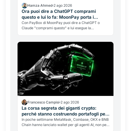
Hamza Ahmed
2 ago 2026
Ora puoi dire a ChatGPT comprami
questo e lui lo fa: MoonPay porta i
pagamenti crypto dentro la chat
Con PayBox di MoonPay puoi dire a ChatGPT o
Claude "comprami questo" e lui esegue la
transazione, con soldi veri, senza mai darle le chiavi
del tuo portafoglio. Come funziona, perché OpenAI
aveva fallito, e i rischi da conoscere.
Francesco Campisi
2 ago 2026
La corsa segreta dei giganti crypto:
perché stanno costruendo portafogli per
le AI, non per te
In poche settimane MetaMask, Coinbase, OKX e BNB
Chain hanno lanciato wallet per gli agenti AI, non per
gli umani. Perché i giganti corrono a costruire i binari