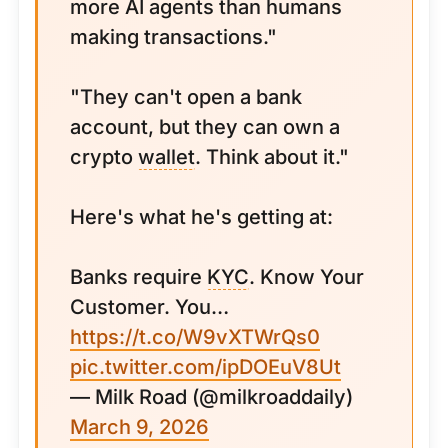
more AI agents than humans
making transactions."
"They can't open a bank
account, but they can own a
crypto
wallet
. Think about it."
Here's what he's getting at:
Banks require
KYC
. Know Your
Customer. You…
https://t.co/W9vXTWrQs0
pic.twitter.com/ipDOEuV8Ut
— Milk Road (@milkroaddaily)
March 9, 2026