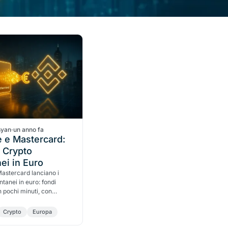
syan
·
un anno fa
 e Mastercard:
i Crypto
nei in Euro
astercard lanciano i
antanei in euro: fondi
in pochi minuti, con
 velocità mai viste prima.
Crypto
Europa