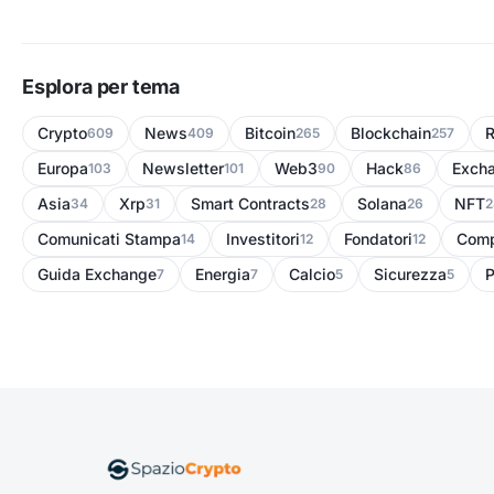
tutto.
Esplora per tema
Crypto
News
Bitcoin
Blockchain
R
609
409
265
257
Europa
Newsletter
Web3
Hack
Exch
103
101
90
86
Asia
Xrp
Smart Contracts
Solana
NFT
34
31
28
26
2
Comunicati Stampa
Investitori
Fondatori
Comp
14
12
12
Guida Exchange
Energia
Calcio
Sicurezza
P
7
7
5
5