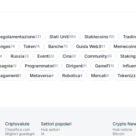
egolamentazione
Stati Uniti
Stablecoins
Tradi
231
180
150
anges
Token
Banche
Guida Web3
Memecoin
74
74
70
61
Russia
Eventi
Cina
Community
Staking
4
23
22
22
20
agnie
Programmatori
Dirigenti
GameFi
Influe
12
11
11
10
agamenti
Metaverso
Robotica
Mercati
Tokenizz
5
4
4
4
Criptovalute
Settori popolari
Crypto Ne
Classifica coin
Hub settori
Hub notizie
Migliori guadagni
IA
Bitcoin