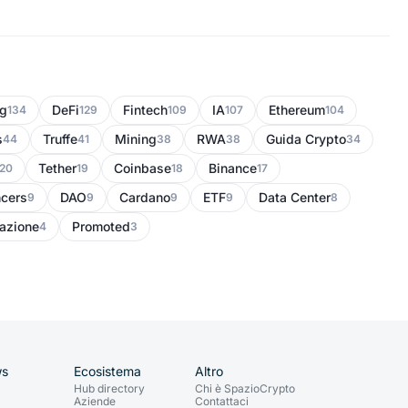
ng
DeFi
Fintech
IA
Ethereum
134
129
109
107
104
s
Truffe
Mining
RWA
Guida Crypto
44
41
38
38
34
Tether
Coinbase
Binance
20
19
18
17
ncers
DAO
Cardano
ETF
Data Center
9
9
9
9
8
azione
Promoted
4
3
ws
Ecosistema
Altro
Hub directory
Chi è SpazioCrypto
Aziende
Contattaci