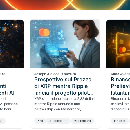
i fa
Joseph Alalade
·
9 mesi fa
Kima Aveti
Prospettive sul Prezzo
Binance
nti
di XRP mentre Ripple
Preliev
nti AI
lancia il progetto pilota
Istanta
ined
RLUSD con Mastercard
XRP si mantiene intorno a 2,32 dollari
Binance e M
 AI possono
mentre Ripple annuncia una
prelievi ist
e Gemini
e beni
partnership con Mastercard,
disponibili 
ti definiti
WebBank e Gemini per lanciare un
sicurezza e
sistema di pagamenti con stablecoin
se
Xrp
Stablecoins
Mastercard
Fintech
RLUSD per carte di credito basato su
XRP Ledger.