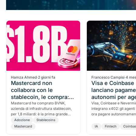
Hamza Ahmed
·
2 giorni fa
Francesco Campisi
·
4 mes
Mastercard non
Visa e Coinbase
collabora con le
lanciano pagame
stablecoin, le compra:
autonomi per age
acquisizione da 1,8
Mastercard ha comprato BVNK,
Visa, Coinbase e Neverm
azienda di infrastruttura stablecoin,
integrano x402: gli agenti
miliardi che cambia i
per 1,8 miliardi: è la prima grande
ora pagare autonomament
pagamenti
rete di pagamento a possedere
digitali con carta, entro limi
Adozione
Stablecoins
questa tecnologia invece di
dall'utente.
Mastercard
IA
Fintech
Coinba
collaborare. Perché "comprare"
invece di "partnerizzare" cambia