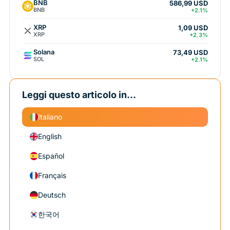
BNB
586,99 USD
BNB
+2.1%
XRP
1,09 USD
XRP
+2.3%
Solana
73,49 USD
SOL
+2.1%
Leggi questo articolo in...
Italiano
English
Español
Français
Deutsch
한국어