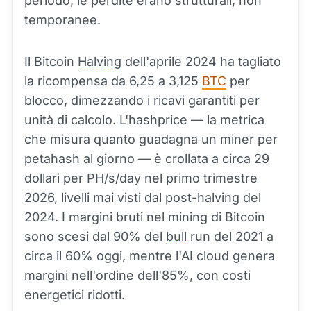
periodo, le perdite erano strutturali, non
temporanee.
Il Bitcoin
Halving
dell'aprile 2024 ha tagliato
la ricompensa da 6,25 a 3,125
BTC
per
blocco, dimezzando i ricavi garantiti per
unità di calcolo. L'hashprice — la metrica
che misura quanto guadagna un miner per
petahash al giorno — è crollata a circa 29
dollari per PH/s/day nel primo trimestre
2026, livelli mai visti dal post-halving del
2024. I margini bruti nel mining di Bitcoin
sono scesi dal 90% del
bull
run del 2021 a
circa il 60% oggi, mentre l'AI cloud genera
margini nell'ordine dell'85%, con costi
energetici ridotti.