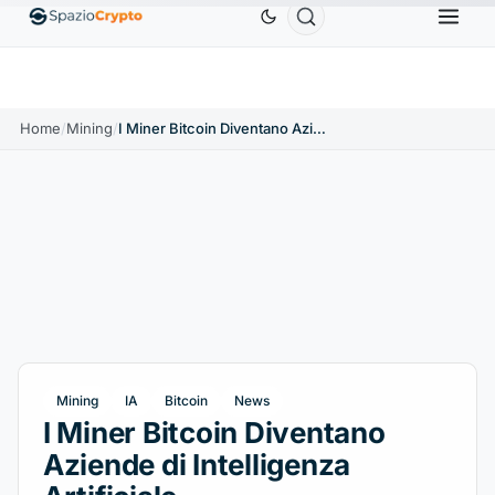
880,58 USD
Tether
0,9991 USD
BNB
586,64 USD
↑1.90%
USDT
↑0.00%
BNB
↑2.1
Home
/
Mining
/
I Miner Bitcoin Diventano Aziende di Intelligenza Artificiale
Mining
IA
Bitcoin
News
I Miner Bitcoin Diventano
Aziende di Intelligenza