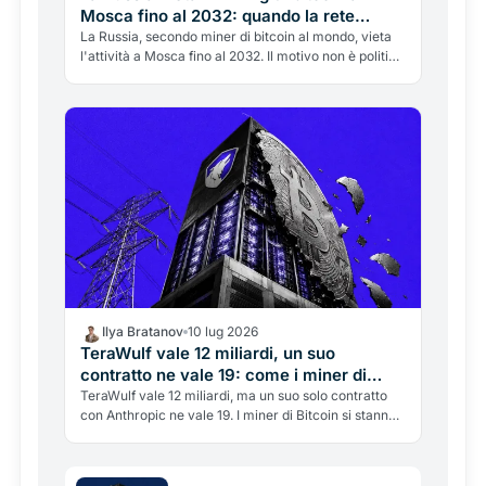
Mosca fino al 2032: quando la rete
elettrica batte le crypto
La Russia, secondo miner di bitcoin al mondo, vieta
l'attività a Mosca fino al 2032. Il motivo non è politico
ma energetico: la rete elettrica non regge. Cosa
significa per l'hashrate globale e la battaglia tra
crypto ed energia.
Ilya Bratanov
10 lug 2026
TeraWulf vale 12 miliardi, un suo
contratto ne vale 19: come i miner di
Bitcoin sono diventati i padroni
TeraWulf vale 12 miliardi, ma un suo solo contratto
con Anthropic ne vale 19. I miner di Bitcoin si stanno
dell'energia per l'AI
trasformando in data center per l'AI, e il mercato li
prezza ancora come miner. Il mispricing è la storia.