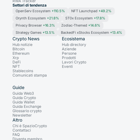
RWA Tracker
Settori di tendenza
OpenServ Ecosystem
+110.5%
NFT Launchpad
+49.2%
Orynth Ecosystem
+21.8%
ST0x Ecosystem
+17.8%
Privacy Browser
+16.3%
Zodiac-Themed
+14.6%
Strategy Games
+13.5%
BackedFi xStocks Ecosystem
+13.4%
Crypto News
Ecosistema
Hub notizie
Hub directory
Bitcoin
Aziende
Ethereum
Persone
Xrp
Prodotti
DeFi
Lavori Crypto
NFT
Eventi
Stablecoins
Comunicati stampa
Guide
Guida Web3
Guida Crypto
Guida Wallet
Guida Exchange
Glossario crypto
Newsletter
Altro
Chi è SpazioCrypto
Contattaci
FAQ
Diventa membro