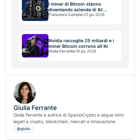
I miner di Bitcoin stanno
diventando aziende di AI:
Francesco Campisi
23 giu 2026
vendono BTC per costruire data
center
Nvidia raccoglie 25 miliardi e i
miner Bitcoin corrono all'AI
Giulia Ferrante
16 giu 2026
Giulia Ferrante
Giulia Ferrante è autrice di SpazioCrypto e segue temi
legati a crypto, blockchain, mercati e innovazione.
@giulia