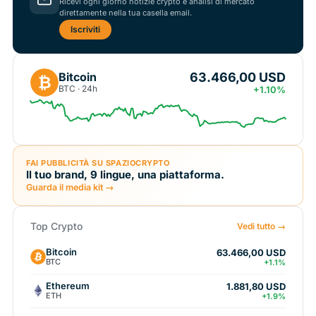
Ricevi ogni giorno notizie crypto e analisi di mercato
direttamente nella tua casella email.
Iscriviti
63.466,00 USD
Bitcoin
₿
BTC · 24h
+1.10%
FAI PUBBLICITÀ SU SPAZIOCRYPTO
Il tuo brand, 9 lingue, una piattaforma.
Guarda il media kit →
Top Crypto
Vedi tutto →
Bitcoin
63.466,00 USD
BTC
+1.1%
Ethereum
1.881,80 USD
ETH
+1.9%