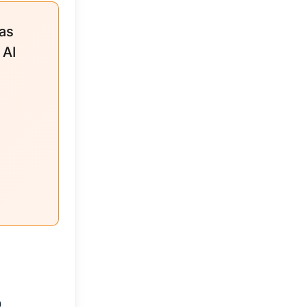
 as
 AI
o