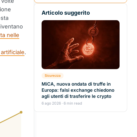
 volte
zione
Articolo suggerito
esta
 diventano
ta nelle
artificiale
.
Sicurezza
MiCA, nuova ondata di truffe in
Europa: falsi exchange chiedono
agli utenti di trasferire le crypto
6 ago 2026 · 6 min read