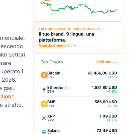
FAI PUBBLICITÀ SU SPAZIOCRYPTO
Il tuo brand, 9 lingue, una
à mondiale,
piattaforma.
 crescendo
Guarda il media kit →
tri settori
Top Crypto
Vedi tutto →
urare
superato i
Bitcoin
63.466,00 USD
BTC
+1.1%
l 2026,
Ethereum
 e
gas
.
1.881,80 USD
ETH
+1.9%
ezione
BNB
586,99 USD
ù stretto.
BNB
+2.1%
XRP
1,09 USD
XRP
+2.3%
Solana
73,49 USD