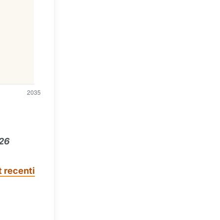
026
t recenti