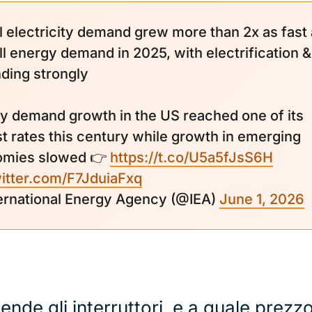
l electricity demand grew more than 2x as fast
ll energy demand in 2025, with electrification &
ding strongly
y demand growth in the US reached one of its
st rates this century while growth in emerging
omies slowed 👉
https://t.co/U5a5fJsS6H
witter.com/F7JduiaFxq
ernational Energy Agency (@IEA)
June 1, 2026
ende gli interruttori, e a quale prezz