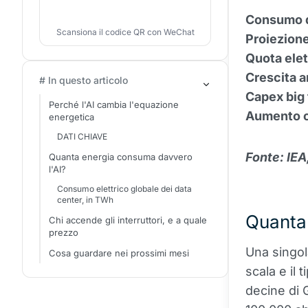
Consumo d
Scansiona il codice QR con WeChat
Proiezion
Quota elet
Crescita 
# In questo articolo
Capex big
Perché l'AI cambia l'equazione
Aumento c
energetica
DATI CHIAVE
Fonte: IEA
Quanta energia consuma davvero
l'AI?
Consumo elettrico globale dei data
center, in TWh
Quanta
Chi accende gli interruttori, e a quale
prezzo
Una singol
Cosa guardare nei prossimi mesi
scala e il 
decine di 