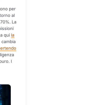
ggono per
torno al
l 70%. La
issioni
Da qui
la
o cambia
nvertendo
lligenza
uro. I