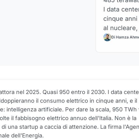
I data cente
cinque anni 
al nucleare,
domanda ver
Di Hamza Ahm
tora nel 2025. Quasi 950 entro il 2030. I data center 
oppieranno il consumo elettrico in cinque anni, e i
: intelligenza artificiale. Per dare la scala, 950 TWh
volte il fabbisogno elettrico annuo dell'Italia. Non è la
 di una startup a caccia di attenzione. La firma l'Age
nale dell'Energia.