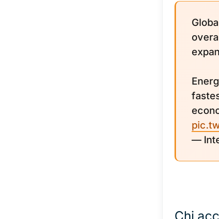
Globa
overa
expan
Energ
faste
econ
pic.t
— Int
Chi acc