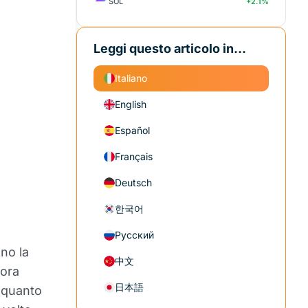
SOL
+2.1%
Leggi questo articolo in...
Italiano
English
Español
Français
Deutsch
한국어
Русский
no la
中文
vora
日本語
 quanto