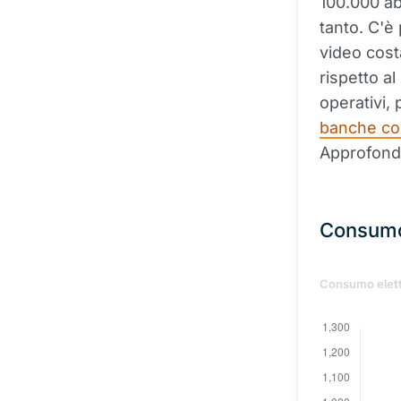
100.000 abi
tanto. C'è
video costa
rispetto al
operativi, 
banche co
Approfondi
Consumo 
Consumo elettr