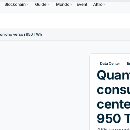
Blockchain
Guide
Mondo
Eventi
Altro
586,64 USD
USDC
0,9995 USD
XRP
1,09 USD
↑2.10%
USDC
↑0.00%
XRP
↑2.30%
corrono verso i 950 TWh
Data Center
E
Quant
consu
cente
950 
485 terawat