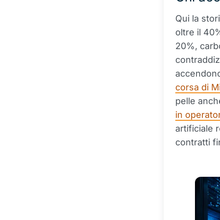
Qui la stor
oltre il 40
20%, carbo
contraddiz
accendono 
corsa di M
pelle anch
in operator
artificiale
contratti f