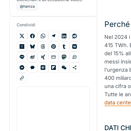
@hamza
Perché 
Condividi
Nel 2024 i
415 TWh. B
del 15% all
messi insie
l'urgenza b
400 miliar
una cifra o
Tutte le an
data cente
DATI CH