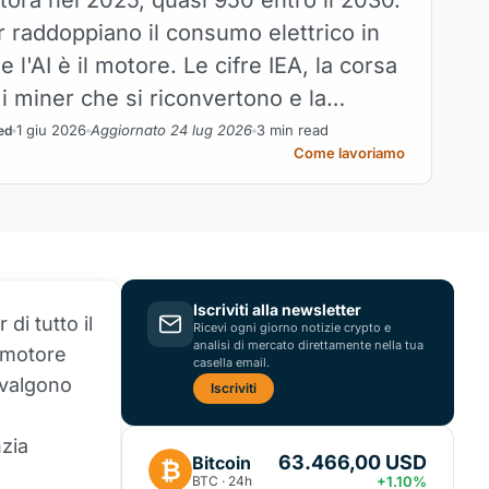
r raddoppiano il consumo elettrico in
e l'AI è il motore. Le cifre IEA, la corsa
 i miner che si riconvertono e la
a: chi controlla la potenza.
1 giu 2026
Aggiornato 24 lug 2026
3 min read
ed
Come lavoriamo
Iscriviti alla newsletter
di tutto il
Ricevi ogni giorno notizie crypto e
analisi di mercato direttamente nella tua
l motore
casella email.
 valgono
Iscriviti
nzia
63.466,00 USD
Bitcoin
₿
BTC · 24h
+1.10%