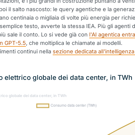
tazioni, e i più grandi in costruzione puntano a venti
 poi il salto nascosto: le query agentiche e la genera
no centinaia o migliaia di volte più energia per richi
 semplice testo, avverte la stessa IEA. Più gli agenti
più sale il conto. Lo si vede già con
l'AI agentica entra
n GPT-5.5
, che moltiplica le chiamate ai modelli.
menti continui nella
sezione dedicata all'intelligenza 
elettrico globale dei data center, in TWh
ico globale dei data center, in TWh