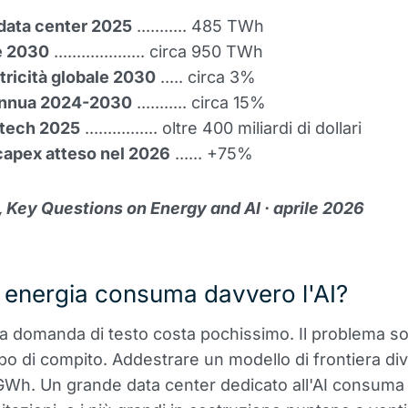
ata center 2025
........... 485 TWh
e 2030
.................... circa 950 TWh
tricità globale 2030
..... circa 3%
annua 2024-2030
........... circa 15%
 tech 2025
................ oltre 400 miliardi di dollari
apex atteso nel 2026
...... +75%
, Key Questions on Energy and AI · aprile 2026
 energia consuma davvero l'AI?
a domanda di testo costa pochissimo. Il problema so
tipo di compito. Addestrare un modello di frontiera di
GWh. Un grande data center dedicato all'AI consuma