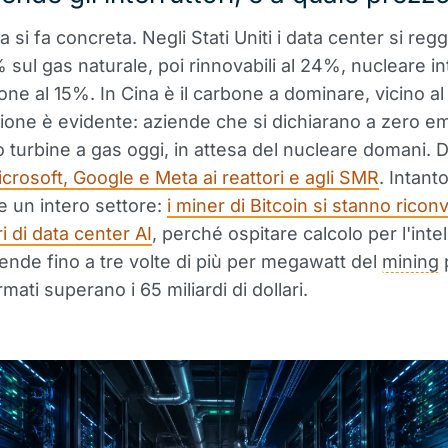
ia si fa concreta. Negli Stati Uniti i data center si re
% sul gas naturale, poi rinnovabili al 24%, nucleare in
ne al 15%. In Cina è il carbone a dominare, vicino a
ione è evidente: aziende che si dichiarano a zero em
turbine a gas oggi, in attesa del nucleare domani. 
icrosoft, Google e Meta ai reattori e agli SMR
. Intant
e un intero settore:
i miner di Bitcoin si stanno rico
i di data center AI
, perché ospitare calcolo per l'inte
 rende fino a tre volte di più per megawatt del
mining
p
irmati superano i 65 miliardi di dollari.