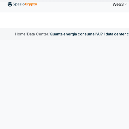
Web3
Ethereum
1.880,58 USD
Tether
0,9991 USD
BNB
%
ETH
↑1.90%
USDT
↑0.00%
BNB
Home
/
Data Center
/
Quanta energia consuma l'AI? I data center 