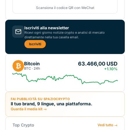
Scansiona il codice QR con WeChat
Iscriviti alla newsletter
Ricevi ogni giorno notizie crypto e analisi di mercato
direttamente nella tua casella email.
Iscriviti
63.466,00 USD
Bitcoin
₿
BTC · 24h
+1.10%
FAI PUBBLICITÀ SU SPAZIOCRYPTO
Il tuo brand, 9 lingue, una piattaforma.
Guarda il media kit →
Top Crypto
Vedi tutto →