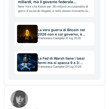
miliardi, ma il governo federale
interviene per fermarla
New York cita Kalshi per 36 miliardi accusandola di
gioco d'azzardo illegale, e nello stesso momento la
CFTC federale interviene per bloccare lo Stato. La
guerra sui prediction market e su chi ha il diritto di
regolarli.
La vera guerra di Bitcoin nel
2026 non è col governo, è
Francesco Campisi
31 lug 2026
civile: Saylor dichiara le sue
regole una costituzione
La Fed di Warsh tiene i tassi
fermi ma si spacca 9 a 3:
Francesco Campisi
29 lug 2026
perché per le crypto il sollievo
può durare poco