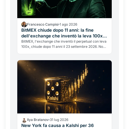
Francesco Campisi
1 ago 2026
BitMEX chiude dopo 11 anni: la fine
dell'exchange che inventò la leva 100x e
cambiò le crypto per sempre
BitMEX, l'exchange che inventò il perpetual con leva
100x, chiude dopo 11 anni il 23 settembre 2026. Non
lo uccide un hack, ma la regolamentazione e un
passato legale complicato. La fine di un'era, e cosa
fare con i fondi.
Ilya Bratanov
31 lug 2026
New York fa causa a Kalshi per 36