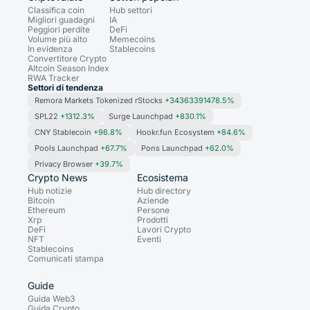
Classifica coin
Hub settori
Migliori guadagni
IA
Peggiori perdite
DeFi
Volume più alto
Memecoins
In evidenza
Stablecoins
Convertitore Crypto
Altcoin Season Index
RWA Tracker
Settori di tendenza
Remora Markets Tokenized rStocks
+34363391478.5%
SPL22
+1312.3%
Surge Launchpad
+830.1%
CNY Stablecoin
+96.8%
Hookr.fun Ecosystem
+84.6%
Pools Launchpad
+67.7%
Pons Launchpad
+62.0%
Privacy Browser
+39.7%
Crypto News
Ecosistema
Hub notizie
Hub directory
Bitcoin
Aziende
Ethereum
Persone
Xrp
Prodotti
DeFi
Lavori Crypto
NFT
Eventi
Stablecoins
Comunicati stampa
Guide
Guida Web3
Guida Crypto