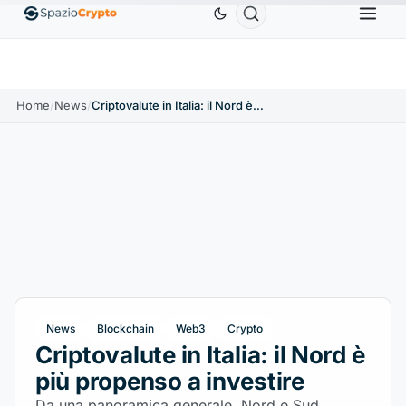
Ethereum
1.880,58 USD
Tether
0,9991 USD
B
↑1.10%
ETH
↑1.90%
USDT
↑0.00%
Home
/
News
/
Criptovalute in Italia: il Nord è più propenso a investire
News
Blockchain
Web3
Crypto
Criptovalute in Italia: il Nord è
più propenso a investire
Da una panoramica generale, Nord e Sud