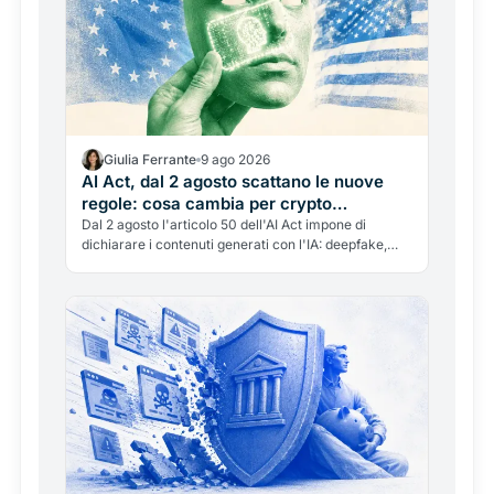
Giulia Ferrante
9 ago 2026
AI Act, dal 2 agosto scattano le nuove
regole: cosa cambia per crypto
influencer, exchange e contenuti AI
Dal 2 agosto l'articolo 50 dell'AI Act impone di
dichiarare i contenuti generati con l'IA: deepfake,
avatar sintetici, chatbot. Cosa cambia in concreto
per exchange, influencer e testate crypto, e cosa si
rischia a non farlo (fino a 15 milioni).