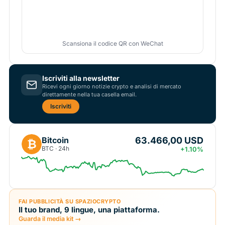
Scansiona il codice QR con WeChat
Iscriviti alla newsletter
Ricevi ogni giorno notizie crypto e analisi di mercato
direttamente nella tua casella email.
Iscriviti
63.466,00 USD
Bitcoin
₿
BTC · 24h
+1.10%
FAI PUBBLICITÀ SU SPAZIOCRYPTO
Il tuo brand, 9 lingue, una piattaforma.
Guarda il media kit →