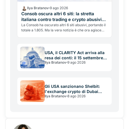
Ilya Bratanov
9 ago 2026
Consob oscura altri 6 siti: la stretta
italiana contro trading e crypto abusivi
continua
La Consob ha oscurato altri 6 siti abusivi, portando il
totale a 1.805. Ma la vera notizia è che ora agisce
con due armi distinte, il Decreto Crescita e le nuove
regole MiCAR, in un mercato italiano diventato molto
più netto: autorizzati o fuori.
USA, il CLARITY Act arriva alla
resa dei conti: il 15 settembre
Ilya Bratanov
9 ago 2026
può cambiare il mercato crypto
Gli USA sanzionano Shelbit:
l'exchange crypto di Dubai
Ilya Bratanov
8 ago 2026
accusato di finanziare l'Iran