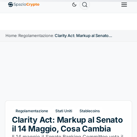
Ethereum
1.880,58 USD
Tether
0,9991 USD
BN
1.10%
ETH
↑1.90%
USDT
↑0.00%
Home
/
Regolamentazione
/
Clarity Act: Markup al Senato il 14 Maggio, Cosa Cambia
Regolamentazione
Stati Uniti
Stablecoins
Clarity Act: Markup al Senato
il 14 Maggio, Cosa Cambia
Il 14 maggio il Senate Banking Committee vota il