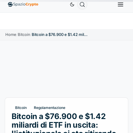
Ethereum
1.880,58 USD
Tether
0,9991 USD
BN
.10%
ETH
↑1.90%
USDT
↑0.00%
Home
/
Bitcoin
/
Bitcoin a $76.900 e $1.42 miliardi di ETF in uscita: l'istituzionale si sta ritirando davvero?
Bitcoin
Regolamentazione
Bitcoin a $76.900 e $1.42
miliardi di ETF in uscita: