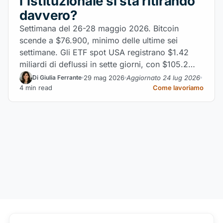
l'istituzionale si sta ritirando
davvero?
Settimana del 26-28 maggio 2026. Bitcoin
scende a $76.900, minimo delle ultime sei
settimane. Gli ETF spot USA registrano $1.42
miliardi di deflussi in sette giorni, con $105.2
milioni in uscita nell'ultima giornata. Gli attacchi
29 mag 2026
Aggiornato 24 lug 2026
Di Giulia Ferrante
USA sullo Stretto di Hormuz spazzano $897
4 min read
Come lavoriamo
milioni in posizioni long.