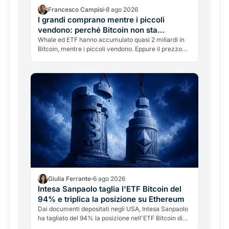
Francesco Campisi
8 ago 2026
I grandi comprano mentre i piccoli
vendono: perché Bitcoin non sta
reagendo
Whale ed ETF hanno accumulato quasi 2 miliardi in
Bitcoin, mentre i piccoli vendono. Eppure il prezzo
resta sotto i 65.000 dollari. Perché la domanda non
muove Bitcoin, e perché quei numeri vanno letti con
rigore, senza gridare al rally.
Giulia Ferrante
6 ago 2026
Intesa Sanpaolo taglia l'ETF Bitcoin del
94% e triplica la posizione su Ethereum
Dai documenti depositati negli USA, Intesa Sanpaolo
ha tagliato del 94% la posizione nell'ETF Bitcoin di
BlackRock e triplicato quella su Ethereum. Ma non è