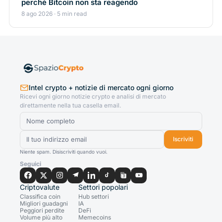
perché Bitcoin non sta reagendo
8 ago 2026 · 5 min read
Intel crypto + notizie di mercato ogni giorno
Ricevi ogni giorno notizie crypto e analisi di mercato
direttamente nella tua casella email.
Iscriviti
Niente spam. Disiscriviti quando vuoi.
Seguici
Criptovalute
Settori popolari
Classifica coin
Hub settori
Migliori guadagni
IA
Peggiori perdite
DeFi
Volume più alto
Memecoins