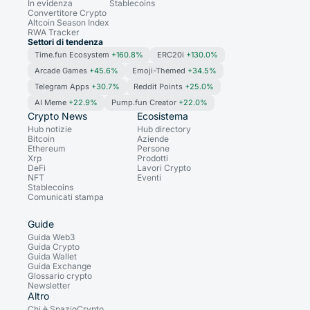
In evidenza
Stablecoins
Convertitore Crypto
Altcoin Season Index
RWA Tracker
Settori di tendenza
Time.fun Ecosystem
+160.8%
ERC20i
+130.0%
Arcade Games
+45.6%
Emoji-Themed
+34.5%
Telegram Apps
+30.7%
Reddit Points
+25.0%
AI Meme
+22.9%
Pump.fun Creator
+22.0%
Crypto News
Ecosistema
Hub notizie
Hub directory
Bitcoin
Aziende
Ethereum
Persone
Xrp
Prodotti
DeFi
Lavori Crypto
NFT
Eventi
Stablecoins
Comunicati stampa
Guide
Guida Web3
Guida Crypto
Guida Wallet
Guida Exchange
Glossario crypto
Newsletter
Altro
Chi è SpazioCrypto