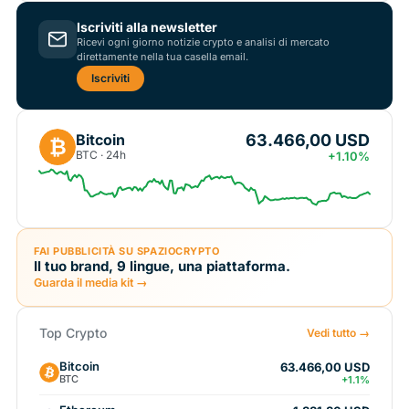
Iscriviti alla newsletter
Ricevi ogni giorno notizie crypto e analisi di mercato
direttamente nella tua casella email.
Iscriviti
63.466,00 USD
Bitcoin
₿
BTC · 24h
+1.10%
FAI PUBBLICITÀ SU SPAZIOCRYPTO
Il tuo brand, 9 lingue, una piattaforma.
Guarda il media kit →
Top Crypto
Vedi tutto →
Bitcoin
63.466,00 USD
BTC
+1.1%