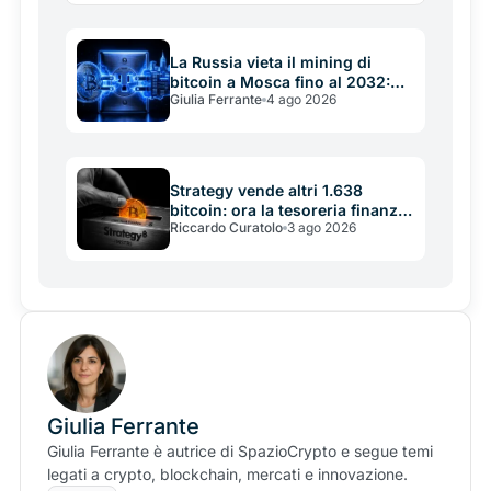
"addio Bitcoin": è una banca italiana che gestisce le
crypto come tattica di portafoglio.
La Russia vieta il mining di
bitcoin a Mosca fino al 2032:
Giulia Ferrante
4 ago 2026
quando la rete elettrica batte le
crypto
Strategy vende altri 1.638
bitcoin: ora la tesoreria finanzia
Riccardo Curatolo
3 ago 2026
se stessa
Giulia Ferrante
Giulia Ferrante è autrice di SpazioCrypto e segue temi
legati a crypto, blockchain, mercati e innovazione.