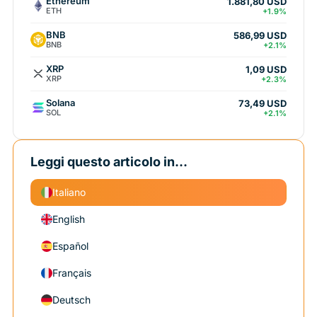
Ethereum
1.881,80 USD
ETH
+1.9%
BNB
586,99 USD
BNB
+2.1%
XRP
1,09 USD
XRP
+2.3%
Solana
73,49 USD
SOL
+2.1%
Leggi questo articolo in...
Italiano
English
Español
Français
Deutsch