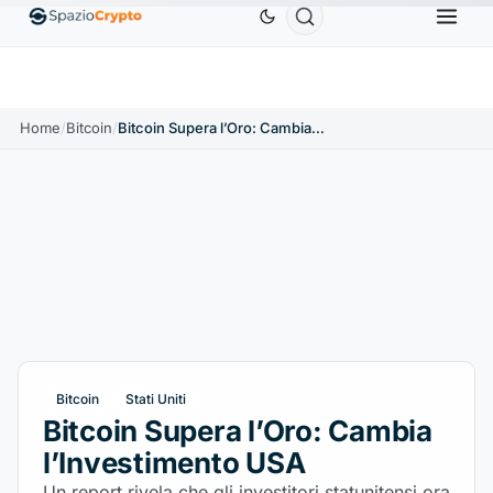
Ethereum
1.880,58 USD
Tether
0,9991 USD
BN
1.10%
ETH
↑1.90%
USDT
↑0.00%
Home
/
Bitcoin
/
Bitcoin Supera l’Oro: Cambia l’Investimento USA
Bitcoin
Stati Uniti
Bitcoin Supera l’Oro: Cambia
l’Investimento USA
Un report rivela che gli investitori statunitensi ora