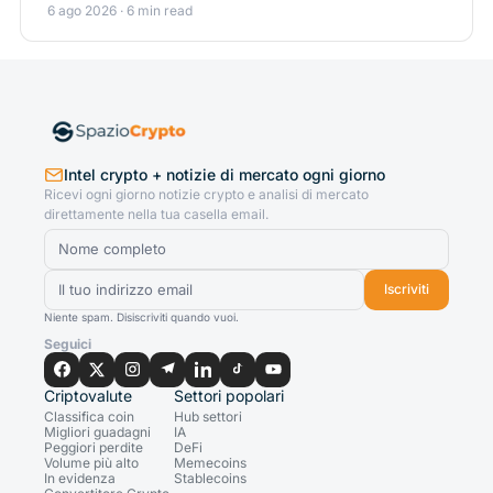
6 ago 2026 · 6 min read
Intel crypto + notizie di mercato ogni giorno
Ricevi ogni giorno notizie crypto e analisi di mercato
direttamente nella tua casella email.
Iscriviti
Niente spam. Disiscriviti quando vuoi.
Seguici
Criptovalute
Settori popolari
Classifica coin
Hub settori
Migliori guadagni
IA
Peggiori perdite
DeFi
Volume più alto
Memecoins
In evidenza
Stablecoins