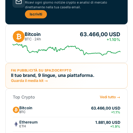
Ricevi ogni giorno notizie crypto e analisi di mercato
direttamente nella tua casella email.
Iscriviti
63.466,00 USD
Bitcoin
₿
BTC · 24h
+1.10%
FAI PUBBLICITÀ SU SPAZIOCRYPTO
Il tuo brand, 9 lingue, una piattaforma.
Guarda il media kit →
Top Crypto
Vedi tutto →
Bitcoin
63.466,00 USD
BTC
+1.1%
Ethereum
1.881,80 USD
ETH
+1.9%