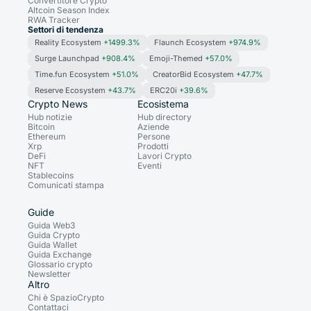
Convertitore Crypto
Altcoin Season Index
RWA Tracker
Settori di tendenza
Reality Ecosystem
+1499.3%
Flaunch Ecosystem
+974.9%
Surge Launchpad
+908.4%
Emoji-Themed
+57.0%
Time.fun Ecosystem
+51.0%
CreatorBid Ecosystem
+47.7%
Reserve Ecosystem
+43.7%
ERC20i
+39.6%
Crypto News
Ecosistema
Hub notizie
Hub directory
Bitcoin
Aziende
Ethereum
Persone
Xrp
Prodotti
DeFi
Lavori Crypto
NFT
Eventi
Stablecoins
Comunicati stampa
Guide
Guida Web3
Guida Crypto
Guida Wallet
Guida Exchange
Glossario crypto
Newsletter
Altro
Chi è SpazioCrypto
Contattaci