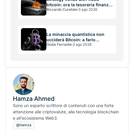
bitcoin: ora la tesoreria finanzia
Riccardo Curatolo
3 ago 2026
se stessa
La minaccia quantistica non
ucciderà Bitcoin: a farlo
Giulia Ferrante
3 ago 2026
potrebbe essere la sua
incapacità di decidere in tempo
Hamza Ahmed
Sono un esperto scrittore di contenuti con una forte
attenzione alle criptovalute, alla tecnologia blockchain
e all'ecosistema Web3.
@hamza