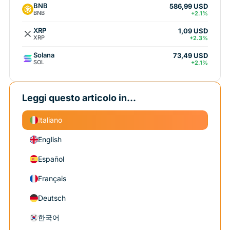
BNB
586,99 USD
BNB
+2.1%
XRP
1,09 USD
XRP
+2.3%
Solana
73,49 USD
SOL
+2.1%
Leggi questo articolo in...
Italiano
English
Español
Français
Deutsch
한국어