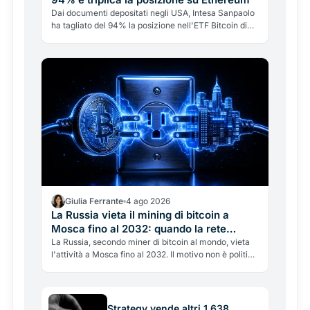
Dai documenti depositati negli USA, Intesa Sanpaolo
ha tagliato del 94% la posizione nell'ETF Bitcoin di
BlackRock e triplicato quella su Ethereum. Ma non è
"addio Bitcoin": è una banca italiana che gestisce le
crypto come tattica di portafoglio.
Giulia Ferrante
4 ago 2026
La Russia vieta il mining di bitcoin a
Mosca fino al 2032: quando la rete
elettrica batte le crypto
La Russia, secondo miner di bitcoin al mondo, vieta
l'attività a Mosca fino al 2032. Il motivo non è politico
ma energetico: la rete elettrica non regge. Cosa
significa per l'hashrate globale e la battaglia tra
crypto ed energia.
Strategy vende altri 1.638