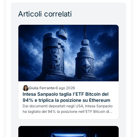
Articoli correlati
Giulia Ferrante
6 ago 2026
Intesa Sanpaolo taglia l'ETF Bitcoin del
94% e triplica la posizione su Ethereum
Dai documenti depositati negli USA, Intesa Sanpaolo
ha tagliato del 94% la posizione nell'ETF Bitcoin di
BlackRock e triplicato quella su Ethereum. Ma non è
"addio Bitcoin": è una banca italiana che gestisce le
crypto come tattica di portafoglio.