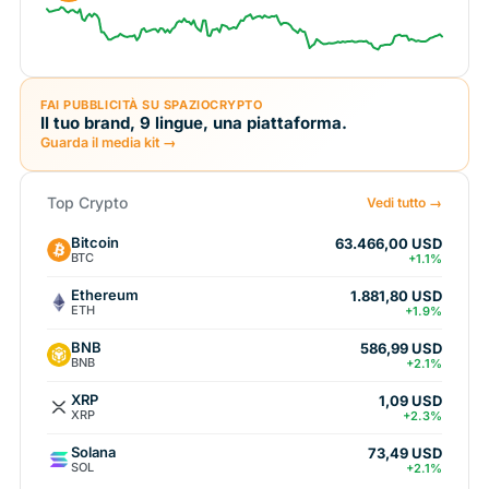
FAI PUBBLICITÀ SU SPAZIOCRYPTO
Il tuo brand, 9 lingue, una piattaforma.
Guarda il media kit →
Top Crypto
Vedi tutto →
Bitcoin
63.466,00 USD
BTC
+1.1%
Ethereum
1.881,80 USD
ETH
+1.9%
BNB
586,99 USD
BNB
+2.1%
XRP
1,09 USD
XRP
+2.3%
Solana
73,49 USD
SOL
+2.1%