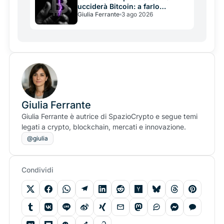
ucciderà Bitcoin: a farlo
Giulia Ferrante
3 ago 2026
potrebbe essere la sua
incapacità di decidere in tempo
Giulia Ferrante
Giulia Ferrante è autrice di SpazioCrypto e segue temi
legati a crypto, blockchain, mercati e innovazione.
@giulia
Condividi