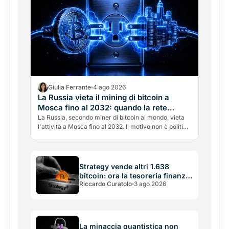
Giulia Ferrante
4 ago 2026
La Russia vieta il mining di bitcoin a
Mosca fino al 2032: quando la rete
elettrica batte le crypto
La Russia, secondo miner di bitcoin al mondo, vieta
l'attività a Mosca fino al 2032. Il motivo non è politico
ma energetico: la rete elettrica non regge. Cosa
significa per l'hashrate globale e la battaglia tra
crypto ed energia.
Strategy vende altri 1.638
bitcoin: ora la tesoreria finanzia
Riccardo Curatolo
3 ago 2026
se stessa
La minaccia quantistica non