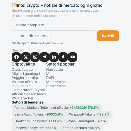
Intel crypto + notizie di mercato ogni giorno
Ricevi ogni giorno notizie crypto e analisi di mercato
direttamente nella tua casella email.
Iscriviti
Niente spam. Disiscriviti quando vuoi.
Seguici
Criptovalute
Settori popolari
Classifica coin
Hub settori
Migliori guadagni
IA
Peggiori perdite
DeFi
Volume più alto
Memecoins
In evidenza
Stablecoins
Convertitore Crypto
Altcoin Season Index
RWA Tracker
Settori di tendenza
Remora Markets Tokenized rStocks
+34363391478.5%
aarna Vault Tokens
+96025.9%
Wrapped-Tokens
+199.2%
Hookr.fun Ecosystem
+109.4%
Pons Launchpad
+67.5%
Reserve Ecosystem
+51.3%
Zodiac-Themed
+44.8%