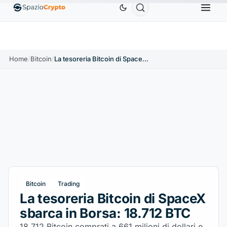
Ethereum
1.880,58 USD
Tether
0,9991 USD
BN
↑1.10%
ETH
↑1.90%
USDT
↑0.00%
Home
/
Bitcoin
/
La tesoreria Bitcoin di SpaceX sbarca in Borsa: 18.712 BTC
Bitcoin
Trading
La tesoreria Bitcoin di SpaceX
sbarca in Borsa: 18.712 BTC
18.712 Bitcoin comprati a 661 milioni di dollari e