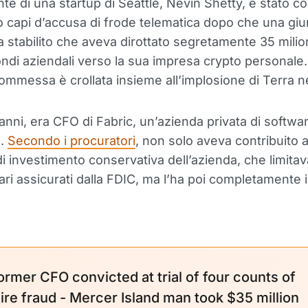
ente di una startup di Seattle, Nevin Shetty, è stato 
o capi d’accusa di frode telematica dopo che una giu
a stabilito che aveva dirottato segretamente 35 milion
 fondi aziendali verso la sua impresa crypto personale
mmessa è crollata insieme all’implosione di Terra n
 anni, era CFO di Fabric, un’azienda privata di softwa
.
Secondo i procuratori
, non solo aveva contribuito 
 di investimento conservativa dell’azienda, che limitava
ari assicurati dalla FDIC, ma l’ha poi completamente 
ormer CFO convicted at trial of four counts of
ire fraud - Mercer Island man took $35 million