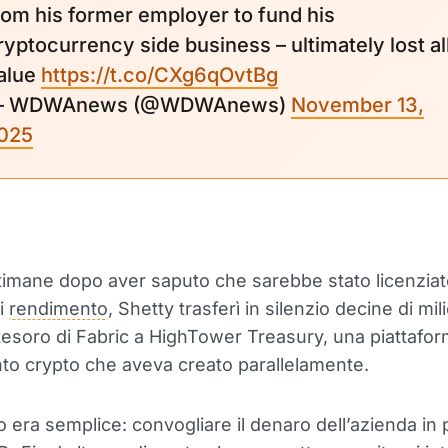
rom his former employer to fund his
ryptocurrency side business – ultimately lost al
alue
https://t.co/CXg6qOvtBg
 WDWAnews (@WDWAnews)
November 13,
025
imane dopo aver saputo che sarebbe stato licenziat
i
rendimento
, Shetty trasferì in silenzio decine di mili
l tesoro di Fabric a HighTower Treasury, una piattafor
to crypto che aveva creato parallelamente.
o era semplice: convogliare il denaro dell’azienda in p