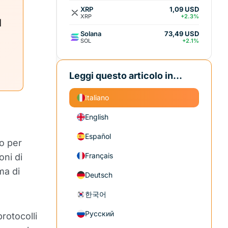
XRP
1,09 USD
XRP
+2.3%
l
Solana
73,49 USD
SOL
+2.1%
Leggi questo articolo in...
Italiano
English
Español
o per
Français
oni di
ma di
Deutsch
한국어
Русский
rotocolli