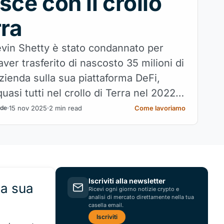
sce con il crollo
rra
vin Shetty è stato condannato per
ver trasferito di nascosto 35 milioni di
’azienda sulla sua piattaforma DeFi,
uasi tutti nel crollo di Terra nel 2022.
è avvenuto lo schema e cosa accade
15 nov 2025
2 min read
Come lavoriamo
ade
Iscriviti alla newsletter
la sua
Ricevi ogni giorno notizie crypto e
analisi di mercato direttamente nella tua
casella email.
Iscriviti