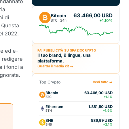
condannato
ria
63.466,00 USD
Bitcoin
₿
i di
BTC · 24h
+1.10%
. Questa
el 2022.
re ed e-
FAI PUBBLICITÀ SU SPAZIOCRYPTO
Il tuo brand, 9 lingue, una
a redigere
piattaforma.
 i fondi a
Guarda il media kit →
ignorata.
Top Crypto
Vedi tutto →
Bitcoin
63.466,00 USD
BTC
+1.1%
Ethereum
1.881,80 USD
ETH
+1.9%
BNB
586,99 USD
BNB
+2.1%