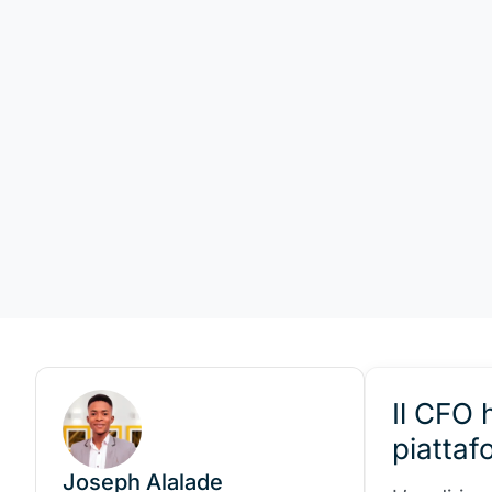
Il CFO 
piattaf
Joseph Alalade