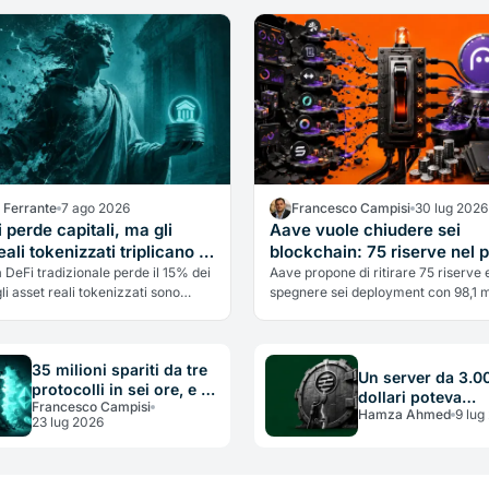
a Ferrante
7 ago 2026
Francesco Campisi
30 lug 2026
 perde capitali, ma gli
Aave vuole chiudere sei
eali tokenizzati triplicano a
blockchain: 75 riserve nel 
iardi
da 98 milioni
 DeFi tradizionale perde il 15% dei
Aave propone di ritirare 75 riserve 
gli asset reali tokenizzati sono
spegnere sei deployment con 98,1 mi
 a 7,4 miliardi in un anno, trainati da
depositati. Il multichain entra nella 
e credito privato. La prossima
della selezione.
a DeFi potrebbe essere costruita
35 milioni spariti da tre
di Stato.
Un server da 3.0
protocolli in sei ore, e la
dollari poteva
Francesco Campisi
crittografia non c'entra
Hamza Ahmed
9 lug
minacciare 70 mili
23 lug 2026
nulla
buco di Aptos e l
lezione scomoda 
sicurezza crypto