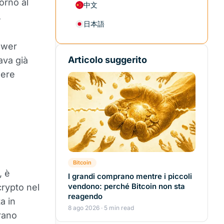
orno al
中文
.
日本語
ower
Articolo suggerito
ava già
sere
Bitcoin
, è
I grandi comprano mentre i piccoli
vendono: perché Bitcoin non sta
crypto nel
reagendo
a in
8 ago 2026 · 5 min read
erano