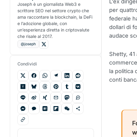
L’ex dirig
Joseph è un giornalista Web3 e
per quattr
scrittore SEO nel settore crypto che
ama raccontare la blockchain, la DeFi
federale h
e l’adozione globale, con
dollari di
un’esperienza diretta in criptovalute
audace sco
che risale al 2017.
@joseph
Shetty, 41
commerce
Condividi
la politica
conti banc
F
w