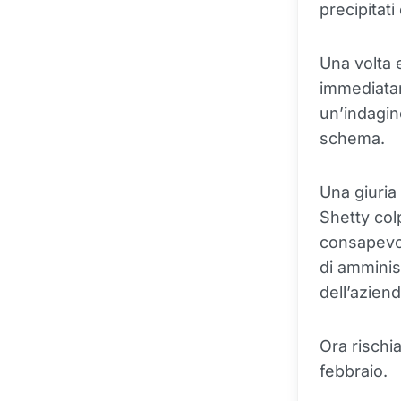
precipitati
Una volta 
immediatam
un’indagin
schema.
Una giuria
Shetty col
consapevol
di amminis
dell’aziend
Ora rischi
febbraio.