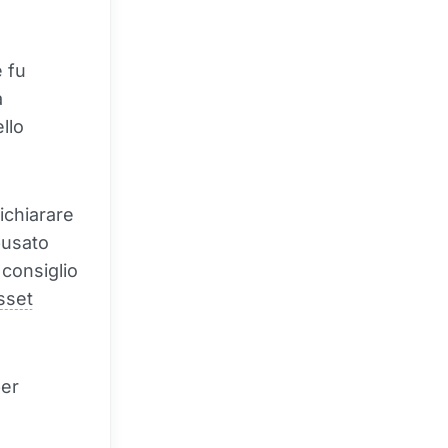
e fu
a
llo
ichiarare
busato
 consiglio
sset
per