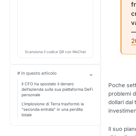
f
c
v
—
2
Scansiona il codice QR con WeChat
# In questo articolo
Il CFO ha spostato il denaro
Poche sett
dell’azienda sulla sua piattaforma DeFi
problemi d
personale
dollari da
L’implosione di Terra trasformò la
“seconda entrata” in una perdita
investimen
totale
Il suo pian