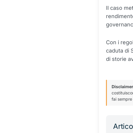
Il caso me
rendimento
governance
Con i rego
caduta di 
di storie a
Disclaimer
costituisco
fai sempre 
Artico