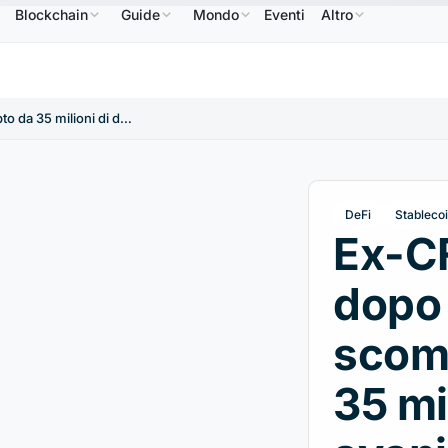
Blockchain
Guide
Mondo
Eventi
Altro
NB
586,64 USD
USDC
0,9995 USD
XRP
1,09 USD
BNB
↑2.10%
USDC
↑0.00%
XRP
↑2
Ex-CFO condannato dopo che una scommessa crypto da 35 milioni di dollari svanisce con il crollo di Terra
DeFi
Stableco
Ex-C
dopo
scom
35 mil