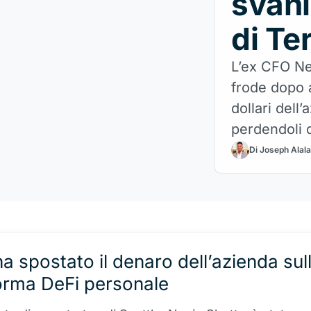
svani
di Te
L’ex CFO Ne
frode dopo a
dollari dell
perdendoli q
Ecco come 
Di Joseph Alal
ora.
ha spostato il denaro dell’azienda sul
orma DeFi personale