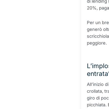
di lending
20%, pagar
Per un bre
generò oltr
scricchiol
peggiore.
L’implo
entrata
All’inizio
crollata, t
giro di po
picchiata. 