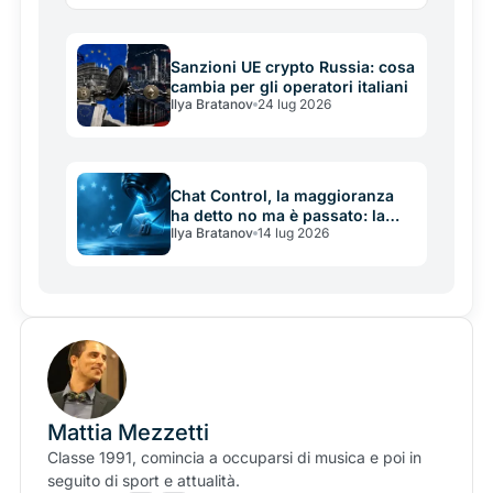
beneficiari sono piccole e medie imprese.
Sanzioni UE crypto Russia: cosa
cambia per gli operatori italiani
Ilya Bratanov
24 lug 2026
Chat Control, la maggioranza
ha detto no ma è passato: la
Ilya Bratanov
14 lug 2026
battaglia UE che decide il futuro
della crittografia e delle crypto
Mattia Mezzetti
Classe 1991, comincia a occuparsi di musica e poi in
seguito di sport e attualità.