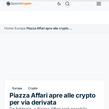
Ethereum
1.880,58 USD
Tether
0,9991 USD
B
↑1.10%
ETH
↑1.90%
USDT
↑0.00%
Home
/
Europa
/
Piazza Affari apre alle crypto per via derivata
Europa
Crypto
Piazza Affari apre alle crypto
per via derivata
Da febbraio, a Piazza Affari sarà possibile