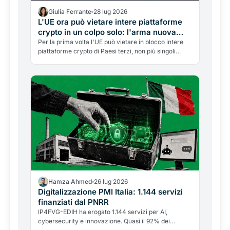
Giulia Ferrante
28 lug 2026
L'UE ora può vietare intere piattaforme
crypto in un colpo solo: l'arma nuova
nascosta nelle sanzioni alla Russia
Per la prima volta l'UE può vietare in blocco intere
piattaforme crypto di Paesi terzi, non più singoli
wallet. Il passaggio dalla lista dei nomi al divieto per
territorio, e cosa cambia per gli operatori italiani.
Hamza Ahmed
26 lug 2026
Digitalizzazione PMI Italia: 1.144 servizi
finanziati dal PNRR
IP4FVG-EDIH ha erogato 1.144 servizi per AI,
cybersecurity e innovazione. Quasi il 92% dei