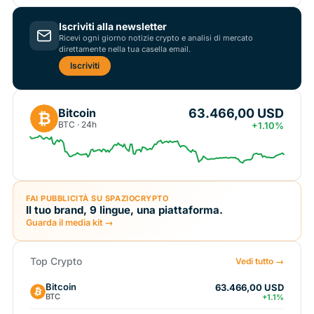
Iscriviti alla newsletter
Ricevi ogni giorno notizie crypto e analisi di mercato
direttamente nella tua casella email.
Iscriviti
63.466,00 USD
Bitcoin
₿
BTC · 24h
+1.10%
FAI PUBBLICITÀ SU SPAZIOCRYPTO
Il tuo brand, 9 lingue, una piattaforma.
Guarda il media kit →
Top Crypto
Vedi tutto →
Bitcoin
63.466,00 USD
BTC
+1.1%