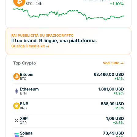
₿
BTC · 24h
+1.10%
FAI PUBBLICITÀ SU SPAZIOCRYPTO
Il tuo brand, 9 lingue, una piattaforma.
Guarda il media kit →
Top Crypto
Vedi tutto →
Bitcoin
63.466,00 USD
BTC
+1.1%
Ethereum
1.881,80 USD
ETH
+1.9%
BNB
586,99 USD
BNB
+2.1%
XRP
1,09 USD
XRP
+2.3%
Solana
73,49 USD