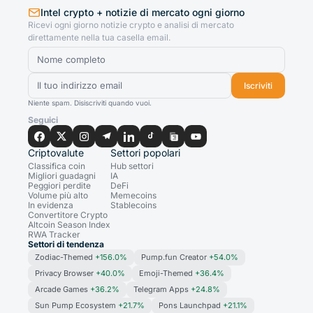
Intel crypto + notizie di mercato ogni giorno
Ricevi ogni giorno notizie crypto e analisi di mercato
direttamente nella tua casella email.
Iscriviti
Niente spam. Disiscriviti quando vuoi.
Seguici
Criptovalute
Settori popolari
Classifica coin
Hub settori
Migliori guadagni
IA
Peggiori perdite
DeFi
Volume più alto
Memecoins
In evidenza
Stablecoins
Convertitore Crypto
Altcoin Season Index
RWA Tracker
Settori di tendenza
Zodiac-Themed
+156.0%
Pump.fun Creator
+54.0%
Privacy Browser
+40.0%
Emoji-Themed
+36.4%
Arcade Games
+36.2%
Telegram Apps
+24.8%
Sun Pump Ecosystem
+21.7%
Pons Launchpad
+21.1%