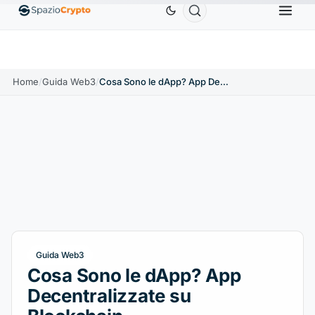
Ethereum
1.880,58 USD
Tether
0,9991 USD
BNB
ETH
↑1.90%
USDT
↑0.00%
BNB
Home
/
Guida Web3
/
Cosa Sono le dApp? App Decentralizzate su Blockchain
Guida Web3
Cosa Sono le dApp? App
Decentralizzate su