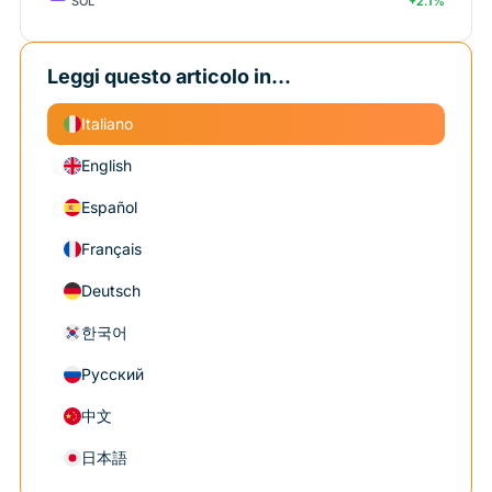
SOL
+2.1%
Leggi questo articolo in...
Italiano
English
Español
Français
Deutsch
한국어
Русский
中文
日本語