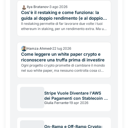
Ilya Bratanov
3 ago 2026
Cos'è il restaking e come funziona: la
guida al doppio rendimento (e al doppio
rischio) di Ethereum
Il restaking permette di far lavorare due volte i tuoi
ethereum in staking, per un rendimento extra. Ma un
exploit da 300 milioni ha ricordato i rischi. Cos'è,
come funziona, e perché il doppio guadagno
nasconde un doppio pericolo.
Hamza Ahmed
22 lug 2026
Come leggere un white paper crypto e
riconoscere una truffa prima di investire
Ogni progetto crypto promette di cambiare il mondo
nel suo white paper, ma nessuno controlla cosa ci
scrivi dentro. Cosa deve contenere un documento
serio, i sette campanelli d'allarme e il test dei cinque
minuti.
Stripe Vuole Diventare l'AWS
dei Pagamenti con Stablecoin e
Giulia Ferrante
19 apr 2026
Blockchain
On-Ramp e Off-Ramp Crypto: