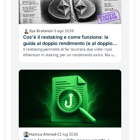
Ilya Bratanov
3 ago 2026
Cos'è il restaking e come funziona: la
guida al doppio rendimento (e al doppio
rischio) di Ethereum
Il restaking permette di far lavorare due volte i tuoi
ethereum in staking, per un rendimento extra. Ma un
exploit da 300 milioni ha ricordato i rischi. Cos'è,
come funziona, e perché il doppio guadagno
nasconde un doppio pericolo.
Hamza Ahmed
22 lug 2026