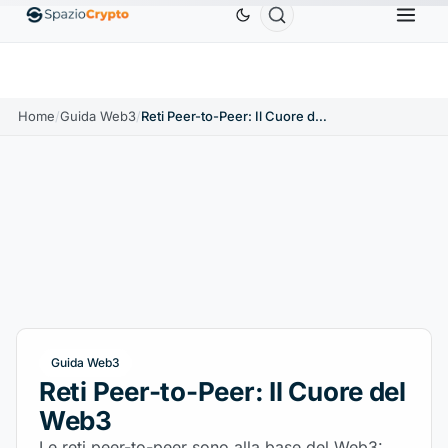
USD
Tether
0,9991 USD
BNB
586,64 USD
US
↑1.90%
USDT
↑0.00%
BNB
↑2.10%
Home
/
Guida Web3
/
Reti Peer-to-Peer: Il Cuore del Web3
Guida Web3
Reti Peer-to-Peer: Il Cuore del
Web3
Le reti peer-to-peer sono alla base del Web3: