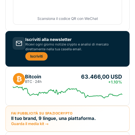
Scansiona il codice QR con WeChat
Iscriviti alla newsletter
Ricevi ogni giorno notizie crypto e analisi di mercato
direttamente nella tua casella email.
Iscriviti
63.466,00 USD
Bitcoin
₿
BTC · 24h
+1.10%
FAI PUBBLICITÀ SU SPAZIOCRYPTO
Il tuo brand, 9 lingue, una piattaforma.
Guarda il media kit →