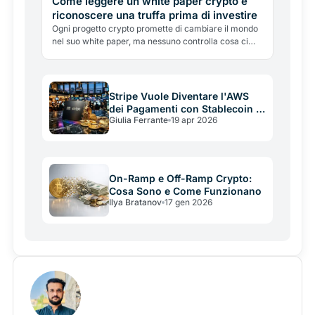
Come leggere un white paper crypto e
riconoscere una truffa prima di investire
Ogni progetto crypto promette di cambiare il mondo
nel suo white paper, ma nessuno controlla cosa ci
scrivi dentro. Cosa deve contenere un documento
serio, i sette campanelli d'allarme e il test dei cinque
minuti.
Stripe Vuole Diventare l'AWS
dei Pagamenti con Stablecoin e
Giulia Ferrante
19 apr 2026
Blockchain
On-Ramp e Off-Ramp Crypto:
Cosa Sono e Come Funzionano
Ilya Bratanov
17 gen 2026