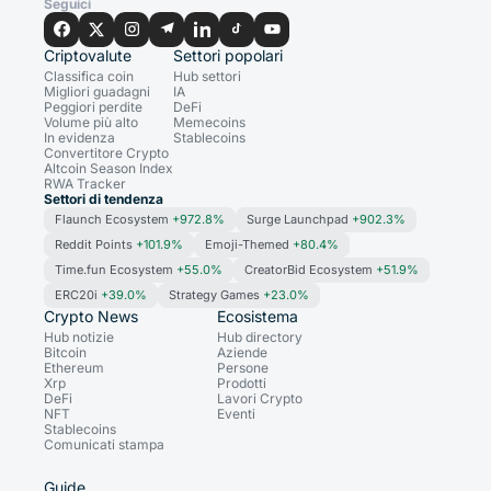
Seguici
Criptovalute
Settori popolari
Classifica coin
Hub settori
Migliori guadagni
IA
Peggiori perdite
DeFi
Volume più alto
Memecoins
In evidenza
Stablecoins
Convertitore Crypto
Altcoin Season Index
RWA Tracker
Settori di tendenza
Flaunch Ecosystem
+972.8%
Surge Launchpad
+902.3%
Reddit Points
+101.9%
Emoji-Themed
+80.4%
Time.fun Ecosystem
+55.0%
CreatorBid Ecosystem
+51.9%
ERC20i
+39.0%
Strategy Games
+23.0%
Crypto News
Ecosistema
Hub notizie
Hub directory
Bitcoin
Aziende
Ethereum
Persone
Xrp
Prodotti
DeFi
Lavori Crypto
NFT
Eventi
Stablecoins
Comunicati stampa
Guide