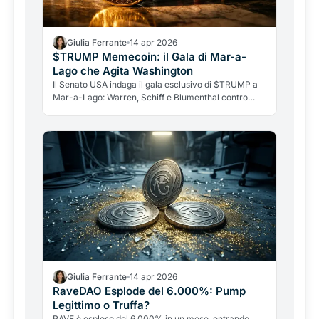
Giulia Ferrante
14 apr 2026
$TRUMP Memecoin: il Gala di Mar-a-
Lago che Agita Washington
Il Senato USA indaga il gala esclusivo di $TRUMP a
Mar-a-Lago: Warren, Schiff e Blumenthal contro
Trump. Whale accumulano, ma il token vale il 96% in
meno dal picco.
Giulia Ferrante
14 apr 2026
RaveDAO Esplode del 6.000%: Pump
Legittimo o Truffa?
RAVE è esploso del 6.000% in un mese, entrando