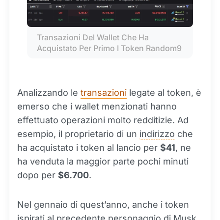
Transazioni Del Wallet Che Ha 
Acquistato Per Primo I Token Random9
Analizzando le
transazioni
legate al token, è
emerso che i wallet menzionati hanno
effettuato operazioni molto redditizie. Ad
esempio, il proprietario di un
indirizzo
che
ha acquistato i token al lancio per
$41
, ne
ha venduta la maggior parte pochi minuti
dopo per
$6.700
.
Nel gennaio di quest’anno, anche i token
ispirati al precedente personaggio di Musk