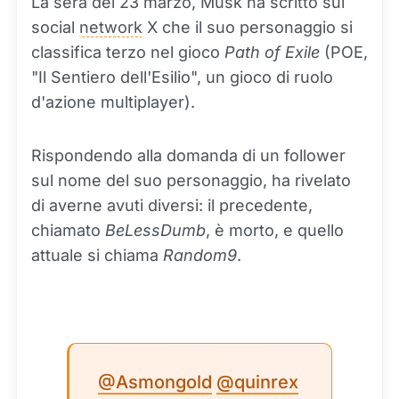
La sera del 23 marzo, Musk ha scritto sul
social
network
X che il suo personaggio si
classifica terzo nel gioco
Path of Exile
(POE,
"Il Sentiero dell'Esilio", un gioco di ruolo
d'azione multiplayer).
Rispondendo alla domanda di un follower
sul nome del suo personaggio, ha rivelato
di averne avuti diversi: il precedente,
chiamato
BeLessDumb
, è morto, e quello
attuale si chiama
Random9
.
@Asmongold
@quinrex