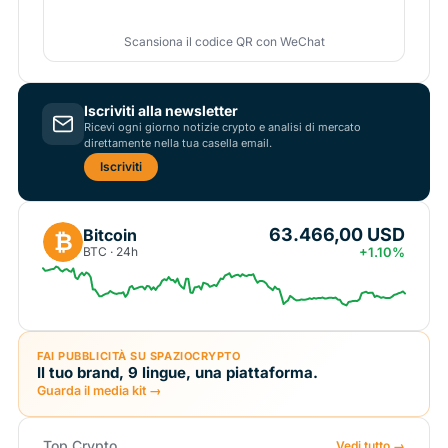
Scansiona il codice QR con WeChat
Iscriviti alla newsletter
Ricevi ogni giorno notizie crypto e analisi di mercato
direttamente nella tua casella email.
Iscriviti
63.466,00 USD
Bitcoin
₿
BTC · 24h
+1.10%
FAI PUBBLICITÀ SU SPAZIOCRYPTO
Il tuo brand, 9 lingue, una piattaforma.
Guarda il media kit →
Top Crypto
Vedi tutto →