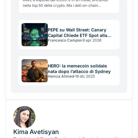
nella top 50 delle crypto. Ma i dati on-chain
raccontano una storia più complicata. Ecco cosa sta
succedendo.
PEPE su Wall Street: Canary
Capital Chiede ETF Spot alla
Francesco Campisi
9 apr 2026
SEC
HERO: la memecoin solidale
nata dopo l’attacco di Sydney
Hamza Ahmed
18 dic 2025
Kima Avetisyan