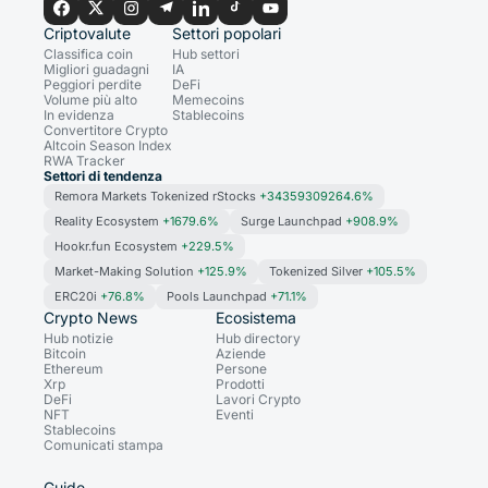
Criptovalute
Settori popolari
Classifica coin
Hub settori
Migliori guadagni
IA
Peggiori perdite
DeFi
Volume più alto
Memecoins
In evidenza
Stablecoins
Convertitore Crypto
Altcoin Season Index
RWA Tracker
Settori di tendenza
Remora Markets Tokenized rStocks
+34359309264.6%
Reality Ecosystem
+1679.6%
Surge Launchpad
+908.9%
Hookr.fun Ecosystem
+229.5%
Market-Making Solution
+125.9%
Tokenized Silver
+105.5%
ERC20i
+76.8%
Pools Launchpad
+71.1%
Crypto News
Ecosistema
Hub notizie
Hub directory
Bitcoin
Aziende
Ethereum
Persone
Xrp
Prodotti
DeFi
Lavori Crypto
NFT
Eventi
Stablecoins
Comunicati stampa
Guide