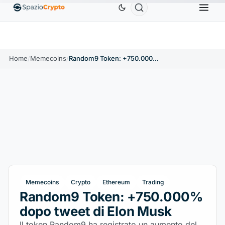
Ethereum
1.880,58 USD
Tether
0,9991 USD
BNB
0%
ETH
↑1.90%
USDT
↑0.00%
BN
Home
/
Memecoins
/
Random9 Token: +750.000% dopo tweet di Elon Musk
Memecoins
Crypto
Ethereum
Trading
Random9 Token: +750.000%
dopo tweet di Elon Musk
Il token Random9 ha registrato un aumento del