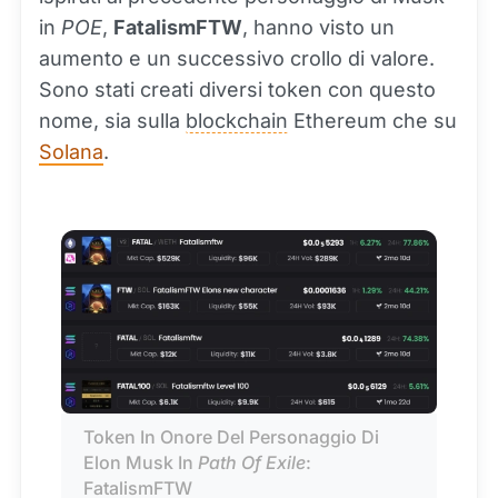
in
POE
,
FatalismFTW
, hanno visto un
aumento e un successivo crollo di valore.
Sono stati creati diversi token con questo
nome, sia sulla
blockchain
Ethereum che su
Solana
.
Token In Onore Del Personaggio Di 
Elon Musk In 
Path Of Exile
: 
FatalismFTW