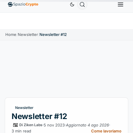
D
Ethereum
1.880,58 USD
Tether
0,9991 USD
B
↑1.10%
ETH
↑1.90%
USDT
↑0.00%
Home
/
Newsletter
/
Newsletter #12
Newsletter
Newsletter #12
5 nov 2023
Aggiornato 4 ago 2026
Di Ziken Labs
3 min read
Come lavoriamo