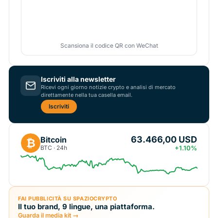
Scansiona il codice QR con WeChat
Iscriviti alla newsletter
Ricevi ogni giorno notizie crypto e analisi di mercato
direttamente nella tua casella email.
Iscriviti
63.466,00 USD
Bitcoin
₿
BTC · 24h
+1.10%
FAI PUBBLICITÀ SU SPAZIOCRYPTO
Il tuo brand, 9 lingue, una piattaforma.
Guarda il media kit →