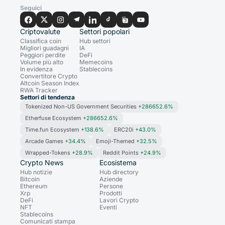
Seguici
Criptovalute
Settori popolari
Classifica coin
Hub settori
Migliori guadagni
IA
Peggiori perdite
DeFi
Volume più alto
Memecoins
In evidenza
Stablecoins
Convertitore Crypto
Altcoin Season Index
RWA Tracker
Settori di tendenza
Tokenized Non-US Government Securities
+286652.6%
Etherfuse Ecosystem
+286652.6%
Time.fun Ecosystem
+138.6%
ERC20i
+43.0%
Arcade Games
+34.4%
Emoji-Themed
+32.5%
Wrapped-Tokens
+28.9%
Reddit Points
+24.9%
Crypto News
Ecosistema
Hub notizie
Hub directory
Bitcoin
Aziende
Ethereum
Persone
Xrp
Prodotti
DeFi
Lavori Crypto
NFT
Eventi
Stablecoins
Comunicati stampa