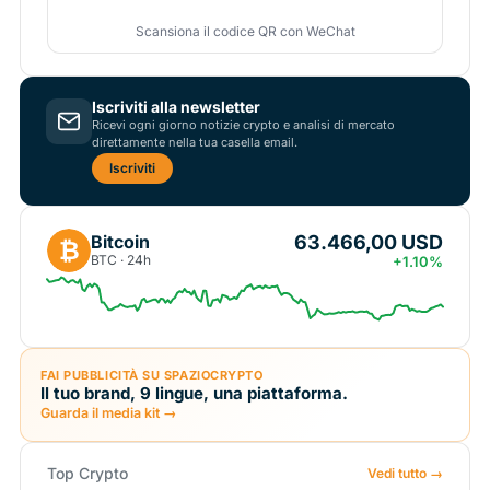
Scansiona il codice QR con WeChat
Iscriviti alla newsletter
Ricevi ogni giorno notizie crypto e analisi di mercato
direttamente nella tua casella email.
Iscriviti
63.466,00 USD
Bitcoin
₿
BTC · 24h
+1.10%
FAI PUBBLICITÀ SU SPAZIOCRYPTO
Il tuo brand, 9 lingue, una piattaforma.
Guarda il media kit →
Top Crypto
Vedi tutto →