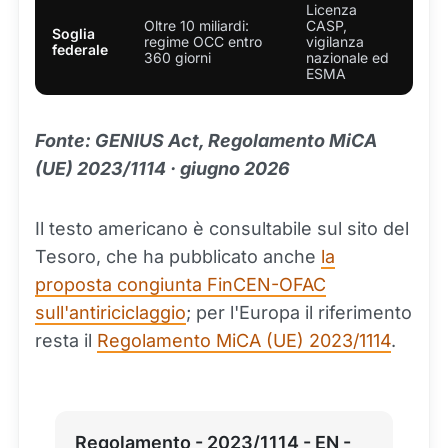
Licenza
Oltre 10 miliardi:
CASP,
Soglia
regime OCC entro
vigilanza
federale
360 giorni
nazionale ed
ESMA
Fonte: GENIUS Act, Regolamento MiCA
(UE) 2023/1114 · giugno 2026
Il testo americano è consultabile sul sito del
Tesoro, che ha pubblicato anche
la
proposta congiunta FinCEN-OFAC
sull'antiriciclaggio
; per l'Europa il riferimento
resta il
Regolamento MiCA (UE) 2023/1114
.
Regolamento - 2023/1114 - EN -