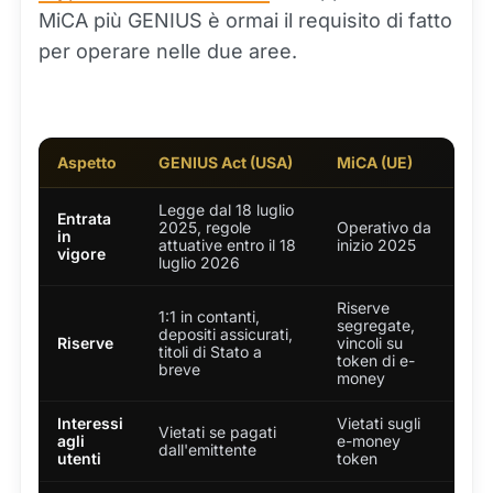
MiCA più GENIUS è ormai il requisito di fatto
per operare nelle due aree.
Aspetto
GENIUS Act (USA)
MiCA (UE)
Legge dal 18 luglio
Entrata
2025, regole
Operativo da
in
attuative entro il 18
inizio 2025
vigore
luglio 2026
Riserve
1:1 in contanti,
segregate,
depositi assicurati,
Riserve
vincoli su
titoli di Stato a
token di e-
breve
money
Interessi
Vietati sugli
Vietati se pagati
agli
e-money
dall'emittente
utenti
token