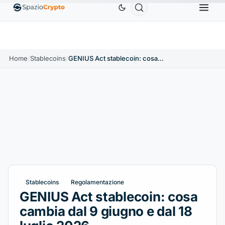
Ethereum
1.880,58 USD
Tether
0,9991 USD
BN
↑1.10%
ETH
↑1.90%
USDT
↑0.00%
Home
/
Stablecoins
/
GENIUS Act stablecoin: cosa cambia dal 9 giugno e dal 18 luglio 2026
Stablecoins
Regolamentazione
GENIUS Act stablecoin: cosa
cambia dal 9 giugno e dal 18