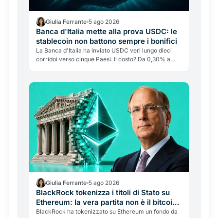
Giulia Ferrante
5 ago 2026
Banca d'Italia mette alla prova USDC: le
stablecoin non battono sempre i bonifici
La Banca d'Italia ha inviato USDC veri lungo dieci
corridoi verso cinque Paesi. Il costo? Da 0,30% a
quasi il 9%. Ma la blockchain pesa solo lo 0,4%: il
vero costo è l'"ultimo miglio", cioè tutto ciò che sta
prima e dopo.
Giulia Ferrante
5 ago 2026
BlackRock tokenizza i titoli di Stato su
Ethereum: la vera partita non è il bitcoin,
sono le stablecoin
BlackRock ha tokenizzato su Ethereum un fondo da