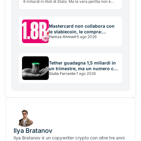
6 miliardi in titoli di Stato. Ma la vera partita non è
scommettere sul bitcoin: è diventare il fornitore delle
riserve delle stablecoin, il business che tutti i giganti
si contendono.
Mastercard non collabora con
le stablecoin, le compra:
Hamza Ahmed
5 ago 2026
acquisizione da 1,8 miliardi che
cambia i pagamenti
Tether guadagna 1,5 miliardi in
un trimestre, ma un numero che
Giulia Ferrante
1 ago 2026
nessuno guarda si è dimezzato
Ilya Bratanov
Ilya Bratanov è un copywriter crypto con oltre tre anni