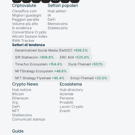
Criptovalute
Settori popolari
Classifica coin
Hub settori
Migliori guadagni
IA
Peggiori perdite
DeFi
Volume più alto
Memecoins
In evidenza
Stablecoins
Convertitore Crypto
Altcoin Season Index
RWA Tracker
Settori di tendenza
Decentralized Social Media (DeSOC)
+936.5%
IDR Stablecoin
+906.8%
ERC 404
+525.6%
Time.fun Ecosystem
+154.4%
Duck-Themed
+50.1%
NFTStrategy Ecosystem
+48.6%
NFT Strategy Flywheel
+45.4%
Emoji-Themed
+25.0%
Crypto News
Ecosistema
Hub notizie
Hub directory
Bitcoin
Aziende
Ethereum
Persone
Xrp
Prodotti
DeFi
Lavori Crypto
NFT
Eventi
Stablecoins
Comunicati stampa
Guide