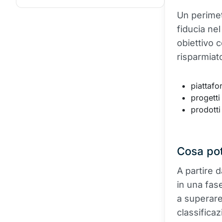
Un perimet
fiducia ne
obiettivo c
risparmiat
piattaf
progetti
prodotti
Cosa po
A partire 
in una fas
a superare
classificaz