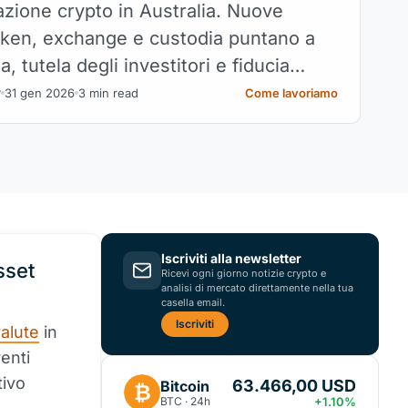
zione crypto in Australia. Nuove
oken, exchange e custodia puntano a
, tutela degli investitori e fiducia
.
31 gen 2026
3 min read
Come lavoriamo
v
Iscriviti alla newsletter
sset
Ricevi ogni giorno notizie crypto e
analisi di mercato direttamente nella tua
casella email.
Iscriviti
valute
in
venti
tivo
63.466,00 USD
Bitcoin
₿
BTC · 24h
+1.10%