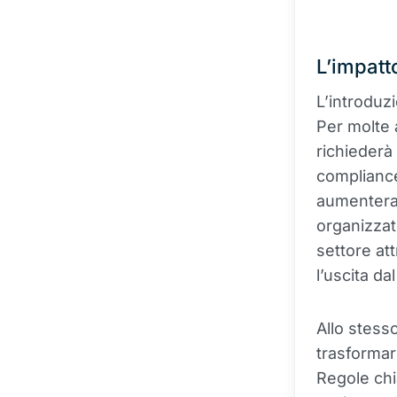
L’impatto
L’introduz
Per molte 
richiederà
compliance
aumenteran
organizzat
settore at
l’uscita da
Allo stess
trasformars
Regole chia