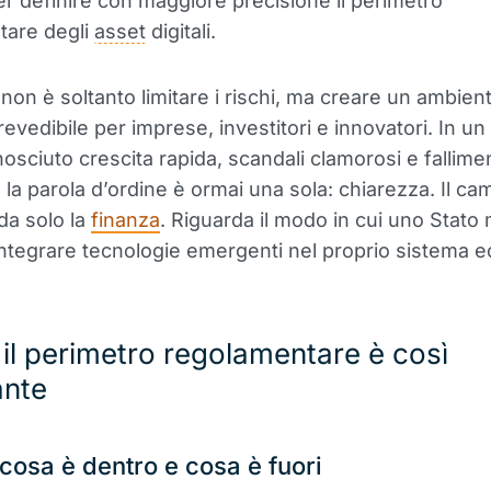
r definire con maggiore precisione il perimetro
tare degli
asset
digitali.
 non è soltanto limitare i rischi, ma creare un ambien
revedibile per imprese, investitori e innovatori. In u
osciuto crescita rapida, scandali clamorosi e fallimen
, la parola d’ordine è ormai una sola: chiarezza. Il c
da solo la
finanza
. Riguarda il modo in cui uno Stat
integrare tecnologie emergenti nel proprio sistema 
il perimetro regolamentare è così
ante
 cosa è dentro e cosa è fuori