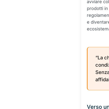
avviare co
prodotti i
regolamen
e diventare
ecosistem
“La c
condi
Senza
affida
Verso un