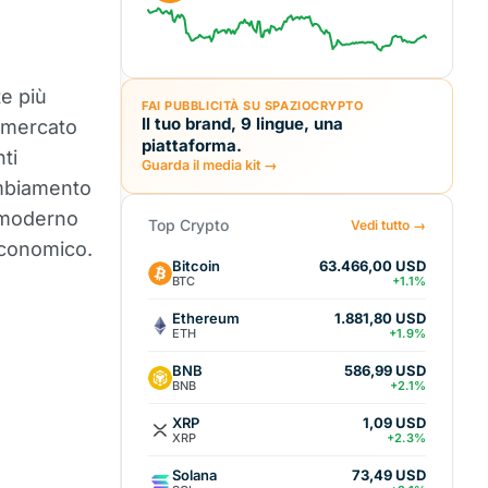
te più
FAI PUBBLICITÀ SU SPAZIOCRYPTO
Il tuo brand, 9 lingue, una
n mercato
piattaforma.
ti
Guarda il media kit →
ambiamento
o moderno
Top Crypto
Vedi tutto →
economico.
Bitcoin
63.466,00 USD
BTC
+1.1%
Ethereum
1.881,80 USD
ETH
+1.9%
BNB
586,99 USD
BNB
+2.1%
XRP
1,09 USD
XRP
+2.3%
Solana
73,49 USD