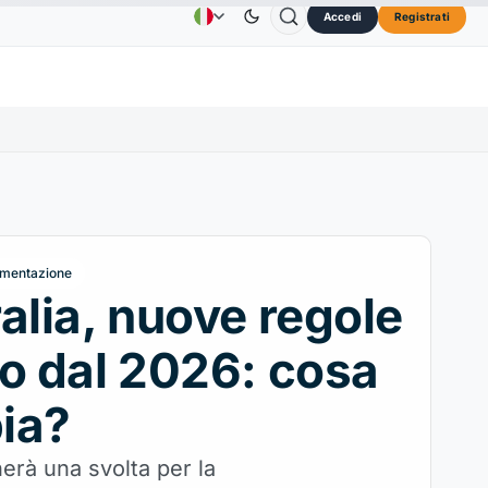
Accedi
Registrati
D
Solana
73,45 USD
TRON
0,3264 USD
Dogeco
Pubblicità
Contatti
About Us
↑2.30%
SOL
↑2.10%
TRX
↓0.30%
mentazione
alia, nuove regole
o dal 2026: cosa
ia?
erà una svolta per la