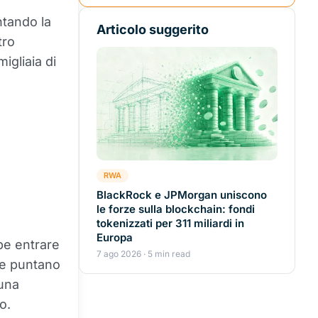
ntando la
Articolo suggerito
tro
igliaia di
RWA
BlackRock e JPMorgan uniscono
le forze sulla blockchain: fondi
tokenizzati per 311 miliardi in
Europa
be entrare
7 ago 2026 · 5 min read
ne puntano
 una
o.