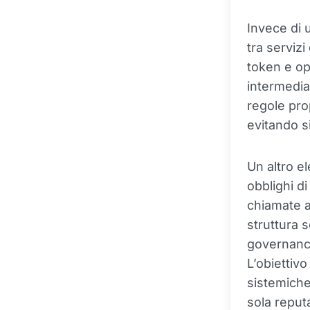
Invece di 
tra serviz
token e op
intermedi
regole prop
evitando s
Un altro e
obblighi d
chiamate a 
struttura s
governance 
L’obiettivo
sistemiche,
sola reputa