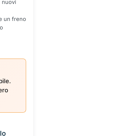
e nuovi
e un freno
ro
ile.
ero
lo