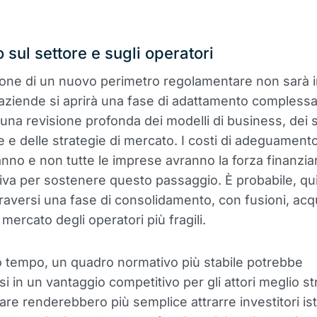
 sul settore e sugli operatori
ione di un nuovo perimetro regolamentare non sarà i
aziende si aprirà una fase di adattamento complessa
 una revisione profonda dei modelli di business, dei s
 e delle strategie di mercato. I costi di adeguament
no e non tutte le imprese avranno la forza finanziar
iva per sostenere questo passaggio. È probabile, quin
traversi una fase di consolidamento, con fusioni, acqu
l mercato degli operatori più fragili.
o tempo, un quadro normativo più stabile potrebbe
i in un vantaggio competitivo per gli attori meglio str
re renderebbero più semplice attrarre investitori isti