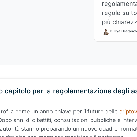
regolamenta
regole su t
più chiarezza
istituzionale
Di Ilya Bratano
 capitolo per la regolamentazione degli a
 profila come un anno chiave per il futuro delle
cripto
Dopo anni di dibattiti, consultazioni pubbliche e inter
le autorità stanno preparando un nuovo quadro norma