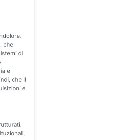
ndolore.
, che
istemi di
o
ia e
di, che il
isizioni e
utturati.
tuzionali,