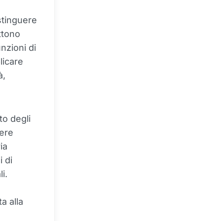
stinguere
ttono
nzioni di
licare
à,
to degli
sere
ia
i di
i.
a alla