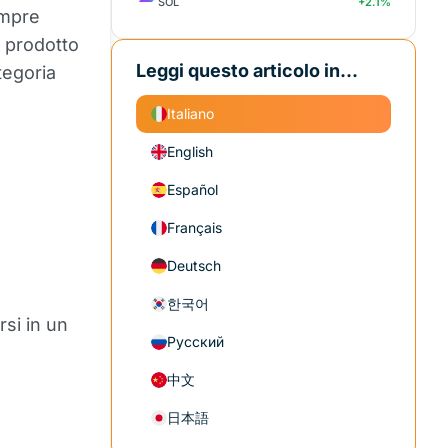
SOL
+2.1%
empre
n prodotto
Leggi questo articolo in...
ategoria
Italiano
English
Español
Français
Deutsch
한국어
si in un
Русский
中文
日本語