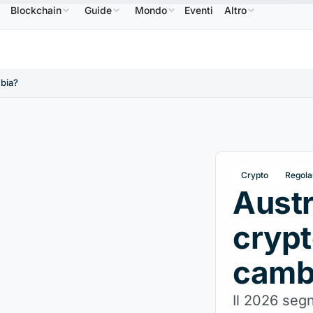
Blockchain
Guide
Mondo
Eventi
Altro
BNB
586,64 USD
USDC
0,9995 USD
XRP
1,09 US
BNB
↑2.10%
USDC
↑0.00%
XRP
mbia?
Crypto
Regola
Austr
crypt
camb
Il 2026 segn