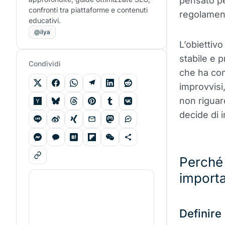
pensato pe
confronti tra piattaforme e contenuti
regolamen
educativi.
@ilya
L’obiettivo
stabile e p
Condividi
che ha con
improvvisi
non riguar
decide di 
Perché 
import
Definire