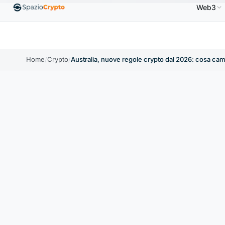
Web3
USD
Ethereum
1.880,58 USD
Tether
0,9991 USD
↑1.10%
ETH
↑1.90%
USDT
↑0.00%
Home
/
Crypto
/
Australia, nuove regole crypto dal 2026: cosa ca