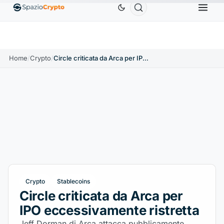
D
Ethereum
1.880,58 USD
Tether
0,9991 USD
↑1.10%
ETH
↑1.90%
USDT
↑0.00%
Home
/
Crypto
/
Circle criticata da Arca per IPO eccessivamente ristretta
Crypto
Stablecoins
Circle criticata da Arca per
IPO eccessivamente ristretta
Jeff Dorman di Arca attacca pubblicamente