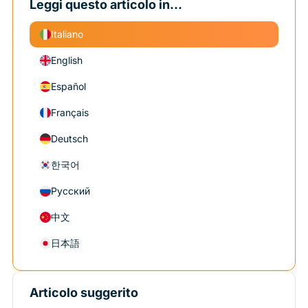
Leggi questo articolo in...
Italiano
English
Español
Français
Deutsch
한국어
Русский
中文
日本語
Articolo suggerito