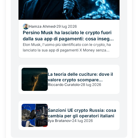
Hamza Ahmed
29 lug 2026
Persino Musk ha lasciato le crypto fuori
dalla sua app di pagamenti: cosa insegna
il lancio di X Money
Elon Musk, l'uomo più identificato con le crypto, ha
lanciato la sua app di pagamenti X Money senza
criptovalute: solo dollari. Perché le ha lasciate fuori,
e cosa insegna sullo stato reale dell'adozione.
La teoria delle cuciture: dove il
valore crypto scompare
Riccardo Curatolo
28 lug 2026
davvero (e perché non è dove
tutti guardano)
Sanzioni UE crypto Russia: cosa
cambia per gli operatori italiani
Ilya Bratanov
24 lug 2026