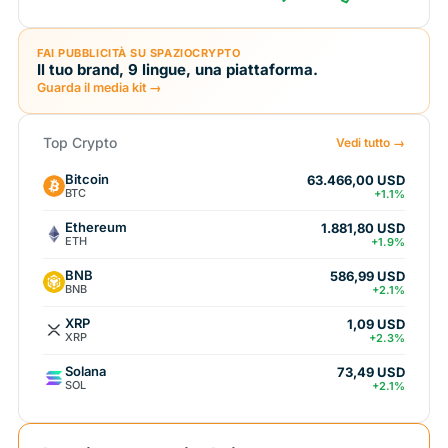
FAI PUBBLICITÀ SU SPAZIOCRYPTO
Il tuo brand, 9 lingue, una piattaforma.
Guarda il media kit →
Top Crypto
Vedi tutto →
Bitcoin
63.466,00 USD
BTC
+1.1%
Ethereum
1.881,80 USD
ETH
+1.9%
BNB
586,99 USD
BNB
+2.1%
XRP
1,09 USD
XRP
+2.3%
Solana
73,49 USD
SOL
+2.1%