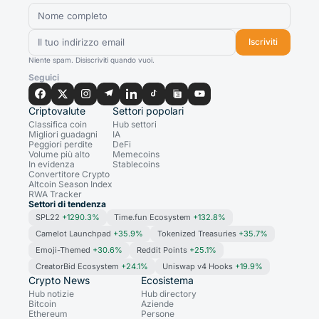
Iscriviti
Niente spam. Disiscriviti quando vuoi.
Seguici
Criptovalute
Settori popolari
Classifica coin
Hub settori
Migliori guadagni
IA
Peggiori perdite
DeFi
Volume più alto
Memecoins
In evidenza
Stablecoins
Convertitore Crypto
Altcoin Season Index
RWA Tracker
Settori di tendenza
SPL22
+1290.3%
Time.fun Ecosystem
+132.8%
Camelot Launchpad
+35.9%
Tokenized Treasuries
+35.7%
Emoji-Themed
+30.6%
Reddit Points
+25.1%
CreatorBid Ecosystem
+24.1%
Uniswap v4 Hooks
+19.9%
Crypto News
Ecosistema
Hub notizie
Hub directory
Bitcoin
Aziende
Ethereum
Persone