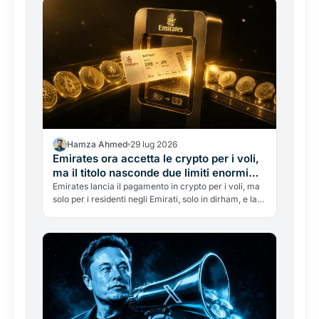
Hamza Ahmed
29 lug 2026
Emirates ora accetta le crypto per i voli,
ma il titolo nasconde due limiti enormi
che quasi nessuno racconta
Emirates lancia il pagamento in crypto per i voli, ma
solo per i residenti negli Emirati, solo in dirham, e la
compagnia non tocca mai le crypto. Cosa significa
davvero, e perché il vero collo di bottiglia era la
licenza.