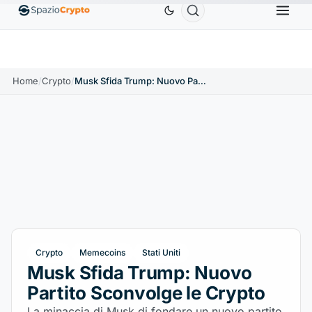
Ethereum
1.880,58 USD
Tether
0,9991 USD
BNB
.10%
ETH
↑1.90%
USDT
↑0.00%
Home
/
Crypto
/
Musk Sfida Trump: Nuovo Partito Sconvolge le Crypto
Crypto
Memecoins
Stati Uniti
Musk Sfida Trump: Nuovo
Partito Sconvolge le Crypto
La minaccia di Musk di fondare un nuovo partito