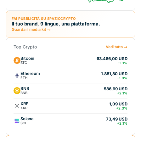
FAI PUBBLICITÀ SU SPAZIOCRYPTO
Il tuo brand, 9 lingue, una piattaforma.
Guarda il media kit →
Top Crypto
Vedi tutto →
Bitcoin
63.466,00 USD
BTC
+1.1%
Ethereum
1.881,80 USD
ETH
+1.9%
BNB
586,99 USD
BNB
+2.1%
XRP
1,09 USD
XRP
+2.3%
Solana
73,49 USD
SOL
+2.1%