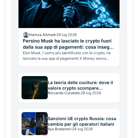
Hamza Ahmed
29 lug 2026
Persino Musk ha lasciato le crypto fuori
dalla sua app di pagamenti: cosa insegna
il lancio di X Money
Elon Musk, l'uomo più identificato con le crypto, ha
lanciato la sua app di pagamenti X Money senza
criptovalute: solo dollari. Perché le ha lasciate fuori,
e cosa insegna sullo stato reale dell'adozione.
La teoria delle cuciture: dove il
valore crypto scompare
Riccardo Curatolo
28 lug 2026
davvero (e perché non è dove
tutti guardano)
Sanzioni UE crypto Russia: cosa
cambia per gli operatori italiani
Ilya Bratanov
24 lug 2026