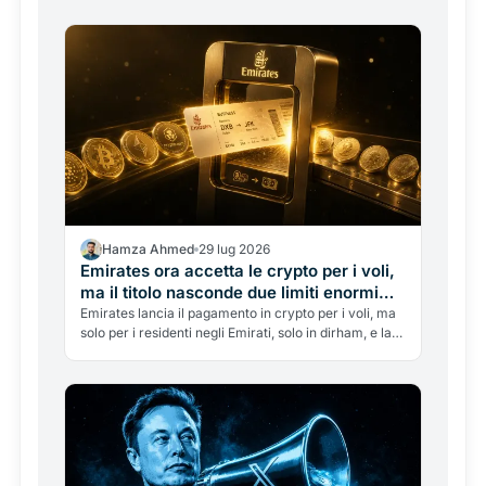
Hamza Ahmed
29 lug 2026
Emirates ora accetta le crypto per i voli,
ma il titolo nasconde due limiti enormi
che quasi nessuno racconta
Emirates lancia il pagamento in crypto per i voli, ma
solo per i residenti negli Emirati, solo in dirham, e la
compagnia non tocca mai le crypto. Cosa significa
davvero, e perché il vero collo di bottiglia era la
licenza.