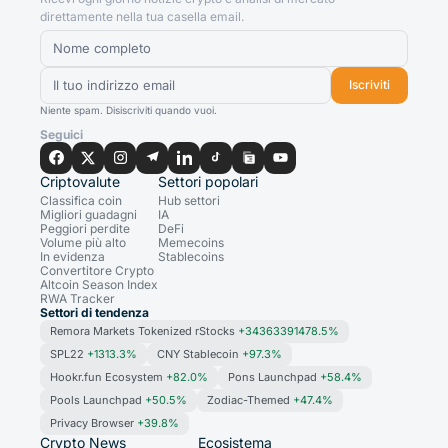
direttamente nella tua casella email.
Iscriviti
Niente spam. Disiscriviti quando vuoi.
Seguici
Criptovalute
Settori popolari
Classifica coin
Hub settori
Migliori guadagni
IA
Peggiori perdite
DeFi
Volume più alto
Memecoins
In evidenza
Stablecoins
Convertitore Crypto
Altcoin Season Index
RWA Tracker
Settori di tendenza
Remora Markets Tokenized rStocks
+34363391478.5%
SPL22
+1313.3%
CNY Stablecoin
+97.3%
Hookr.fun Ecosystem
+82.0%
Pons Launchpad
+58.4%
Pools Launchpad
+50.5%
Zodiac-Themed
+47.4%
Privacy Browser
+39.8%
Crypto News
Ecosistema