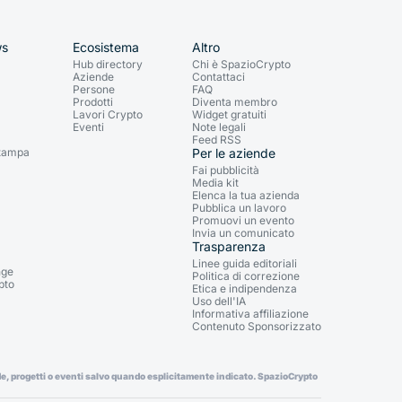
ws
Ecosistema
Altro
Hub directory
Chi è SpazioCrypto
Aziende
Contattaci
Persone
FAQ
Prodotti
Diventa membro
Lavori Crypto
Widget gratuiti
Eventi
Note legali
Feed RSS
stampa
Per le aziende
Fai pubblicità
Media kit
Elenca la tua azienda
Pubblica un lavoro
Promuovi un evento
Invia un comunicato
Trasparenza
Linee guida editoriali
nge
Politica di correzione
pto
Etica e indipendenza
Uso dell'IA
Informativa affiliazione
Contenuto Sponsorizzato
nde, progetti o eventi salvo quando esplicitamente indicato. SpazioCrypto