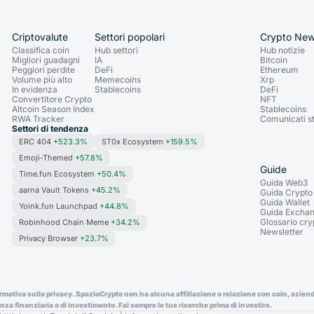
Criptovalute
Settori popolari
Crypto Ne
Classifica coin
Hub settori
Hub notizie
Migliori guadagni
IA
Bitcoin
Peggiori perdite
DeFi
Ethereum
Volume più alto
Memecoins
Xrp
In evidenza
Stablecoins
DeFi
Convertitore Crypto
NFT
Altcoin Season Index
Stablecoins
RWA Tracker
Comunicati 
Settori di tendenza
ERC 404
+523.3%
ST0x Ecosystem
+159.5%
Emoji-Themed
+57.8%
Guide
Time.fun Ecosystem
+50.4%
Guida Web3
aarna Vault Tokens
+45.2%
Guida Crypto
Guida Wallet
Yoink.fun Launchpad
+44.8%
Guida Excha
Glossario cry
Robinhood Chain Meme
+34.2%
Newsletter
Privacy Browser
+23.7%
formativa sulla privacy. SpazioCrypto non ha alcuna affiliazione o relazione con coin, azie
a finanziaria o di investimento. Fai sempre le tue ricerche prima di investire.