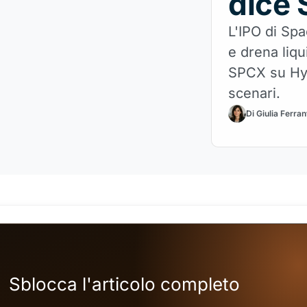
dice
L'IPO di Sp
e drena liqu
SPCX su Hype
scenari.
Di Giulia Ferran
Sblocca l'articolo completo