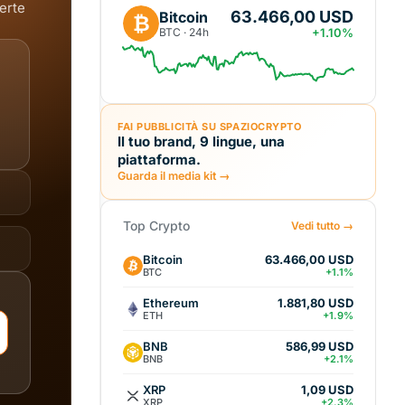
perte
63.466,00 USD
Bitcoin
₿
BTC · 24h
+1.10%
FAI PUBBLICITÀ SU SPAZIOCRYPTO
Il tuo brand, 9 lingue, una
piattaforma.
Guarda il media kit →
Top Crypto
Vedi tutto →
Bitcoin
63.466,00 USD
BTC
+1.1%
Ethereum
1.881,80 USD
ETH
+1.9%
BNB
586,99 USD
BNB
+2.1%
XRP
1,09 USD
XRP
+2.3%