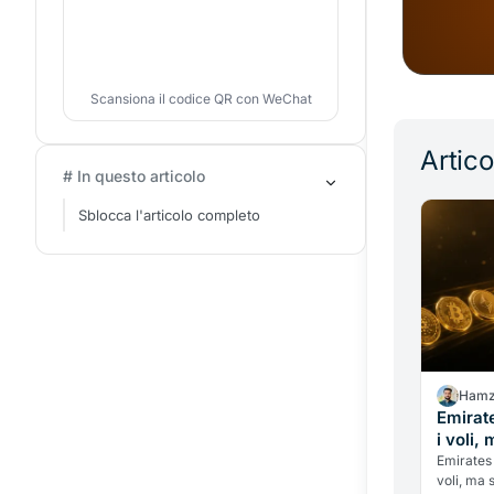
Scansiona il codice QR con WeChat
Artico
# In questo articolo
Sblocca l'articolo completo
Hamz
Emirate
i voli,
limiti 
Emirates 
voli, ma s
raccon