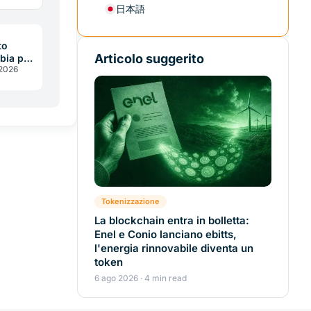
lari.
日本語
insegna
to
Articolo suggerito
bia per
 2026
ani
Tokenizzazione
La blockchain entra in bolletta:
Enel e Conio lanciano ebitts,
l'energia rinnovabile diventa un
token
6 ago 2026 · 4 min read