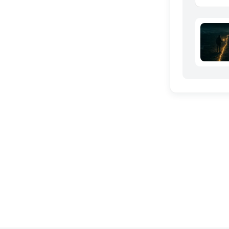
solo in d
mai le cr
perché il 
licenza.