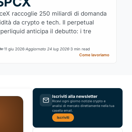
 SPCX
aceX raccoglie 250 miliardi di domanda
idità da crypto e tech. Il perpetual
rliquid anticipa il debutto: i tre
11 giu 2026
Aggiornato 24 lug 2026
3 min read
te
Come lavoriamo
Iscriviti alla newsletter
Ricevi ogni giorno notizie crypto e
analisi di mercato direttamente nella tua
casella email.
Iscriviti