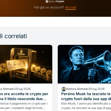
Hai già un account?
Accedi
li correlati
a Ahmed
29 lug 2026
Hamza Ahmed
29 lug 2026
s ora accetta le crypto per
Persino Musk ha lasciato le
 ma il titolo nasconde due
crypto fuori dalla sua app d
enormi che quasi nessuno
pagamenti: cosa insegna il 
lancia il pagamento in crypto per i
Elon Musk, l'uomo più identificato c
olo per i residenti negli Emirati,
crypto, ha lanciato la sua app di p
ta
di X Money