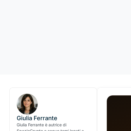
Giulia Ferrante
Giulia Ferrante è autrice di
SpazioCrypto e segue temi legati a