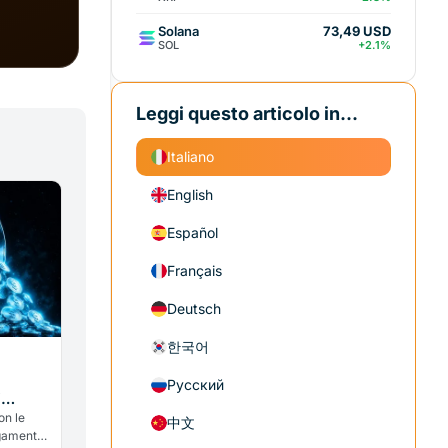
Solana
73,49 USD
SOL
+2.1%
Leggi questo articolo in...
Italiano
English
Español
Français
Deutsch
한국어
Русский
i
lancio
on le
中文
agamenti