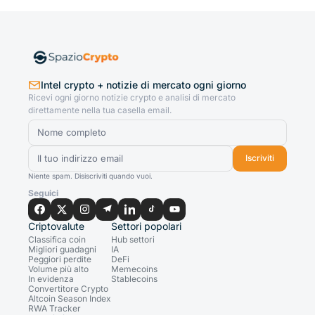
Intel crypto + notizie di mercato ogni giorno
Ricevi ogni giorno notizie crypto e analisi di mercato
direttamente nella tua casella email.
Iscriviti
Niente spam. Disiscriviti quando vuoi.
Seguici
Criptovalute
Settori popolari
Classifica coin
Hub settori
Migliori guadagni
IA
Peggiori perdite
DeFi
Volume più alto
Memecoins
In evidenza
Stablecoins
Convertitore Crypto
Altcoin Season Index
RWA Tracker