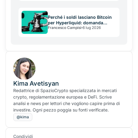
Perché i soldi lasciano Bitcoin
per Hyperliquid: domanda
Francesco Campisi
6 lug 2026
emotiva contro domanda
strutturale
Kima Avetisyan
Redattrice di SpazioCrypto specializzata in mercati
crypto, regolamentazione europea e DeFi. Scrive
analisi e news per lettori che vogliono capire prima di
investire. Ogni pezzo poggia su fonti verificate.
@kima
Condividi