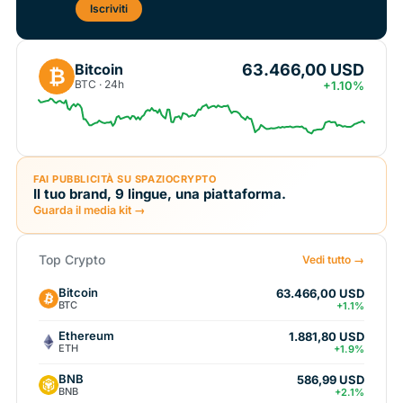
Iscriviti
63.466,00 USD
Bitcoin
₿
BTC · 24h
+1.10%
FAI PUBBLICITÀ SU SPAZIOCRYPTO
Il tuo brand, 9 lingue, una piattaforma.
Guarda il media kit →
Top Crypto
Vedi tutto →
Bitcoin
63.466,00 USD
BTC
+1.1%
Ethereum
1.881,80 USD
ETH
+1.9%
BNB
586,99 USD
BNB
+2.1%