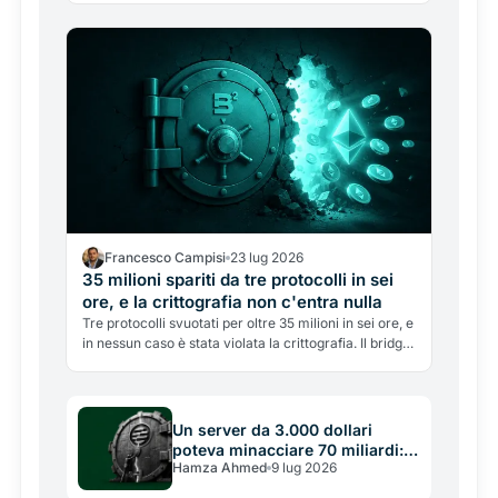
Francesco Campisi
23 lug 2026
35 milioni spariti da tre protocolli in sei
ore, e la crittografia non c'entra nulla
Tre protocolli svuotati per oltre 35 milioni in sei ore, e
in nessun caso è stata violata la crittografia. Il bridge
Verus è caduto due volte sulla stessa falla di maggio.
Dove si rompono davvero i sistemi crypto.
Un server da 3.000 dollari
poteva minacciare 70 miliardi: il
Hamza Ahmed
9 lug 2026
buco di Aptos e la lezione
scomoda sulla sicurezza crypto