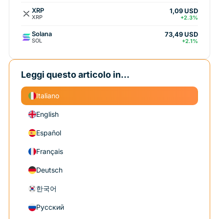
XRP
1,09 USD
XRP
+2.3%
Solana
73,49 USD
SOL
+2.1%
Leggi questo articolo in...
Italiano
English
Español
Français
Deutsch
한국어
Русский