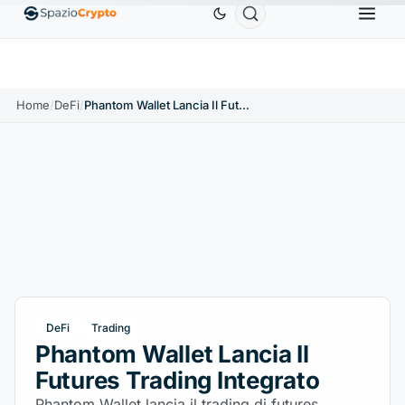
Ethereum
1.880,58 USD
Tether
0,9991 USD
BNB
10%
ETH
↑1.90%
USDT
↑0.00%
B
Home
/
DeFi
/
Phantom Wallet Lancia Il Futures Trading Integrato
DeFi
Trading
Phantom Wallet Lancia Il
Futures Trading Integrato
Phantom Wallet lancia il trading di futures