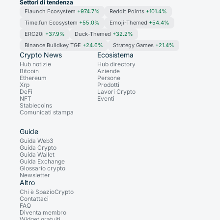
Settori di tendenza
Flaunch Ecosystem
+974.7%
Reddit Points
+101.4%
Time.fun Ecosystem
+55.0%
Emoji-Themed
+54.4%
ERC20i
+37.9%
Duck-Themed
+32.2%
Binance Buildkey TGE
+24.6%
Strategy Games
+21.4%
Crypto News
Ecosistema
Hub notizie
Hub directory
Bitcoin
Aziende
Ethereum
Persone
Xrp
Prodotti
DeFi
Lavori Crypto
NFT
Eventi
Stablecoins
Comunicati stampa
Guide
Guida Web3
Guida Crypto
Guida Wallet
Guida Exchange
Glossario crypto
Newsletter
Altro
Chi è SpazioCrypto
Contattaci
FAQ
Diventa membro
Widget gratuiti