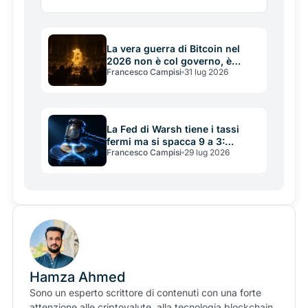
CFTC federale interviene per bloccare lo Stato. La
guerra sui prediction market e su chi ha il diritto di
regolarli.
La vera guerra di Bitcoin nel
2026 non è col governo, è
Francesco Campisi
31 lug 2026
civile: Saylor dichiara le sue
regole una costituzione
La Fed di Warsh tiene i tassi
fermi ma si spacca 9 a 3:
Francesco Campisi
29 lug 2026
perché per le crypto il sollievo
può durare poco
Hamza Ahmed
Sono un esperto scrittore di contenuti con una forte
attenzione alle criptovalute, alla tecnologia blockchain