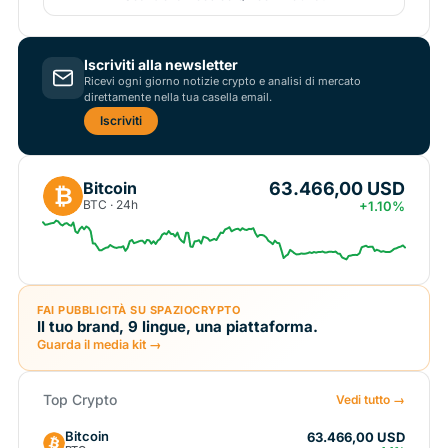
Iscriviti alla newsletter
Ricevi ogni giorno notizie crypto e analisi di mercato
direttamente nella tua casella email.
Iscriviti
63.466,00 USD
Bitcoin
₿
BTC · 24h
+1.10%
FAI PUBBLICITÀ SU SPAZIOCRYPTO
Il tuo brand, 9 lingue, una piattaforma.
Guarda il media kit →
Top Crypto
Vedi tutto →
Bitcoin
63.466,00 USD