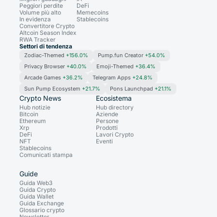
Peggiori perdite
DeFi
Volume più alto
Memecoins
In evidenza
Stablecoins
Convertitore Crypto
Altcoin Season Index
RWA Tracker
Settori di tendenza
Zodiac-Themed
+156.0%
Pump.fun Creator
+54.0%
Privacy Browser
+40.0%
Emoji-Themed
+36.4%
Arcade Games
+36.2%
Telegram Apps
+24.8%
Sun Pump Ecosystem
+21.7%
Pons Launchpad
+21.1%
Crypto News
Ecosistema
Hub notizie
Hub directory
Bitcoin
Aziende
Ethereum
Persone
Xrp
Prodotti
DeFi
Lavori Crypto
NFT
Eventi
Stablecoins
Comunicati stampa
Guide
Guida Web3
Guida Crypto
Guida Wallet
Guida Exchange
Glossario crypto
Newsletter