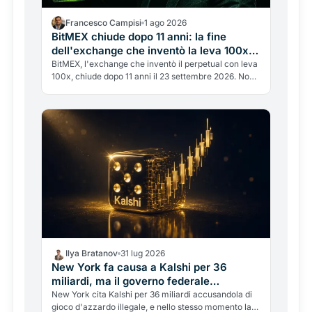
Francesco Campisi
1 ago 2026
BitMEX chiude dopo 11 anni: la fine
dell'exchange che inventò la leva 100x e
cambiò le crypto per sempre
BitMEX, l'exchange che inventò il perpetual con leva
100x, chiude dopo 11 anni il 23 settembre 2026. Non
lo uccide un hack, ma la regolamentazione e un
passato legale complicato. La fine di un'era, e cosa
fare con i fondi.
Ilya Bratanov
31 lug 2026
New York fa causa a Kalshi per 36
miliardi, ma il governo federale
interviene per fermarla
New York cita Kalshi per 36 miliardi accusandola di
gioco d'azzardo illegale, e nello stesso momento la