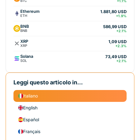
BTC
+1.1%
Ethereum
1.881,80 USD
ETH
+1.9%
BNB
586,99 USD
BNB
+2.1%
XRP
1,09 USD
XRP
+2.3%
Solana
73,49 USD
SOL
+2.1%
Leggi questo articolo in...
Italiano
English
Español
Français