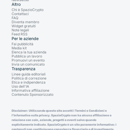
Altro
Chi è SpazioCrypto
Contattaci
FAQ
Diventa membro
Widget gratuiti
Note legali
Feed RSS
Per le aziende
Fai pubblicità
Media kit
Elenca la tua azienda
Pubblica un lavoro
Promuovi un evento
Invia un comunicato
Trasparenza
Linee guida editoriali
Politica di correzione
Etica e indipendenza
Uso dell'IA
Informativa affiliazione
Contenuto Sponsorizzato
Disclaimer: Utilizzando questo sito accetti i Termini e Condizioni e
l'Informativa sulla privacy. SpazioCrypto non ha alcuna affiliazione o
relazione con coin, aziende, progetti o eventi salvo quando
esplicitamente indicato. SpazioCrypto è un sito puramente informativo: i
contenuti non costituiscono consulenza finanziaria o di investimento.