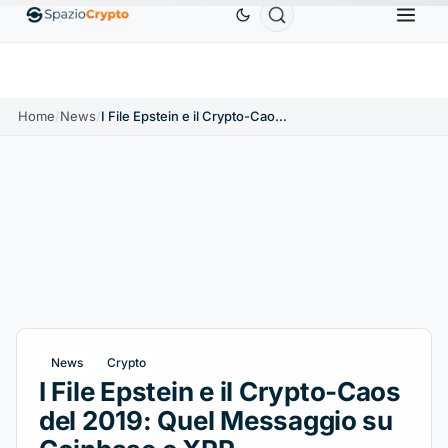
Ethereum
1.880,58 USD
Tether
0,9991 USD
BNB
10%
ETH
↑1.90%
USDT
↑0.00%
B
Home
/
News
/
I File Epstein e il Crypto-Caos del 2019: Quel Messaggio su Coinbase e XRP
News
Crypto
I File Epstein e il Crypto-Caos
del 2019: Quel Messaggio su